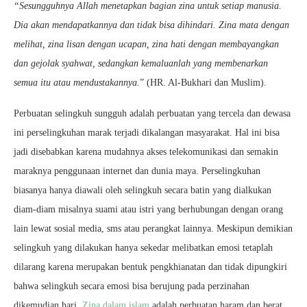
“Sesungguhnya Allah menetapkan bagian zina untuk setiap manusia.
Dia akan mendapatkannya dan tidak bisa dihindari. Zina mata dengan
melihat, zina lisan dengan ucapan, zina hati dengan membayangkan
dan gejolak syahwat, sedangkan kemaluanlah yang membenarkan
semua itu atau mendustakannya.
” (HR. Al-Bukhari dan Muslim).
Perbuatan selingkuh sungguh adalah perbuatan yang tercela dan dewasa
ini perselingkuhan marak terjadi dikalangan masyarakat. Hal ini bisa
jadi disebabkan karena mudahnya akses telekomunikasi dan semakin
maraknya penggunaan internet dan dunia maya. Perselingkuhan
biasanya hanya diawali oleh selingkuh secara batin yang dialkukan
diam-diam misalnya suami atau istri yang berhubungan dengan orang
lain lewat sosial media, sms atau perangkat lainnya. Meskipun demikian
selingkuh yang dilakukan hanya sekedar melibatkan emosi tetaplah
dilarang karena merupakan bentuk pengkhianatan dan tidak dipungkiri
bahwa selingkuh secara emosi bisa berujung pada perzinahan
dikemudian hari.
Zina dalam islam
adalah perbuatan haram dan berat