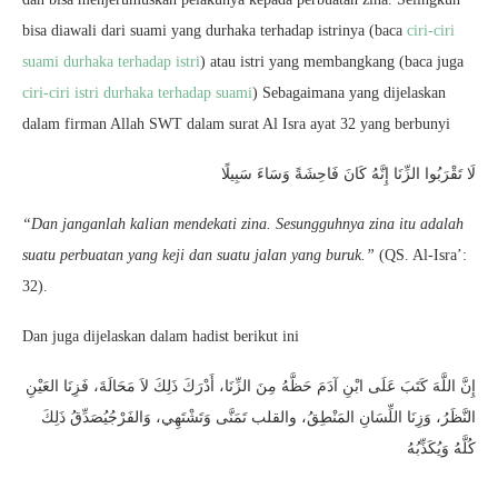
bisa diawali dari suami yang durhaka terhadap istrinya (baca
ciri-ciri
suami durhaka terhadap istri
) atau istri yang membangkang (baca juga
ciri-ciri istri durhaka terhadap suami
) Sebagaimana yang dijelaskan
dalam firman Allah SWT dalam surat Al Isra ayat 32 yang berbunyi
لَا تَقْرَبُوا الزِّنَا إِنَّهُ كَانَ فَاحِشَةً وَسَاءَ سَبِيلًا
“Dan janganlah kalian mendekati zina. Sesungguhnya zina itu adalah
suatu perbuatan yang keji dan suatu jalan yang buruk.”
(QS. Al-Isra’:
32).
Dan juga dijelaskan dalam hadist berikut ini
إِنَّ اللَّهَ كَتَبَ عَلَى ابْنِ آدَمَ حَظَّهُ مِنَ الزِّنَا، أَدْرَكَ ذَلِكَ لاَ مَحَالَةَ، فَزِنَا العَيْنِ
النَّظَرُ، وَزِنَا اللِّسَانِ المَنْطِقُ، والقلب تَمَنَّى وَتَشْتَهِي، وَالفَرْجُيُصَدِّقُ ذَلِكَ
كُلَّهُ وَيُكَذِّبُهُ