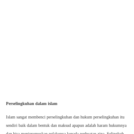
Perselingkuhan dalam islam
Islam sangat membenci perselingkuhan dan hukum perselingkuhan itu
sendiri baik dalam bentuk dan maksud apapun adalah haram hukumnya
dan bisa menjerumuskan pelakunya kepada perbuatan zina. Selingkuh