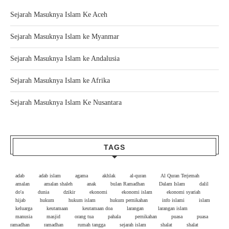
Sejarah Masuknya Islam Ke Aceh
Sejarah Masuknya Islam ke Myanmar
Sejarah Masuknya Islam ke Andalusia
Sejarah Masuknya Islam ke Afrika
Sejarah Masuknya Islam Ke Nusantara
TAGS
adab
adab islam
agama
akhlak
al-quran
Al Quran Terjemah
amalan
amalan shaleh
anak
bulan Ramadhan
Dalam Islam
dalil
do'a
dunia
dzikir
ekonomi
ekonomi islam
ekonomi syariah
hijab
hukum
hukum islam
hukum pernikahan
info islami
islam
keluarga
keutamaan
keutamaan doa
larangan
larangan islam
manusia
masjid
orang tua
pahala
pernikahan
puasa
puasa
ramadhan
ramadhan
rumah tangga
sejarah islam
shalat
shalat