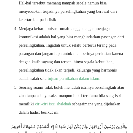
Hal-hal tersebut memang nampak sepele namun bisa
menyebabkan terjadinya perselingkuhan yang berawal dari
ketertarikan pada fisik.
Menjaga keharmonisan rumah tangga dengan menjaga
komunikasi adalah hal yang bisa menghindarkan pasangan dari
perselingkuhan. Ingatlah untuk selalu berterus terang pada
pasangan dan jangan lupa untuk memberinya perhatian karena
dengan kasih sayang dan terpenuhinya segala kebutuhan,
perselingkuhan tidak akan terjadi. keluarga yang harmonis
adalah salah satu
tujuan pernikahan dalam islam.
Seorang suami tidak boleh menuduh istrinya berselingkuh atau
zina tanpa adanya saksi maupun bukti terutama bila sang istri
memiliki
ciri-ciri istri shalehah
sebagaimana yang dijelaskan
dalam hadist berikut ini
وَالَّذِينَ يَرْمُونَ أَزْوَاجَهُمْ وَلَمْ يَكُنْ لَهُمْ شُهَدَاءُ إِلا أَنْفُسُهُمْ فَشَهَادَةُ أَحَدِهِمْ