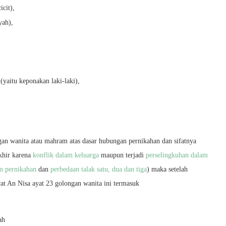
cit),
yah),
(yaitu keponakan laki-laki),
gan wanita atau mahram atas dasar hubungan pernikahan dan sifatnya
khir karena
konflik dalam keluarga
maupun terjadi
perselingkuhan dalam
m pernikahan
dan
perbedaan talak satu, dua dan tiga
) maka setelah
at An Nisa ayat 23 golongan wanita ini termasuk
ah