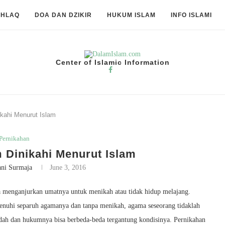
KHLAQ
DOA DAN DZIKIR
HUKUM ISLAM
INFO ISLAMI
Center of Islamic Information
kahi Menurut Islam
Pernikahan
 Dinikahi Menurut Islam
ani Surmaja
June 3, 2016
asa menganjurkan umatnya untuk menikah atau tidak hidup melajang.
enuhi separuh agamanya dan tanpa menikah, agama seseorang tidaklah
dah dan hukumnya bisa berbeda-beda tergantung kondisinya. Pernikahan