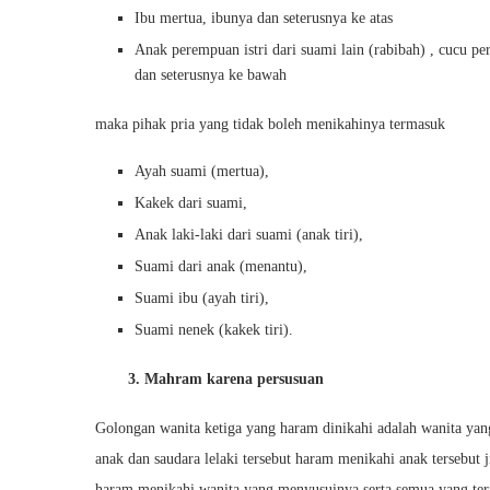
Ibu mertua, ibunya dan seterusnya ke atas
Anak perempuan istri dari suami lain (rabibah) , cucu pe
dan seterusnya ke bawah
maka pihak pria yang tidak boleh menikahinya termasuk
Ayah suami (mertua),
Kakek dari suami,
Anak laki-laki dari suami (anak tiri),
Suami dari anak (menantu),
Suami ibu (ayah tiri),
Suami nenek (kakek tiri).
3. Mahram karena persusuan
Golongan wanita ketiga yang haram dinikahi adalah wanita y
anak dan saudara lelaki tersebut haram menikahi anak tersebut j
haram menikahi wanita yang menyusuinya serta semua yang ter