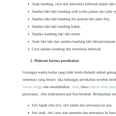
Anak kandung, cucu dan seterusnya kebawah (kalau ada ci
Saudara laki-laki kandung ayah (yaitu paman dari jalur a
Saudara laki-laki kandung ibu (paman dari jalur ibu),
Saudara laki-laki kandung kakek,
Saudara kandung laki-laki nenek,
Anak laki-laki dari saudara kandung laki-laki/perempuan 
Cucu saudara kandung dan seterusnya kebawah.
2. Mahram karena pernikahan
Golongan wanita kedua yang tidak boleh dinikahi adalah golon
sementara yang berarti jika hubungan pernikahan tersebut bera
rumah tangga
dan menimbulkan
talak
, (baca
hukum talak dala
perceraian, sifat mahramnya pun bisa berubah. Berdasarkan sur
Istri bapak (ibu tiri), istri kakek dan seterusnya ke atas
Istri anak, istri cucu atau menantu dan seterusnya ke baw