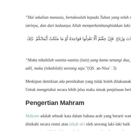
”Hai sekalian manusia, bertakwalah kepada Tuhan yang telah 
istrinya, dan dari keduanya Allah memperkembangbiakkan laki
 وَرُبَاعَ فَإِنْ خِفْتُمْ أَلَّا تَعْدِلُوا فَوَاحِدَةً أَوْ مَا مَلَكَتْ أَيْمَانُكُمْ ذَٰلِكَ
“Maka nikahilah wanita-wanita (lain) yang kamu senangi dua, 
adil, maka (nikahilah) seorang saja.
”(QS. an-Nisa’: 3)
Meskipun demikian ada pernikahan yang tidak boleh dilaksanak
Untuk mengetahui secara lebih jelas maka simak penjelasan beri
Pengertian Mahram
Mahram
adalah sebuah kata dalam bahasa arab yang berarti wa
dinikahi secara resmi atau
nikah siri
oleh seorang laki-laki bai