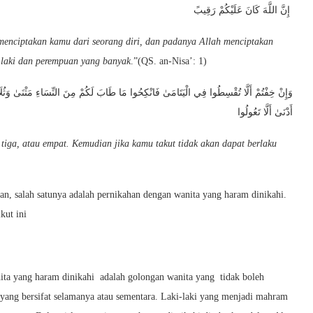
إِنَّ اللَّهَ كَانَ عَلَيْكُمْ رَقِيبً
menciptakan kamu dari seorang diri, dan padanya Allah menciptakan
-laki dan perempuan yang banyak
.”(QS. an-Nisa’: 1)
وَإِنْ خِفْتُمْ أَلَّا تُقْسِطُوا فِي الْيَتَامَىٰ فَانْكِحُوا مَا طَابَ لَكُمْ مِنَ النِّسَاءِ مَثْنَىٰ وَثُلَاثَ
أَدْنَىٰ أَلَّا تَعُولُوا
tiga, atau empat. Kemudian jika kamu takut tidak akan dapat berlaku
an, salah satunya adalah pernikahan dengan wanita yang haram dinikahi.
kut ini
nita yang haram dinikahi adalah golongan wanita yang tidak boleh
k yang bersifat selamanya atau sementara. Laki-laki yang menjadi mahram