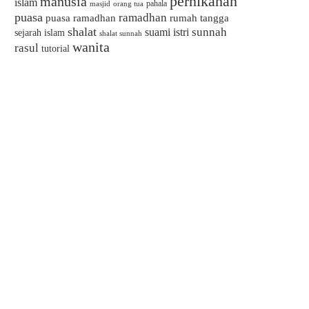
pernikahan
manusia
islam
pahala
masjid
orang tua
puasa
ramadhan
puasa ramadhan
rumah tangga
shalat
sunnah
suami istri
sejarah islam
shalat sunnah
wanita
rasul
tutorial