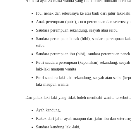
An Nisa ayat 23 maka wanita yang tidak boleh dinikahi berdasa
Ibu, nenek dan seterusnya ke atas baik dari jalur laki-la
Anak perempuan (putri), cucu perempuan dan seterusnya 
Saudara perempuan sekandung, seayah atau seibu
Saudara perempuan bapak (bibi), saudara perempuan kakek
seibu
Saudara perempuan ibu (bibi), saudara perempuan nenek (
Putri saudara perempuan (keponakan) sekandung, seayah 
laki-laki maupun wanita
Putri saudara laki-laki sekandung, seayah atau seibu (ke
laki maupun wanita
Dan pihak laki-laki yang tidak boleh menikahi wanita tersebut 
Ayah kandung,
Kakek dari jalur ayah maupun dari jalur ibu dan seterusn
Saudara kandung laki-laki,