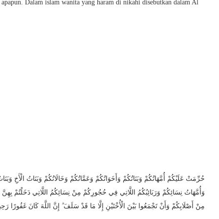
n apapun. Dalam islam wanita yang haram di nikahi disebutkan dalam Al
حُرِّمَتْ عَلَيْكُمْ أُمَّهَاتُكُمْ وَبَنَاتُكُمْ وَأَخَوَاتُكُمْ وَعَمَّاتُكُمْ وَخَالَاتُكُمْ وَبَنَاتُ الْأَخِ وَبَن
وَأُمَّهَاتُ نِسَائِكُمْ وَرَبَائِبُكُمُ اللَّاتِي فِي حُجُورِكُمْ مِنْ نِسَائِكُمُ اللَّاتِي دَخَلْتُمْ بِهِنَّ فَإِن
مِنْ أَصْلَابِكُمْ وَأَنْ تَجْمَعُوا بَيْنَ الْأُخْتَيْنِ إِلَّا مَا قَدْ سَلَفَ ۗ إِنَّ اللَّهَ كَانَ غَفُورًا رَحِي