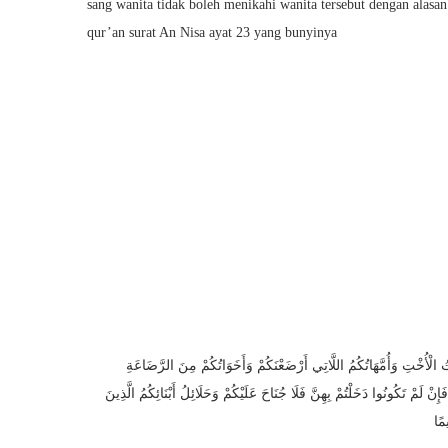
sang wanita tidak boleh menikahi wanita tersebut dengan alasa
qur’an surat An Nisa ayat 23 yang bunyinya
َاتُ الْأُخْتِ وَأُمَّهَاتُكُمُ اللَّاتِي أَرْضَعْنَكُمْ وَأَخَوَاتُكُمْ مِنَ الرَّضَاعَةِ
ْ لَمْ تَكُونُوا دَخَلْتُمْ بِهِنَّ فَلَا جُنَاحَ عَلَيْكُمْ وَحَلَائِلُ أَبْنَائِكُمُ الَّذِينَ
مًا