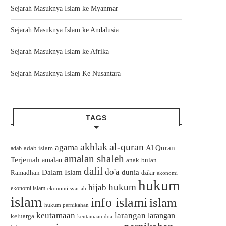
Sejarah Masuknya Islam ke Myanmar
Sejarah Masuknya Islam ke Andalusia
Sejarah Masuknya Islam ke Afrika
Sejarah Masuknya Islam Ke Nusantara
TAGS
akhlak
al-quran
agama
Al Quran
adab islam
adab
amalan shaleh
Terjemah
amalan
bulan
anak
dalil
do'a
Dalam Islam
dunia
Ramadhan
dzikir
ekonomi
hukum
hukum
hijab
ekonomi islam
ekonomi syariah
islam
info islami
islam
hukum pernikahan
keutamaan
larangan
larangan
keluarga
keutamaan doa