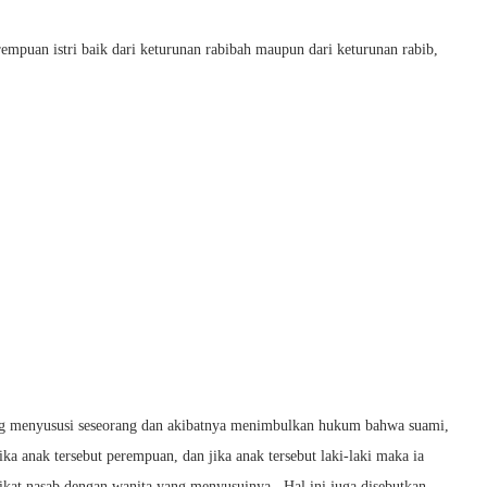
rempuan istri baik dari keturunan rabibah maupun dari keturunan rabib,
ang menyususi seseorang dan akibatnya menimbulkan hukum bahwa suami,
ika anak tersebut perempuan, dan jika anak tersebut laki-laki maka ia
ikat nasab dengan wanita yang menyusuinya. Hal ini juga disebutkan