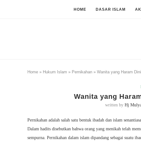
HOME
DASAR ISLAM
A
Home
»
Hukum Islam
»
Pernikahan
»
Wanita yang Haram Dini
Wanita yang Haram
written by
Hj Muly
Pernikahan adalah salah satu bentuk ibadah dan islam senanti
Dalam hadits disebutkan bahwa orang yang menikah telah mem
sempurna. Pernikahan dalam islam dipandang sebagai suatu iba