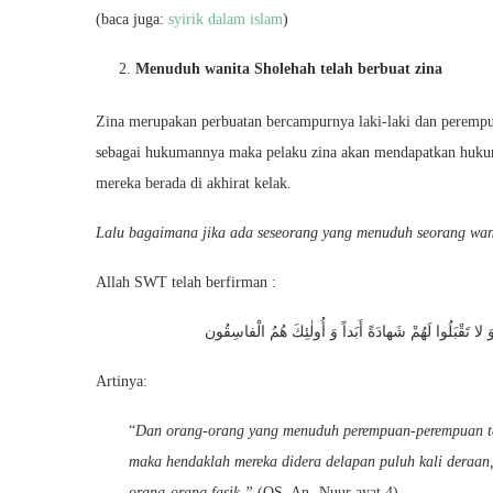
(baca juga:
syirik dalam islam
)
Menuduh wanita Sholehah telah berbuat zina
Zina merupakan perbuatan bercampurnya laki-laki dan perempuan
sebagai hukumannya maka pelaku zina akan mendapatkan hukum
mereka berada di akhirat kelak.
Lalu bagaimana jika ada seseorang yang menuduh seorang wani
Allah SWT telah berfirman :
َ لا تَقْبَلُوا لَهُمْ شَهادَةً أَبَداً وَ أُولٰئِكَ هُمُ الْفاسِقُون
Artinya:
“
Dan orang-orang yang menuduh perempuan-perempuan ter
maka hendaklah mereka didera delapan puluh kali dera­an,
orang-orang fasik.”
(QS. An- Nuur ayat 4)