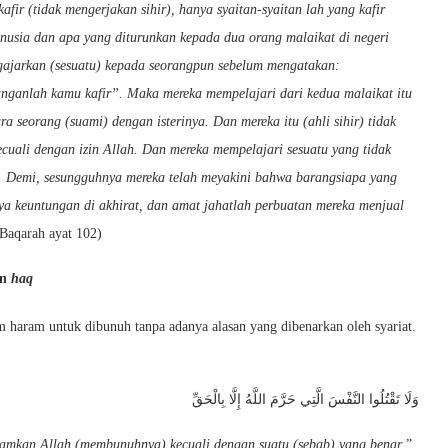
afir (tidak mengerjakan sihir), hanya syaitan-syaitan lah yang kafir
nusia dan apa yang diturunkan kepada dua orang malaikat di negeri
gajarkan (sesuatu) kepada seorangpun sebelum mengatakan:
nganlah kamu kafir”. Maka mereka mempelajari dari kedua malaikat itu
a seorang (suami) dengan isterinya. Dan mereka itu (ahli sihir) tidak
uali dengan izin Allah. Dan mereka mempelajari sesuatu yang tidak
 Demi, sesungguhnya mereka telah meyakini bahwa barangsiapa yang
nya keuntungan di akhirat, dan amat jahatlah perbuatan mereka menjual
 Baqarah ayat 102)
an
haq
haram untuk dibunuh tanpa adanya alasan yang dibenarkan oleh syariat.
وَلَا تَقْتُلُوا النَّفْسَ الَّتِي حَرَّمَ اللَّهُ إِلَّا بِالْحَقِّ
mkan Allah (membunuhnya) kecuali dengan suatu (sebab) yang benar
.”