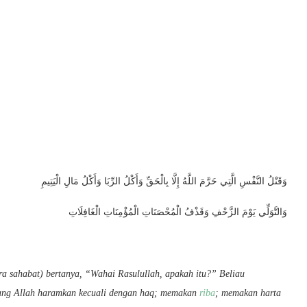
وَقَتْلُ النَّفْسِ الَّتِي حَرَّمَ اللَّهُ إِلَّا بِالْحَقِّ وَأَكْلُ الرِّبَا وَأَكْلُ مَالِ الْيَتِيمِ
وَالتَّوَلِّي يَوْمَ الزَّحْفِ وَقَذْفُ الْمُحْصَنَاتِ الْمُؤْمِنَاتِ الْغَافِلَاتِ
a sahabat) bertanya, “Wahai Rasulullah, apakah itu?” Beliau
yang Allah haramkan kecuali dengan haq; memakan
riba
; memakan harta