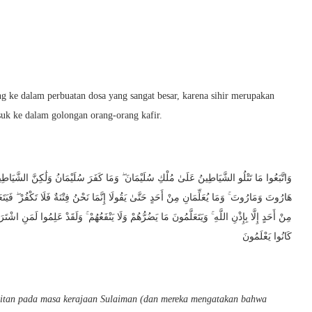
ong ke dalam perbuatan dosa yang sangat besar, karena sihir merupakan
suk ke dalam golongan orang-orang kafir.
وَاتَّبَعُوا مَا تَتْلُو الشَّيَاطِينُ عَلَىٰ مُلْكِ سُلَيْمَانَ ۖ وَمَا كَفَرَ سُلَيْمَانُ وَلَٰكِنَّ الشَّيَاطِ
هَارُوتَ وَمَارُوتَ ۚ وَمَا يُعَلِّمَانِ مِنْ أَحَدٍ حَتَّىٰ يَقُولَا إِنَّمَا نَحْنُ فِتْنَةٌ فَلَا تَكْفُرْ ۖ فَيَتَع
مِنْ أَحَدٍ إِلَّا بِإِذْنِ اللَّهِ ۚ وَيَتَعَلَّمُونَ مَا يَضُرُّهُمْ وَلَا يَنْفَعُهُمْ ۚ وَلَقَدْ عَلِمُوا لَمَنِ اش
كَانُوا يَعْلَمُونَ
yaitan pada masa kerajaan Sulaiman (dan mereka mengatakan bahwa