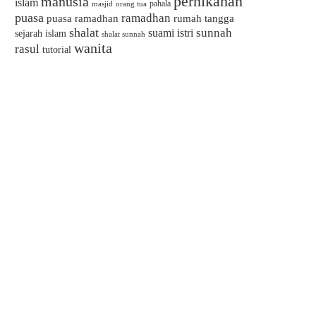
pernikahan
manusia
islam
pahala
masjid
orang tua
puasa
ramadhan
puasa ramadhan
rumah tangga
shalat
sunnah
suami istri
sejarah islam
shalat sunnah
wanita
rasul
tutorial