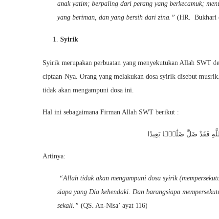
anak yatim; berpaling dari perang yang berkecamuk; men
yang beriman, dan yang bersih dari zina.”
(HR. Bukhari 
Syirik
Syirik merupakan perbuatan yang menyekutukan Allah SWT de
ciptaan-Nya. Orang yang melakukan dosa syirik disebut musrik
tidak akan mengampuni dosa ini.
Hal ini sebagaimana Firman Allah SWT berikut :
لَّهِ فَقَدْ ضَلَّ ضَلَٰلًۢا بَعِيدًا
Artinya:
“Allah tidak akan mengampuni dosa syirik (mempersekutu
siapa yang Dia kehendaki. Dan barangsiapa mempersekutuk
sekali.”
(QS. An-Nisa’ ayat 116)