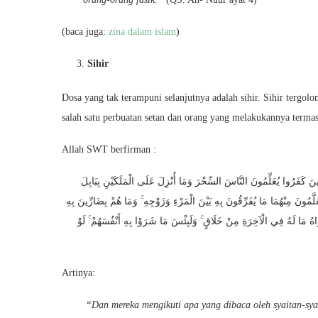
(baca juga:
zina dalam islam
)
Sihir
Dosa yang tak terampuni selanjutnya adalah sihir. Sihir tergol
salah satu perbuatan setan dan orang yang melakukannya terma
Allah SWT berfirman :
ينَ كَفَرُوا يُعَلِّمُونَ النَّاسَ السِّحْرَ وَمَا أُنْزِلَ عَلَى الْمَلَكَيْنِ بِبَابِلَ
َلَّمُونَ مِنْهُمَا مَا يُفَرِّقُونَ بِهِ بَيْنَ الْمَرْءِ وَزَوْجِهِ ۚ وَمَا هُمْ بِضَارِّينَ بِهِ
ْتَرَاهُ مَا لَهُ فِي الْآخِرَةِ مِنْ خَلَاقٍ ۚ وَلَبِئْسَ مَا شَرَوْا بِهِ أَنْفُسَهُمْ ۚ لَوْ
Artinya:
“Dan mereka mengikuti apa yang dibaca oleh syaitan-s