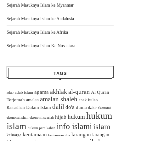
Sejarah Masuknya Islam ke Myanmar
Sejarah Masuknya Islam ke Andalusia
Sejarah Masuknya Islam ke Afrika
Sejarah Masuknya Islam Ke Nusantara
TAGS
akhlak
al-quran
agama
Al Quran
adab islam
adab
amalan shaleh
Terjemah
amalan
bulan
anak
dalil
do'a
Dalam Islam
dunia
Ramadhan
dzikir
ekonomi
hukum
hukum
hijab
ekonomi islam
ekonomi syariah
islam
info islami
islam
hukum pernikahan
keutamaan
larangan
larangan
keluarga
keutamaan doa