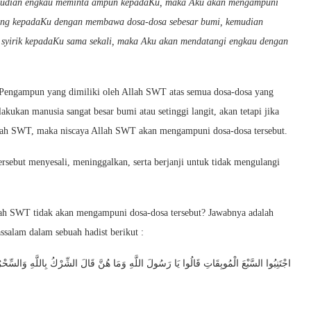
kemudian engkau meminta ampun kepadaKu, maka Aku akan mengampuni
ang kepadaKu dengan membawa dosa-dosa sebesar bumi, kemudian
 syirik kepadaKu sama sekali, maka Aku akan mendatangi engkau dengan
a Pengampun yang dimiliki oleh Allah SWT atas semua dosa-dosa yang
akukan manusia sangat besar bumi atau setinggi langit, akan tetapi jika
llah SWT, maka niscaya Allah SWT akan mengampuni dosa-dosa tersebut.
ersebut menyesali, meninggalkan, serta berjanji untuk tidak mengulangi
llah SWT tidak akan mengampuni dosa-dosa tersebut? Jawabnya adalah
ssalam dalam sebuah hadist berikut :
اجْتَنِبُوا السَّبْعَ الْمُوبِقَاتِ قَالُوا يَا رَسُولَ اللَّهِ وَمَا هُنَّ قَالَ الشِّرْكُ بِاللَّهِ وَالسِّحْر