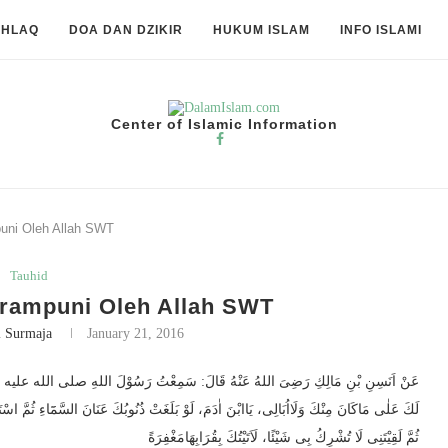
KHLAQ
DOA DAN DZIKIR
HUKUM ISLAM
INFO ISLAMI
Center of Islamic Information
uni Oleh Allah SWT
Tauhid
erampuni Oleh Allah SWT
i Surmaja
January 21, 2016
عَنْ اَنَسِنِ بْنِ مَالِكِ رَضِىَ اللهُ عَنْهُ قَالَ: سَمِعْتُ رَسُوْلَ اللهِ صلى الله عليه وَ سلّمَ 
لَكَ عَلٰى مَاكَانَ مِنْكَ وَلَااُبَالِى، يَاابْنَ اٰدَمَ، لَوْ بَلَغَتْ ذُنُوبُكَ عَنَانَ السَّمَٓاءِ ثُمَّ اسْت،
ثُمَّ لَقِيْتَنِى لَا تُشْرِكُ بِى شَيْئًا، لَاَتَيْتُكَ بِقُرَابِهَامَغْفِرَةً