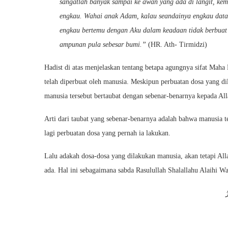
sangatlah banyak sampai ke awan yang ada di langit, 
engkau. Wahai anak Adam, kalau seandainya engkau dat
engkau bertemu dengan Aku dalam keadaan tidak berbuat
ampunan pula sebesar bumi.”
(HR. Ath- Tirmidzi)
Hadist di atas menjelaskan tentang betapa agungnya sifat Mah
telah diperbuat oleh manusia. Meskipun perbuatan dosa yang dil
manusia tersebut bertaubat dengan sebenar-benarnya kepada A
Arti dari taubat yang sebenar-benarnya adalah bahwa manusia t
lagi perbuatan dosa yang pernah ia lakukan.
Lalu adakah dosa-dosa yang dilakukan manusia, akan tetapi A
ada. Hal ini sebagaimana sabda Rasulullah Shalallahu Alaihi Wa
ُ