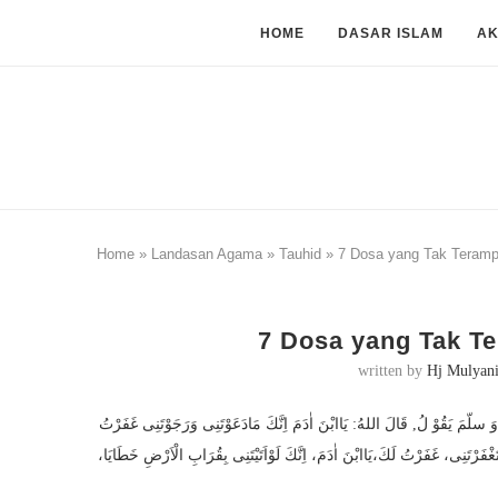
HOME
DASAR ISLAM
A
Home
»
Landasan Agama
»
Tauhid
»
7 Dosa yang Tak Teramp
7 Dosa yang Tak T
written by
Hj Mulyan
يَقُوْ لُ, قَالَ اللهُ: يَاابْنَ اٰدَمَ اِنَّكَ مَادَعَوْتَنِى وَرَجَوْتَنِى غَفَرْتُ
َغْفَرْتَنِى، غَفَرْتُ لَكَ،يَاابْنَ اٰدَمَ، اِنَّكَ لَوْاَتَيْتَنِى بِقُرَابِ الْاَرْضِ خَطَايَا