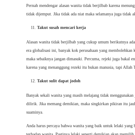
Pernah mendengar alasan wanita tidak berjilbab karena menungg
tidak dijemput. Jika tidak ada niat maka selamanya juga tidak 
Takut susah mencari kerja
Alasan wanita tidak berjilbab yang cukup umum berikutnya adal
era globalisasi ini, banyak kok perusahaan yang membolehkan k
maka sebaiknya jangan dimasuki. Percuma, rejeki juga bakal engg
karena yang menanggung rezeki itu bukan manusia, tapi Allah T
Takut sulit dapat jodoh
Banyak sekali wanita yang masih melajang tidak menggunakan j
dilirik. Jika memang demikian, maka singkirkan pikiran itu ja
suaminya.
Anda harus percaya bahwa wanita yang baik untuk lelaki yang 
terhadap wanita. Pastinya lelaki seperti demikian akan memili