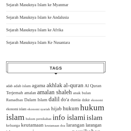
Sejarah Masuknya Islam ke Myanmar
Sejarah Masuknya Islam ke Andalusia
Sejarah Masuknya Islam ke Afrika
Sejarah Masuknya Islam Ke Nusantara
TAGS
akhlak
al-quran
agama
Al Quran
adab islam
adab
amalan shaleh
Terjemah
amalan
bulan
anak
dalil
do'a
Dalam Islam
dunia
Ramadhan
dzikir
ekonomi
hukum
hukum
hijab
ekonomi islam
ekonomi syariah
islam
info islami
islam
hukum pernikahan
keutamaan
larangan
larangan
keluarga
keutamaan doa