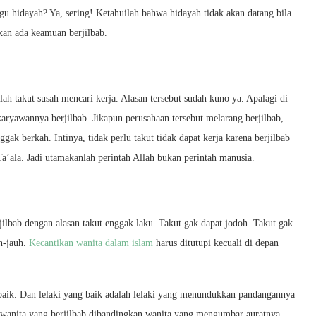
u hidayah? Ya, sering! Ketahuilah bahwa hidayah tidak akan datang bila
akan ada keamuan berjilbab.
ah takut susah mencari kerja. Alasan tersebut sudah kuno ya. Apalagi di
aryawannya berjilbab. Jikapun perusahaan tersebut melarang berjilbab,
ak berkah. Intinya, tidak perlu takut tidak dapat kerja karena berjilbab
a’ala. Jadi utamakanlah perintah Allah bukan perintah manusia.
ilbab dengan alasan takut enggak laku. Takut gak dapat jodoh. Takut gak
uh-jauh.
Kecantikan wanita dalam islam
harus ditutupi kecuali di depan
baik. Dan lelaki yang baik adalah lelaki yang menundukkan pandangannya
h wanita yang berjilbab dibandingkan wanita yang mengumbar auratnya.