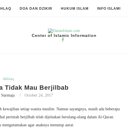
KHLAQ
DOA DAN DZIKIR
HUKUM ISLAM
INFO ISLAMI
Center of Islamic Information
Akhlaq
a Tidak Mau Berjilbab
 Surmaja
October 24, 2017
ah kewajiban setiap wanita muslim. Namun sayangnya, masih ada beberapa
l perintah berjilbab telah dijelaskan berulang-ulang dalam Al-Quran.
lu mengutamakan agar anaknya menutup aurat.