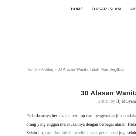
HOME
DASAR ISLAM
A
Home
»
Akhlaq
»
30 Alasan Wanita Tidak Mau Berjilbab
30 Alasan Wanit
written by
Hj Mulyani
Pada dasarnya berpakaian tertutup dan mengenakan jilbab adal
orang yang enggan melakukannya dengan berbagai alasan. Padaha
Selain itu,
cara Rasulullah mendidik anak perempuan
juga sela