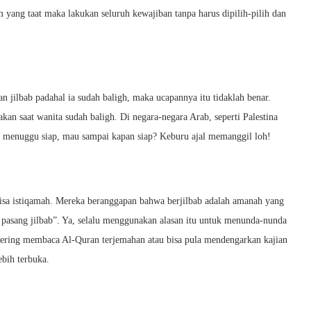
 yang taat maka lakukan seluruh kewajiban tanpa harus dipilih-pilih dan
 jilbab padahal ia sudah baligh, maka ucapannya itu tidaklah benar.
kan saat wanita sudah baligh. Di negara-negara Arab, seperti Palestina
au menuggu siap, mau sampai kapan siap? Keburu ajal memanggil loh!
 bisa istiqamah. Mereka beranggapan bahwa berjilbab adalah amanah yang
an pasang jilbab”. Ya, selalu menggunakan alasan itu untuk menunda-nunda
sering membaca Al-Quran terjemahan atau bisa pula mendengarkan kajian
ebih terbuka.