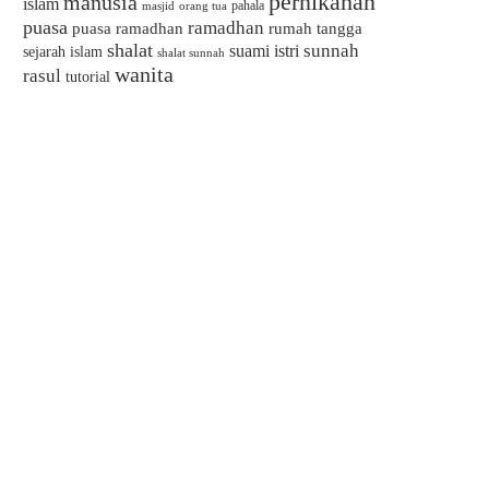
pernikahan
manusia
islam
pahala
masjid
orang tua
puasa
ramadhan
puasa ramadhan
rumah tangga
shalat
sunnah
suami istri
sejarah islam
shalat sunnah
wanita
rasul
tutorial