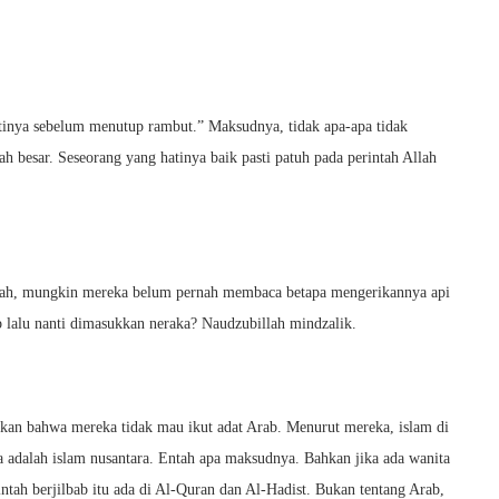
atinya sebelum menutup rambut.” Maksudnya, tidak apa-apa tidak
lah besar. Seseorang yang hatinya baik pasti patuh pada perintah Allah
erah, mungkin mereka belum pernah membaca betapa mengerikannya api
ab lalu nanti dimasukkan neraka? Naudzubillah mindzalik.
akan bahwa mereka tidak mau ikut adat Arab. Menurut mereka, islam di
a adalah islam nusantara. Entah apa maksudnya. Bahkan jika ada wanita
intah berjilbab itu ada di Al-Quran dan Al-Hadist. Bukan tentang Arab,