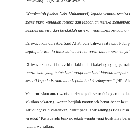
Penyayang
.” (QS. al-Ahzab ayat: 59)
“
Katakanlah (wahai Nabi Muhammad) kepada wanita- wanita 
memelihara kemaluan mereka dan janganlah mereka menampakka
nampak darinya dan hendaklah mereka menutupkan kerudung m
Diriwayatkan dari Abu Said Al-Khudri bahwa suatu saat Nabi p
begitupula wanita tidak boleh melihat aurat wanita sesamanya
Diriwayatkan dari Bahaz bin Hakim dari kakeknya yang pernah 
‘aurat kami yang boleh kami tutupi dan kami biarkan tampak?
kecuali kepada istrimu atau kepada budak sahayamu
.” (HR. A
Menurut islam aurat wanita terletak pada seluruh bagian tubuhn
saksikan sekarang, wanita berjilab namun tak benar-benar berji
kerudungnya dikreatifkan, dililit pada leher sehingga tidak bi
tersebut? Kenapa ada banyak sekali wanita yang tidak mau berjilb
‘alaihi wa sallam.