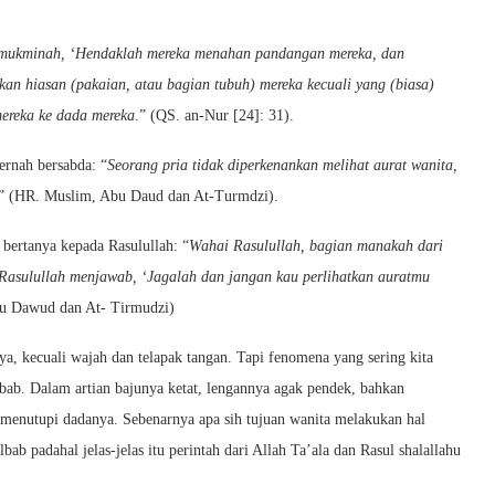
mukminah, ‘Hendaklah mereka menahan pandangan mereka, dan
n hiasan (pakaian, atau bagian tubuh) mereka kecuali yang (biasa)
ereka ke dada mereka
.” (QS. an-Nur [24]: 31).
ernah bersabda: “
Seorang pria tidak diperkenankan melihat aurat wanita,
.” (HR. Muslim, Abu Daud dan At-Turmdzi).
bertanya kepada Rasulullah: “
Wahai Rasulullah, bagian manakah dari
 Rasulullah menjawab, ‘Jagalah dan jangan kau perlihatkan auratmu
bu Dawud dan At- Tirmudzi)
ya, kecuali wajah dan telapak tangan. Tapi fenomena yang sering kita
lbab. Dalam artian bajunya ketat, lengannya agak pendek, bahkan
sa menutupi dadanya. Sebenarnya apa sih tujuan wanita melakukan hal
ab padahal jelas-jelas itu perintah dari Allah Ta’ala dan Rasul shalallahu