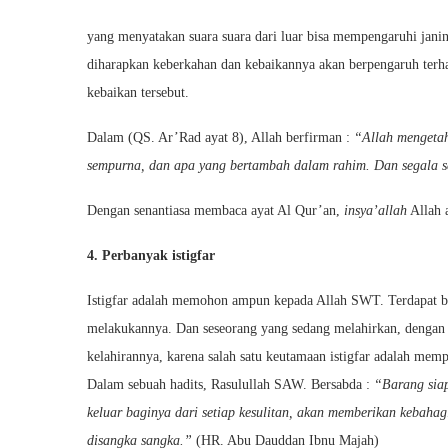
yang menyatakan suara suara dari luar bisa mempengaruhi jani
diharapkan keberkahan dan kebaikannya akan berpengaruh terha
kebaikan tersebut.
Dalam (QS. Ar’Rad ayat 8), Allah berfirman :
“Allah mengetah
sempurna, dan apa yang bertambah dalam rahim. Dan segala se
Dengan senantiasa membaca ayat Al Qur’an,
insya’allah
Allah 
4. Perbanyak istigfar
Istigfar adalah memohon ampun kepada Allah SWT. Terdapat ba
melakukannya. Dan seseorang yang sedang melahirkan, dengan
kelahirannya, karena salah satu keutamaan istigfar adalah me
Dalam sebuah hadits, Rasulullah SAW. Bersabda :
“Barang siap
keluar baginya dari setiap kesulitan, akan memberikan kebahag
disangka sangka.”
(HR. Abu Dauddan Ibnu Majah)