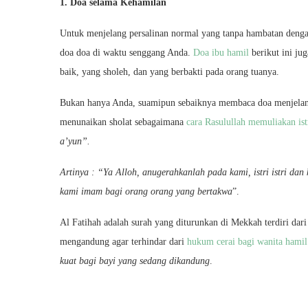
1. Doa selama Kehamilan
Untuk menjelang persalinan normal yang tanpa hambatan deng
doa doa di waktu senggang Anda.
Doa ibu hamil
berikut ini ju
baik, yang sholeh, dan yang berbakti pada orang tuanya.
Bukan hanya Anda, suamipun sebaiknya membaca doa menjelang p
menunaikan sholat sebagaimana
cara Rasulullah memuliakan ist
a’yun”.
Artinya : “Ya Alloh, anugerahkanlah pada kami, istri istri da
kami imam bagi orang orang yang bertakwa
”.
Al Fatihah adalah surah yang diturunkan di Mekkah terdiri dari
mengandung agar terhindar dari
hukum cerai bagi wanita hami
kuat bagi bayi yang sedang dikandung
.