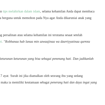
an
tips melahirkan dalam islam
, selama kehamilan Anda dapat membaca
ga berguna untuk memohon pada Nya agar Anda dikaruniai anak yang
ersalinan atau selama kehamilan ini terutama sesaat setelah
ri
. “
Robbanaa hab lanaa min azwaajinaa wa dzurriyyatinaa qurrota
n keturunan keturunan yang bisa sebagai penenang hati. Dan jadikanlah
 7 ayat. Surah ini jika diamalkan oleh seorang ibu yang sedang
l
maka ia memiliki keutamaan sebagai
penerang hati dan daya ingat yang