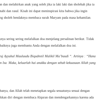
an melahirkan anak yang soleh jika ia laki laki dan sholehah jika ia
bi dan rasul. Kisah ini dapat meninspirasi kita bahwa jika ingin
ng sholeh hendaknya membaca surah Maryam pada masa kehamilan.
knya sering sering melafalkan doa menjelang persalinan berikut. Tidak
ebaiknya juga membantu Anda dengan melafalkan doa ini.
 Ayyuhal Mauluudu Biqudrotil Malikil Ma’buudi “. Artinya : “Hana
 Isa. Maka, keluarlah hai anakku dengan sebab kekuasaan Allah yang
banya, dan Allah telah menetapkan segala sesuatunya sesuai dengan
ukkan diri dengan membaca Alquran dan mendengarkannya karena ada