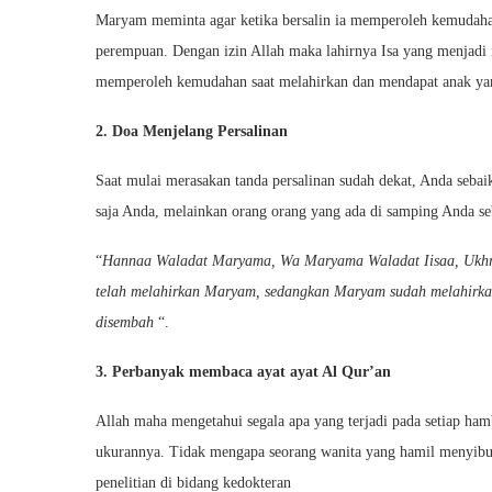
Maryam meminta agar ketika bersalin ia memperoleh kemudahan d
perempuan. Dengan izin Allah maka lahirnya Isa yang menjadi na
memperoleh kemudahan saat melahirkan dan mendapat anak ya
2. Doa Menjelang Persalinan
Saat mulai merasakan tanda persalinan sudah dekat, Anda sebai
saja Anda, melainkan orang orang yang ada di samping Anda s
“
Hannaa Waladat Maryama, Wa Maryama Waladat Iisaa, Ukhruj
telah melahirkan Maryam, sedangkan Maryam sudah melahirkan
disembah
“.
3. Perbanyak membaca ayat ayat Al Qur’an
Allah maha mengetahui segala apa yang terjadi pada setiap ham
ukurannya. Tidak mengapa seorang wanita yang hamil menyib
penelitian di bidang kedokteran