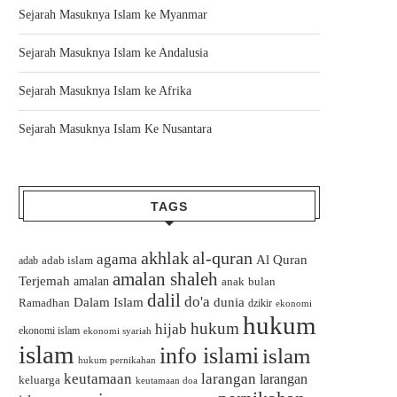
Sejarah Masuknya Islam ke Myanmar
Sejarah Masuknya Islam ke Andalusia
Sejarah Masuknya Islam ke Afrika
Sejarah Masuknya Islam Ke Nusantara
TAGS
akhlak
al-quran
agama
Al Quran
adab islam
adab
amalan shaleh
Terjemah
amalan
bulan
anak
dalil
do'a
Dalam Islam
dunia
Ramadhan
dzikir
ekonomi
hukum
hukum
hijab
ekonomi islam
ekonomi syariah
islam
info islami
islam
hukum pernikahan
keutamaan
larangan
larangan
keluarga
keutamaan doa