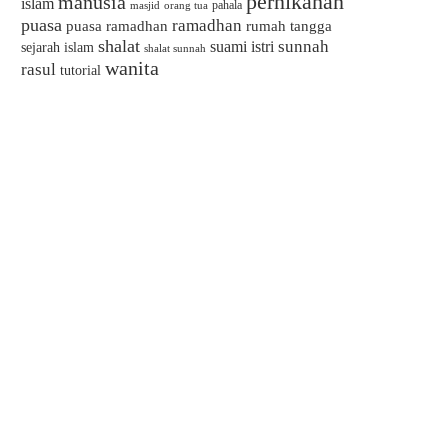
pernikahan
manusia
islam
pahala
masjid
orang tua
puasa
ramadhan
puasa ramadhan
rumah tangga
shalat
sunnah
suami istri
sejarah islam
shalat sunnah
wanita
rasul
tutorial