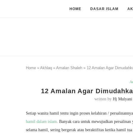
HOME
DASAR ISLAM
A
Home
»
Akhlaq
»
Amalan Shaleh
»
12 Amalan Agar Dimudahka
A
12 Amalan Agar Dimudahkan
written by
Hj Mulyani
Setiap wanita hamil tentu ingin proses kelahiran / persalinan
hamil dalam islam
. Banyak cara untuk mewujudkan persalinan y
selama hamil, sering bergerak atau beraktifitas ketika hamil 