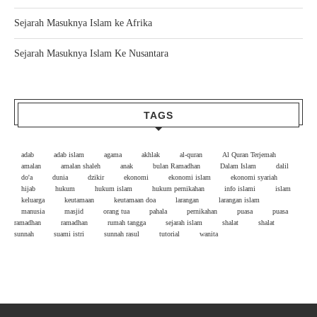
Sejarah Masuknya Islam ke Afrika
Sejarah Masuknya Islam Ke Nusantara
TAGS
adab
adab islam
agama
akhlak
al-quran
Al Quran Terjemah
amalan
amalan shaleh
anak
bulan Ramadhan
Dalam Islam
dalil
do'a
dunia
dzikir
ekonomi
ekonomi islam
ekonomi syariah
hijab
hukum
hukum islam
hukum pernikahan
info islami
islam
keluarga
keutamaan
keutamaan doa
larangan
larangan islam
manusia
masjid
orang tua
pahala
pernikahan
puasa
puasa
ramadhan
ramadhan
rumah tangga
sejarah islam
shalat
shalat
sunnah
suami istri
sunnah rasul
tutorial
wanita