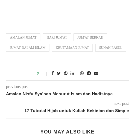
AMALAN JUMAT
HARI JUM'AT
JUM'AT BERKAH
JUMAT DALAM ISLAM
KEUTAMAAN JUMAT
SUNAH RASUL
0
previous post
Amalan Nisfu Sya’ban Menurut Islam dan Hadistnya
next post
17 Tutorial Hijab untuk Kuliah Kekinian dan Simple
YOU MAY ALSO LIKE