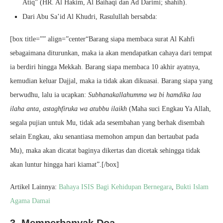
Atiq” (HR. Al Hakim, Al Baihaqi dan Ad Darimi; shahih).
Dari Abu Sa’id Al Khudri, Rasulullah bersabda:
[box title=”” align=”center“Barang siapa membaca surat Al Kahfi
sebagaimana diturunkan, maka ia akan mendapatkan cahaya dari tempat
ia berdiri hingga Mekkah. Barang siapa membaca 10 akhir ayatnya,
kemudian keluar Dajjal, maka ia tidak akan dikuasai. Barang siapa yang
berwudhu, lalu ia ucapkan:
Subhanakallahumma wa bi hamdika laa
ilaha anta, astaghfiruka wa atubbu ilaikh
(Maha suci Engkau Ya Allah,
segala pujian untuk Mu, tidak ada sesembahan yang berhak disembah
selain Engkau, aku senantiasa memohon ampun dan bertaubat pada
Mu), maka akan dicatat baginya dikertas dan dicetak sehingga tidak
akan luntur hingga hari kiamat”.[/box]
Artikel Lainnya:
Bahaya ISIS Bagi Kehidupan Bernegara
,
Bukti Islam
Agama Damai