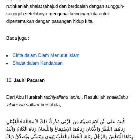
rutinkanlah shalat tahajud dan berdoalah dengan sungguh-
sungguh setelahnya mengenai keinginan kita untuk
dipertemukan dengan pasangan hidup kita.
Baca juga :
Cinta dalam Diam Menurut Islam
Shalat dalam Kendaraan
Jauhi Pacaran
Dari Abu Hurairah
radhiyallahu ‘anhu
, Rasulullah
shallallahu
‘alaihi wa sallam
bersabda,
كُتِبَ عَلَى ابْنِ آدَمَ نَصِيبُهُ مِنَ الزِّنَى مُدْرِكٌ ذَلِكَ لاَ مَحَالَةَ فَالْعَيْنَانِ
زِنَاهُمَا النَّظَرُ وَالأُذُنَانِ زِنَاهُمَا الاِسْتِمَاعُ وَاللِّسَانُ زِنَاهُ الْكَلاَمُ وَالْيَدُ
زِنَاهَا الْبَطْشُ وَالرِّجْلُ زِنَاهَا الْخُطَا وَالْقَلْبُ يَهْوَى وَيَتَمَنَّى وَيُصَدِّقُ ذَلِكَ