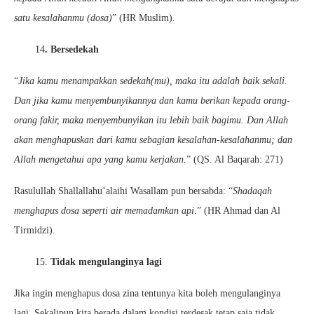
satu kesalahanmu (dosa)
” (HR Muslim).
14
. Bersedekah
“
Jika kamu menampakkan sedekah(mu), maka itu adalah baik sekali.
Dan jika kamu menyembunyikannya dan kamu berikan kepada orang-
orang fakir, maka menyembunyikan itu lebih baik bagimu. Dan Allah
akan menghapuskan dari kamu sebagian kesalahan-kesalahanmu; dan
Allah mengetahui apa yang kamu kerjakan.
” (QS. Al Baqarah: 271)
Rasulullah Shallallahu’alaihi Wasallam pun bersabda: “
Shadaqah
menghapus dosa seperti air memadamkan api
.” (HR Ahmad dan Al
Tirmidzi).
15.
Tidak mengulanginya lagi
Jika ingin menghapus dosa zina tentunya kita boleh mengulanginya
lagi. Sekalipun kita berada dalam kondisi terdesak tetap saja tidak