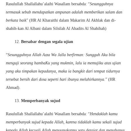
Rasulullah Shallallahu’alaihi Wasallam bersabda: “
Sesungguhnya
termasuk sebab mendapatkan ampunan adalah memberikan salam dan
berkata baik
” (HR Al Kharaithi dalam Makarim Al Akhlak dan di-
shahih-kan Al Albani dalam Silsilah Al Ahadits Al Shahihah)
12.
Bersabar dengan segala ujian
“
Sesungguhnya Allah Azza Wa Jalla berfirman: Sungguh Aku bila
menguji seorang hambaKu yang mukmin, lalu ia memujiku atas ujian
yang aku timpakan kepadanya, maka ia bangkit dari tempat tidurnya
tersebut bersih dari dosa seperti hari ibunya melahirkannya.
” (HR
Ahmad).
13.
Memperbanyak sujud
Rasulullah Shallallahu’alaihi Wasallam bersabda: “
Hendaklah kamu
memperbanyak sujud kepada Allah, karena tidaklah kamu sekali sujud
kepada Allah kecuali Allah mengangkatmu satu derajat dan menghapus