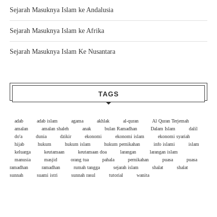
Sejarah Masuknya Islam ke Andalusia
Sejarah Masuknya Islam ke Afrika
Sejarah Masuknya Islam Ke Nusantara
TAGS
adab
adab islam
agama
akhlak
al-quran
Al Quran Terjemah
amalan
amalan shaleh
anak
bulan Ramadhan
Dalam Islam
dalil
do'a
dunia
dzikir
ekonomi
ekonomi islam
ekonomi syariah
hijab
hukum
hukum islam
hukum pernikahan
info islami
islam
keluarga
keutamaan
keutamaan doa
larangan
larangan islam
manusia
masjid
orang tua
pahala
pernikahan
puasa
puasa
ramadhan
ramadhan
rumah tangga
sejarah islam
shalat
shalat
sunnah
suami istri
sunnah rasul
tutorial
wanita