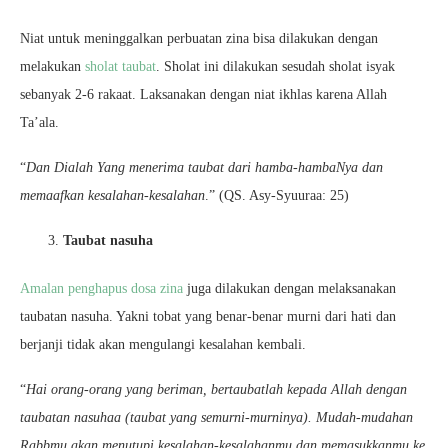
Niat untuk meninggalkan perbuatan zina bisa dilakukan dengan
melakukan
sholat taubat
. Sholat ini dilakukan sesudah sholat isyak
sebanyak 2-6 rakaat. Laksanakan dengan niat ikhlas karena Allah
Ta’ala.
“
Dan Dialah Yang menerima taubat dari hamba-hambaNya dan
memaafkan kesalahan-kesalahan
.” (QS. Asy-Syuuraa: 25)
Taubat nasuha
Amalan penghapus dosa zina
juga dilakukan dengan melaksanakan
taubatan nasuha. Yakni tobat yang benar-benar murni dari hati dan
berjanji tidak akan mengulangi kesalahan kembali.
“
Hai orang-orang yang beriman, bertaubatlah kepada Allah dengan
taubatan nasuhaa (taubat yang semurni-murninya). Mudah-mudahan
Rabbmu akan menutupi kesalahan-kesalahanmu dan memasukkanmu ke