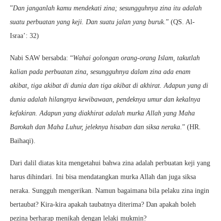
”
Dan janganlah kamu mendekati zina; sesungguhnya zina itu adalah
suatu perbuatan yang keji. Dan suatu jalan yang buruk
.” (QS. Al-
Israa’: 32)
Nabi SAW bersabda: “
Wahai golongan orang-orang Islam, takutlah
kalian pada perbuatan zina, sesungguhnya dalam zina ada enam
akibat, tiga akibat di dunia dan tiga akibat di akhirat. Adapun yang di
dunia adalah hilangnya kewibawaan, pendeknya umur dan kekalnya
kefakiran. Adapun yang diakhirat adalah murka Allah yang Maha
Barokah dan Maha Luhur, jeleknya hisaban dan siksa neraka
.” (HR.
Baihaqi).
Dari dalil diatas kita mengetahui bahwa zina adalah perbuatan keji yang
harus dihindari. Ini bisa mendatangkan murka Allah dan juga siksa
neraka. Sungguh mengerikan. Namun bagaimana bila pelaku zina ingin
bertaubat? Kira-kira apakah taubatnya diterima? Dan apakah boleh
pezina berharap menikah dengan lelaki mukmin?