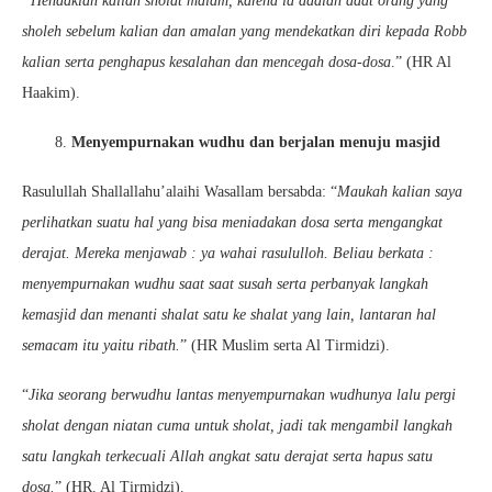
“Hendaklah kalian sholat malam, karena ia adalah adat orang yang
sholeh sebelum kalian dan amalan yang mendekatkan diri kepada Robb
kalian serta penghapus kesalahan dan mencegah dosa-dosa
.” (HR Al
Haakim).
8.
Menyempurnakan wudhu dan berjalan menuju masjid
Rasulullah Shallallahu’alaihi Wasallam bersabda: “
Maukah kalian saya
perlihatkan suatu hal yang bisa meniadakan dosa serta mengangkat
derajat. Mereka menjawab : ya wahai rasululloh. Beliau berkata :
menyempurnakan wudhu saat saat susah serta perbanyak langkah
kemasjid dan menanti shalat satu ke shalat yang lain, lantaran hal
semacam itu yaitu ribath.
” (HR Muslim serta Al Tirmidzi).
“
Jika seorang berwudhu lantas menyempurnakan wudhunya lalu pergi
sholat dengan niatan cuma untuk sholat, jadi tak mengambil langkah
satu langkah terkecuali Allah angkat satu derajat serta hapus satu
dosa.
” (HR. Al Tirmidzi).