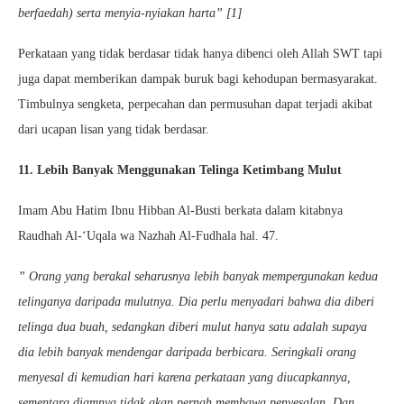
berfaedah) serta menyia-nyiakan harta” [1]
Perkataan yang tidak berdasar tidak hanya dibenci oleh Allah SWT tapi
juga dapat memberikan dampak buruk bagi kehodupan bermasyarakat.
Timbulnya sengketa, perpecahan dan permusuhan dapat terjadi akibat
dari ucapan lisan yang tidak berdasar.
11. Lebih Banyak Menggunakan Telinga Ketimbang Mulut
Imam Abu Hatim Ibnu Hibban Al-Busti berkata dalam kitabnya
Raudhah Al-‘Uqala wa Nazhah Al-Fudhala hal. 47.
” Orang yang berakal seharusnya lebih banyak mempergunakan kedua
telinganya daripada mulutnya. Dia perlu menyadari bahwa dia diberi
telinga dua buah, sedangkan diberi mulut hanya satu adalah supaya
dia lebih banyak mendengar daripada berbicara. Seringkali orang
menyesal di kemudian hari karena perkataan yang diucapkannya,
sementara diamnya tidak akan pernah membawa penyesalan. Dan