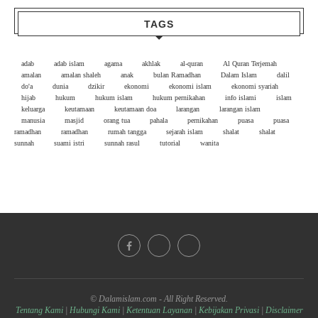
TAGS
adab
adab islam
agama
akhlak
al-quran
Al Quran Terjemah
amalan
amalan shaleh
anak
bulan Ramadhan
Dalam Islam
dalil
do'a
dunia
dzikir
ekonomi
ekonomi islam
ekonomi syariah
hijab
hukum
hukum islam
hukum pernikahan
info islami
islam
keluarga
keutamaan
keutamaan doa
larangan
larangan islam
manusia
masjid
orang tua
pahala
pernikahan
puasa
puasa
ramadhan
ramadhan
rumah tangga
sejarah islam
shalat
shalat
sunnah
suami istri
sunnah rasul
tutorial
wanita
© Dalamislam.com - All Right Reserved.
Tentang Kami
|
Hubungi Kami
|
Ketentuan Layanan
|
Kebijakan Privasi
|
Disclaimer