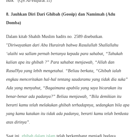
baik.
” (QS.Al-Hujurat:11)
8. Jauhkan Diri Dari Ghibah (Gossip) dan Namimah (Adu
Domba)
Dalam kitab Shahih Muslim hadits no. 2589 disebutkan.
“
Diriwayatkan dari Abu Hurairah bahwa Rasulullah Shallallahu
‘alaihi wa sallam pernah bertanya kepada para sahabat, “Tahukah
kalian apa itu ghibah ?” Para sahabat menjawab, “Allah dan
RasulNya yang lebih mengetahui. “Beliau berkata, “Ghibah ialah
engkau menceritakan hal-hal tentang saudaramu yang tidak dia suka”
Ada yang menyahut, “Bagaimana apabila yang saya bicarakan itu
benar-benar ada padanya?” Beliau menjawab, “Bila demikian itu
berarti kamu telah melakukan ghibah terhadapnya, sedangkan bila apa
yang kamu katakan itu tidak ada padanya, berarti kamu telah berdusta
atas dirinya”.
Saat ini,
ghibah dalam islam
telah berkembang menjadi budaya