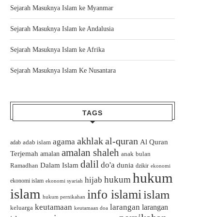
Sejarah Masuknya Islam ke Myanmar
Sejarah Masuknya Islam ke Andalusia
Sejarah Masuknya Islam ke Afrika
Sejarah Masuknya Islam Ke Nusantara
TAGS
akhlak
al-quran
agama
Al Quran
adab islam
adab
amalan shaleh
Terjemah
amalan
bulan
anak
dalil
do'a
Dalam Islam
dunia
Ramadhan
dzikir
ekonomi
hukum
hukum
hijab
ekonomi islam
ekonomi syariah
islam
info islami
islam
hukum pernikahan
keutamaan
larangan
larangan
keluarga
keutamaan doa