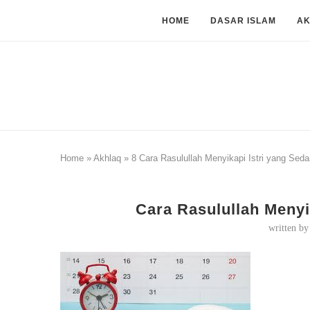
HOME
DASAR ISLAM
A
Home
»
Akhlaq
»
8 Cara Rasulullah Menyikapi Istri yang Sed
Cara Rasulullah Menyi
written b