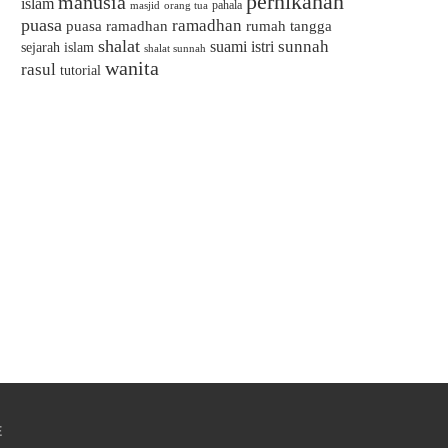
pernikahan
manusia
islam
pahala
masjid
orang tua
puasa
ramadhan
puasa ramadhan
rumah tangga
shalat
sunnah
suami istri
sejarah islam
shalat sunnah
wanita
rasul
tutorial
E