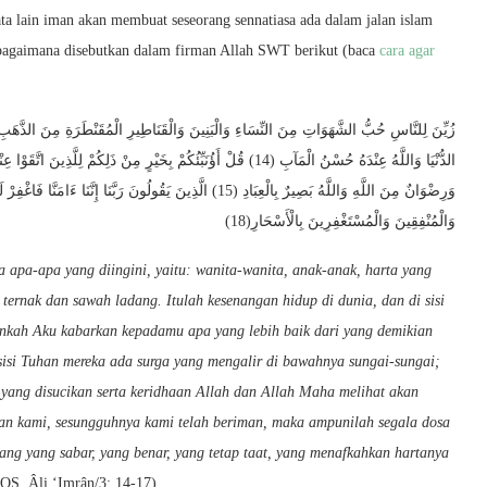
ata lain iman akan membuat seseorang sennatiasa ada dalam jalan islam
Sebagaimana disebutkan dalam firman Allah SWT berikut (baca
cara agar
زُيِّنَ لِلنَّاسِ حُبُّ الشَّهَوَاتِ مِنَ النِّسَاءِ وَالْبَنِينَ وَالْقَنَاطِيرِ الْمُقَنْطَرَةِ مِنَ الذَّهَبِ وَ
الدُّنْيَا وَاللَّهُ عِنْدَهُ حُسْنُ الْمَآبِ (14) قُلْ أَؤُنَبِّئُكُمْ بِخَيْرٍ مِنْ ذَ
وَرِضْوَانٌ مِنَ اللَّهِ وَاللَّهُ بَصِيرٌ بِالْعِبَادِ (15) الَّذِينَ يَقُولُونَ رَبَّنَا إِنَّنَا ءَامَنَّا فَاغْفِرْ لَنَا ذُنُوبَنَا وَقِنَا عَذَابَ النَّارِ (16)
وَالْمُنْفِقِينَ وَالْمُسْتَغْفِرِينَ بِالْأَسْحَارِ(18)
apa-apa yang diingini, yaitu: wanita-wanita, anak-anak, harta yang
 ternak dan sawah ladang. Itulah kesenangan hidup di dunia, dan di sisi
ginkah Aku kabarkan kepadamu apa yang lebih baik dari yang demikian
sisi Tuhan mereka ada surga yang mengalir di bawahnya sungai-sungai;
ri yang disucikan serta keridhaan Allah dan Allah Maha melihat akan
n kami, sesungguhnya kami telah beriman, maka ampunilah segala dosa
rang yang sabar, yang benar, yang tetap taat, yang menafkahkan hartanya
(QS. Âli ‘Imrân/3: 14-17).