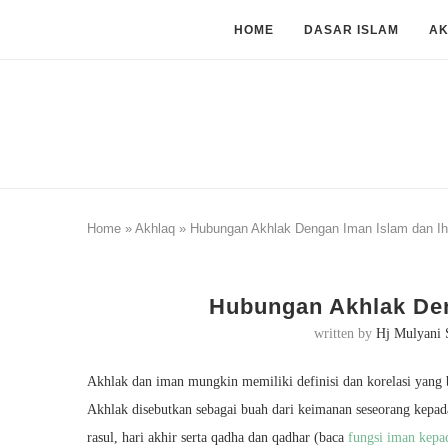
HOME
DASAR ISLAM
A
Home
»
Akhlaq
»
Hubungan Akhlak Dengan Iman Islam dan I
Hubungan Akhlak Den
written by
Hj Mulyani 
Akhlak dan iman mungkin memiliki definisi dan korelasi yang 
Akhlak disebutkan sebagai buah dari keimanan seseorang kepa
rasul, hari akhir serta qadha dan qadhar (baca
fungsi iman kepad