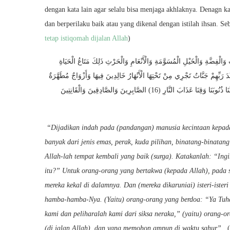
dengan kata lain agar selalu bisa menjaga akhlaknya. Denagn k
dan berperilaku baik atau yang dikenal dengan istilah ihsan. 
tetap istiqomah dijalan Allah
)
الْفِضَّةِ وَالْخَيْلِ الْمُسَوَّمَةِ وَالْأَنْعَامِ وَالْحَرْثِ ذَلِكَ مَتَاعُ الْحَيَاةِ
لِكُمْ لِلَّذِينَ اتَّقَوْا عِنْدَ رَبِّهِمْ جَنَّاتٌ تَجْرِي مِنْ تَحْتِهَا الْأَنْهَارُ خَالِدِينَ فِيهَا وَأَزْوَاجٌ مُطَهَّرَةٌ
الصَّابِرِينَ وَالصَّادِقِينَ وَالْقَانِتِينَ
“
Dijadikan indah pada (pandangan) manusia kecintaan kepada 
banyak dari jenis emas, perak, kuda pilihan, binatang-binatang
Allah-lah tempat kembali yang baik (surga). Katakanlah: “In
itu?” Untuk orang-orang yang bertakwa (kepada Allah), pada 
mereka kekal di dalamnya. Dan (mereka dikaruniai) isteri-iste
hamba-hamba-Nya. (Yaitu) orang-orang yang berdoa: “Ya Tuha
kami dan peliharalah kami dari siksa neraka,” (yaitu) orang-o
(di jalan Allah), dan yang memohon ampun di waktu sahur
”.