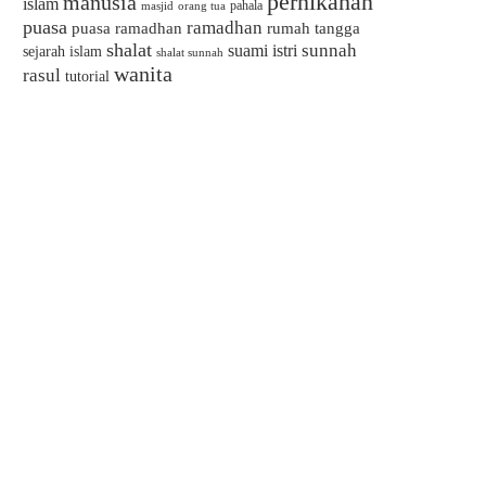
pernikahan
manusia
islam
pahala
masjid
orang tua
puasa
ramadhan
puasa ramadhan
rumah tangga
shalat
sunnah
suami istri
sejarah islam
shalat sunnah
wanita
rasul
tutorial