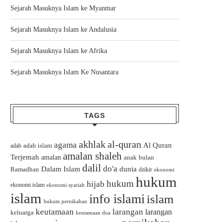
Sejarah Masuknya Islam ke Myanmar
Sejarah Masuknya Islam ke Andalusia
Sejarah Masuknya Islam ke Afrika
Sejarah Masuknya Islam Ke Nusantara
TAGS
akhlak
al-quran
agama
Al Quran
adab islam
adab
amalan shaleh
Terjemah
amalan
bulan
anak
dalil
do'a
Dalam Islam
dunia
Ramadhan
dzikir
ekonomi
hukum
hukum
hijab
ekonomi islam
ekonomi syariah
islam
info islami
islam
hukum pernikahan
keutamaan
larangan
larangan
keluarga
keutamaan doa