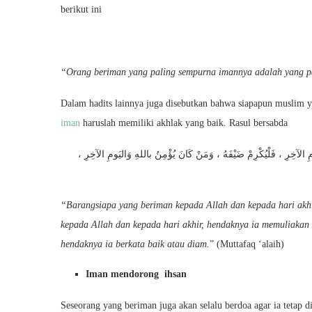
berikut ini
“Orang beriman yang paling sempurna imannya adalah yang pa
Dalam hadits lainnya juga disebutkan bahwa siapapun muslim
iman
haruslah memiliki akhlak yang baik. Rasul bersabda
ومِ الآخِرِ ، فَلْيُكْرِمْ ضَيْفَهُ ، وَمَنْ كَانَ يُؤْمِنُ باللهِ وَاليَومِ الآخِرِ
“Barangsiapa yang beriman kepada Allah dan kepada hari akhir
kepada Allah dan kepada hari akhir, hendaknya ia memuliakan
hendaknya ia berkata baik atau diam.
” (Muttafaq ‘alaih)
Iman mendorong ihsan
Seseorang yang beriman juga akan selalu berdoa agar ia tetap di