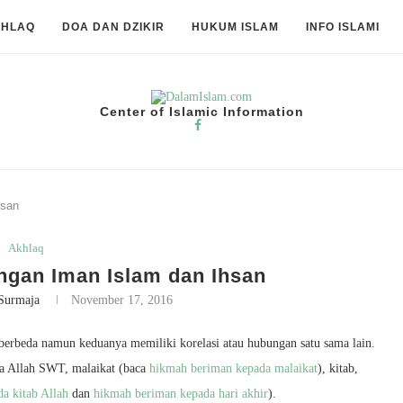
KHLAQ
DOA DAN DZIKIR
HUKUM ISLAM
INFO ISLAMI
Center of Islamic Information
hsan
Akhlaq
gan Iman Islam dan Ihsan
Surmaja
November 17, 2016
berbeda namun keduanya memiliki korelasi atau hubungan satu sama lain.
da Allah SWT, malaikat (baca
hikmah beriman kepada malaikat
), kitab,
a kitab Allah
dan
hikmah beriman kepada hari akhir
).