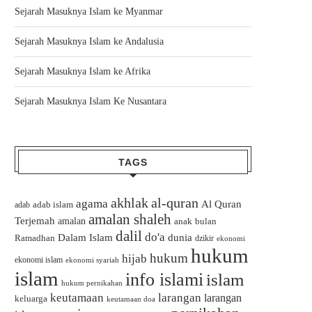
Sejarah Masuknya Islam ke Myanmar
Sejarah Masuknya Islam ke Andalusia
Sejarah Masuknya Islam ke Afrika
Sejarah Masuknya Islam Ke Nusantara
TAGS
akhlak
al-quran
agama
Al Quran
adab islam
adab
amalan shaleh
Terjemah
amalan
bulan
anak
dalil
do'a
Dalam Islam
dunia
Ramadhan
dzikir
ekonomi
hukum
hukum
hijab
ekonomi islam
ekonomi syariah
islam
info islami
islam
hukum pernikahan
keutamaan
larangan
larangan
keluarga
keutamaan doa