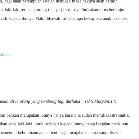
, bagi anak perempuan setelah menikah maka haknya akan beralih
 laki-laki terhadap orang tuanya (khususnya ibu) akan terus berlanjut
gabdi kepada ibunya. Nah, dibawah ini beberapa kewajiban anak laki-laki
enikah
bukanlah ia orang yang sombong lagi durhaka”. (Q.S Maryam:14)
an bahkan melupakan ibunya hanya karena ia sudah memiliki istri cantik.
ban anak laki-laki untuk berbakti kepada ibunya tetap berjalan meskipun
 memenuhi kebutuhannya dan tentu saja menjalankan apa yang disuruh