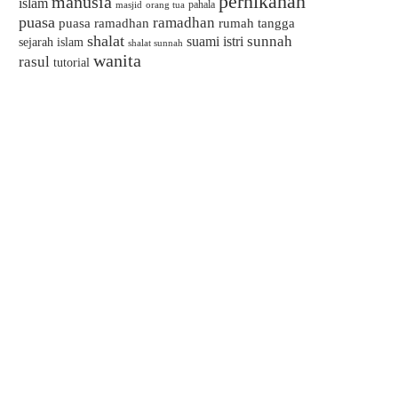
pernikahan
manusia
islam
pahala
masjid
orang tua
puasa
ramadhan
puasa ramadhan
rumah tangga
shalat
sunnah
suami istri
sejarah islam
shalat sunnah
wanita
rasul
tutorial