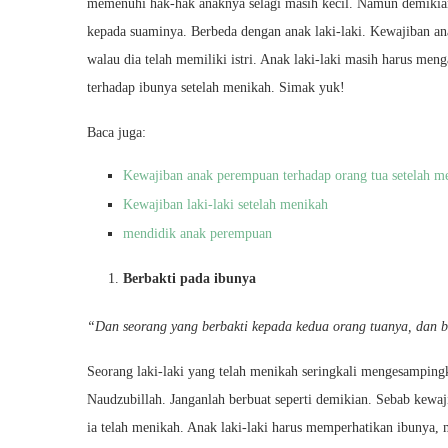
memenuhi hak-hak anaknya selagi masih kecil. Namun demikian
kepada suaminya. Berbeda dengan anak laki-laki. Kewajiban anak
walau dia telah memiliki istri. Anak laki-laki masih harus men
terhadap ibunya setelah menikah. Simak yuk!
Baca juga:
Kewajiban anak perempuan terhadap orang tua setelah m
Kewajiban laki-laki setelah menikah
mendidik anak perempuan
Berbakti pada ibunya
“Dan seorang yang berbakti kepada kedua orang tuanya, dan 
Seorang laki-laki yang telah menikah seringkali mengesampingk
Naudzubillah. Janganlah berbuat seperti demikian. Sebab kewaji
ia telah menikah. Anak laki-laki harus memperhatikan ibunya,