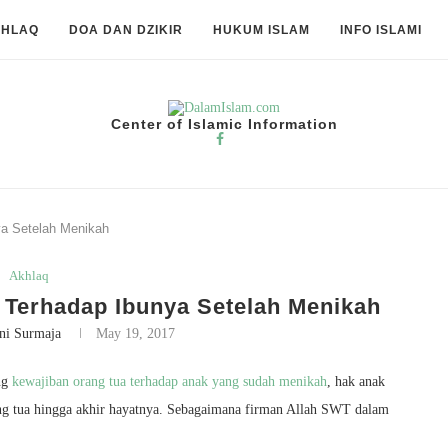
KHLAQ
DOA DAN DZIKIR
HUKUM ISLAM
INFO ISLAMI
Center of Islamic Information
ya Setelah Menikah
Akhlaq
 Terhadap Ibunya Setelah Menikah
ni Surmaja
May 19, 2017
ang
kewajiban orang tua terhadap anak yang sudah menikah
, hak anak
ang tua hingga akhir hayatnya. Sebagaimana firman Allah SWT dalam