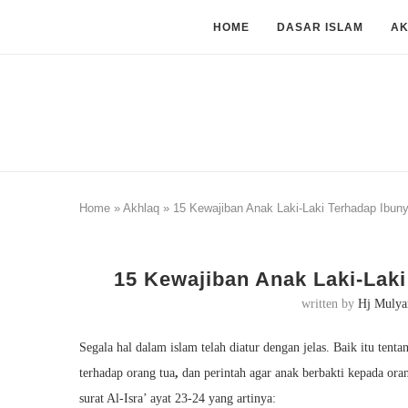
HOME
DASAR ISLAM
A
Home
»
Akhlaq
»
15 Kewajiban Anak Laki-Laki Terhadap Ibun
15 Kewajiban Anak Laki-Laki
written by
Hj Mulya
Segala hal dalam islam telah diatur dengan jelas. Baik itu tent
terhadap orang tua
,
dan perintah agar anak berbakti kepada or
surat Al-Isra’ ayat 23-24 yang artinya: