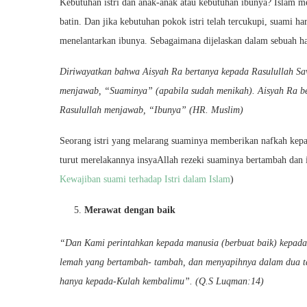
Kebutuhan istri dan anak-anak atau kebutuhan ibunya? Islam m
batin. Dan jika kebutuhan pokok istri telah tercukupi, suami 
menelantarkan ibunya. Sebagaimana dijelaskan dalam sebuah ha
Diriwayatkan bahwa Aisyah Ra bertanya kepada Rasulullah Sa
menjawab, “Suaminya” (apabila sudah menikah). Aisyah Ra ber
Rasulullah menjawab, “Ibunya” (HR. Muslim)
Seorang istri yang melarang suaminya memberikan nafkah kepad
turut merelakannya insyaAllah rezeki suaminya bertambah dan 
Kewajiban suami terhadap Istri dalam Islam
)
Merawat dengan baik
“Dan Kami perintahkan kepada manusia (berbuat baik) kepad
lemah yang bertambah- tambah, dan menyapihnya dalam dua t
hanya kepada-Kulah kembalimu”. (Q.S Luqman:14)