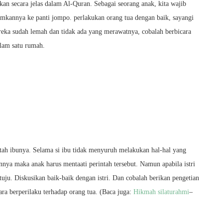
skan secara jelas dalam Al-Quran. Sebagai seorang anak, kita wajib
imkannya ke panti jompo. perlakukan orang tua dengan baik, sayangi
reka sudah lemah dan tidak ada yang merawatnya, cobalah berbicara
alam satu rumah.
tah ibunya. Selama si ibu tidak menyuruh melakukan hal-hal yang
ainnya maka anak harus mentaati perintah tersebut. Namun apabila istri
tuju. Diskusikan baik-baik dengan istri. Dan cobalah berikan pengetian
cara berperilaku terhadap orang tua. (Baca juga:
Hikmah silaturahmi
–