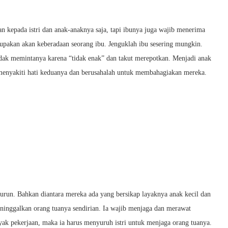
kan kepada istri dan anak-anaknya saja, tapi ibunya juga wajib menerima
lupakan akan keberadaan seorang ibu. Jenguklah ibu sesering mungkin.
dak memintanya karena “tidak enak” dan takut merepotkan. Menjadi anak
gan menyakiti hati keduanya dan berusahalah untuk membahagiakan mereka.
run. Bahkan diantara mereka ada yang bersikap layaknya anak kecil dan
 meninggalkan orang tuanya sendirian. Ia wajib menjaga dan merawat
nyak pekerjaan, maka ia harus menyuruh istri untuk menjaga orang tuanya.