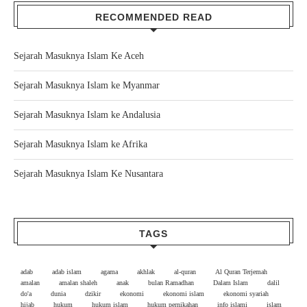
RECOMMENDED READ
Sejarah Masuknya Islam Ke Aceh
Sejarah Masuknya Islam ke Myanmar
Sejarah Masuknya Islam ke Andalusia
Sejarah Masuknya Islam ke Afrika
Sejarah Masuknya Islam Ke Nusantara
TAGS
adab
adab islam
agama
akhlak
al-quran
Al Quran Terjemah
amalan
amalan shaleh
anak
bulan Ramadhan
Dalam Islam
dalil
do'a
dunia
dzikir
ekonomi
ekonomi islam
ekonomi syariah
hijab
hukum
hukum islam
hukum pernikahan
info islami
islam