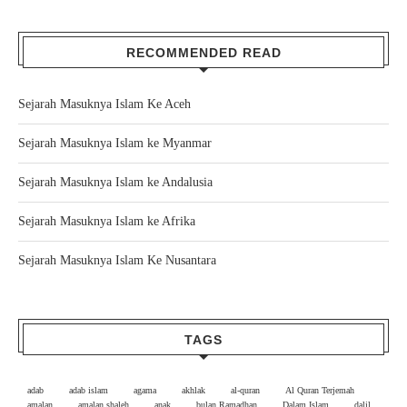
RECOMMENDED READ
Sejarah Masuknya Islam Ke Aceh
Sejarah Masuknya Islam ke Myanmar
Sejarah Masuknya Islam ke Andalusia
Sejarah Masuknya Islam ke Afrika
Sejarah Masuknya Islam Ke Nusantara
TAGS
adab
adab islam
agama
akhlak
al-quran
Al Quran Terjemah
amalan
amalan shaleh
anak
bulan Ramadhan
Dalam Islam
dalil