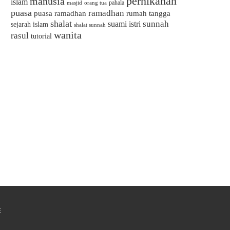
pernikahan
manusia
islam
pahala
masjid
orang tua
puasa
ramadhan
puasa ramadhan
rumah tangga
shalat
sunnah
suami istri
sejarah islam
shalat sunnah
wanita
rasul
tutorial
E