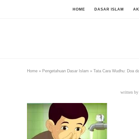
HOME
DASAR ISLAM
A
Home
»
Pengetahuan Dasar Islam
»
Tata Cara Wudhu: Doa d
written b