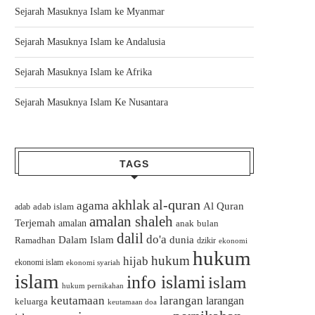
Sejarah Masuknya Islam ke Myanmar
Sejarah Masuknya Islam ke Andalusia
Sejarah Masuknya Islam ke Afrika
Sejarah Masuknya Islam Ke Nusantara
TAGS
akhlak
al-quran
agama
Al Quran
adab islam
adab
amalan shaleh
Terjemah
amalan
bulan
anak
dalil
do'a
Dalam Islam
dunia
Ramadhan
dzikir
ekonomi
hukum
hukum
hijab
ekonomi islam
ekonomi syariah
islam
info islami
islam
hukum pernikahan
keutamaan
larangan
larangan
keluarga
keutamaan doa