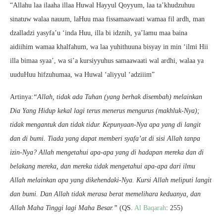
“Allahu laa ilaaha illaa Huwal Hayyul Qoyyum, laa ta’khudzuhuu
sinatuw walaa nauum, laHuu maa fissamaawaati wamaa fil ardh, man
dzalladzi yasyfa’u ‘inda Huu, illa bi idznih, ya’lamu maa baina
aidiihim wamaa khalfahum, wa laa yuhithuuna bisyay in min ‘ilmi Hii
illa bimaa syaa’, wa si’a kursiyyuhus samaawaati wal ardhi, walaa ya
uuduHuu hifzuhumaa, wa Huwal ‘aliyyul ‘adziiim”
Artinya:
“Allah, tidak ada Tuhan (yang berhak disembah) melainkan
Dia Yang Hidup kekal lagi terus menerus mengurus (makhluk-Nya);
tidak mengantuk dan tidak tidur. Kepunyaan-Nya apa yang di langit
dan di bumi. Tiada yang dapat memberi syafa’at di sisi Allah tanpa
izin-Nya? Allah mengetahui apa-apa yang di hadapan mereka dan di
belakang mereka, dan mereka tidak mengetahui apa-apa dari ilmu
Allah melainkan apa yang dikehendaki-Nya. Kursi Allah meliputi langit
dan bumi. Dan Allah tidak merasa berat memelihara keduanya, dan
Allah Maha Tinggi lagi Maha Besar.”
(QS.
Al Baqarah
: 255)