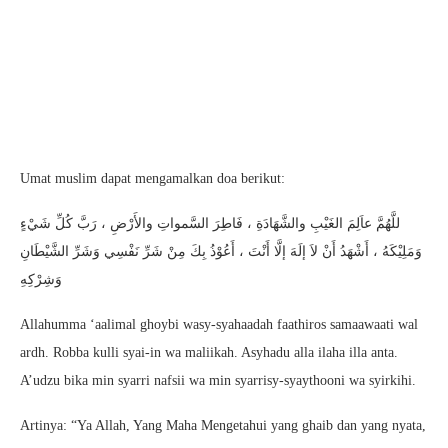
Umat muslim dapat mengamalkan doa berikut:
للَّهُمَّ عاَلِمَ الغَيْبِ والشَّهَادَةِ ، فَاطِرَ السَّمواتِ والأَرْضِ ، رَبَّ كُلِّ شَيْءٍ
وَمَلِيْكَهُ ، أَشْهَدُ أَنْ لاَ إلَهَ إلَّا أَنْتَ ، أَعُوْذُ بِكَ مِنْ شَرِّ نَفْسِي وَشَرِّ الشَّيْطَانِ
وَشِرْكِهِ
Allahumma ‘aalimal ghoybi wasy-syahaadah faathiros samaawaati wal
ardh. Robba kulli syai-in wa maliikah. Asyhadu alla ilaha illa anta.
A’udzu bika min syarri nafsii wa min syarrisy-syaythooni wa syirkihi.
Artinya: “Ya Allah, Yang Maha Mengetahui yang ghaib dan yang nyata,