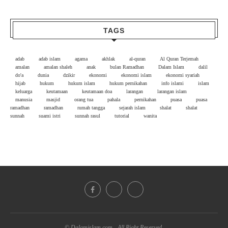
TAGS
adab
adab islam
agama
akhlak
al-quran
Al Quran Terjemah
amalan
amalan shaleh
anak
bulan Ramadhan
Dalam Islam
dalil
do'a
dunia
dzikir
ekonomi
ekonomi islam
ekonomi syariah
hijab
hukum
hukum islam
hukum pernikahan
info islami
islam
keluarga
keutamaan
keutamaan doa
larangan
larangan islam
manusia
masjid
orang tua
pahala
pernikahan
puasa
puasa
ramadhan
ramadhan
rumah tangga
sejarah islam
shalat
shalat
sunnah
suami istri
sunnah rasul
tutorial
wanita
© Dalamislam.com - All Right Reserved.