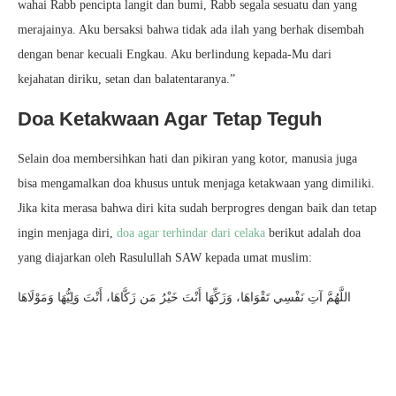
wahai Rabb pencipta langit dan bumi, Rabb segala sesuatu dan yang
merajainya. Aku bersaksi bahwa tidak ada ilah yang berhak disembah
dengan benar kecuali Engkau. Aku berlindung kepada-Mu dari
kejahatan diriku, setan dan balatentaranya.”
Doa Ketakwaan Agar Tetap Teguh
Selain doa membersihkan hati dan pikiran yang kotor, manusia juga
bisa mengamalkan doa khusus untuk menjaga ketakwaan yang dimiliki.
Jika kita merasa bahwa diri kita sudah berprogres dengan baik dan tetap
ingin menjaga diri,
doa agar terhindar dari celaka
berikut adalah doa
yang diajarkan oleh Rasulullah SAW kepada umat muslim:
اللَّهُمَّ آتِ نَفْسِي تَقْوَاهَا، وَزَكِّهَا أَنْتَ خَيْرُ مَن زَكَّاهَا، أَنْتَ وَلِيُّهَا وَمَوْلَاهَا