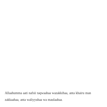
Allaahumma aati nafsii taqwaahaa wazakkihaa, anta khairu man
zakkaahaa, anta waliyyuhaa wa maulaahaa.