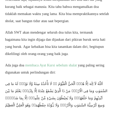
kurang baik sebagai manusia. Kita tahu bahwa mengamalkan doa
tidaklah memakan waktu yang lama. Kita bisa mempraktikannya setelah
sholat, saat bangun tidur atau saat bepergian.
Allah SWT akan mendengar seluruh doa tulus kita, termasuk
bagaimana kita ingin dijaga dan dijaukan dari pikiran buruk serta hati
yang buruk. Agar kebaikan bisa kita tanamkan dalam diri, begitupun
dikelilingi oleh orang-orang yang baik juga.
Ada juga doa
membaca Ayat Kursi sebelum shalat
yang paling sering
digunakan untuk perlindungan diri:
اَللّٰهُ لَآ اِلٰهَ اِلَّا هُوَۚ اَلْحَيُّ الْقَيُّوْمُ ەۚ لَا تَأْخُذُهٗ سِنَةٌ وَّلَا نَوْمٌۗ لَهٗ مَا فِى
السَّمٰوٰتِ وَمَا فِى الْاَرْضِۗ مَنْ ذَا الَّذِيْ يَشْفَعُ عِنْدَهٗٓ اِلَّا بِاِذْنِهٖۗ يَعْلَمُ مَا بَيْنَ
اَيْدِيْهِمْ وَمَا خَلْفَهُمْۚ وَلَا يُحِيْطُوْنَ بِشَيْءٍ مِّنْ عِلْمِهٖٓ اِلَّا بِمَا شَاۤءَۚ
وَسِعَ كُرْسِيُّهُ السَّمٰوٰتِ وَالْاَرْضَۚ وَلَا يَـُٔوْدُهٗ حِفْظُهُمَاۚ وَهُوَ الْعَلِيُّ الْعَظِيْمُ