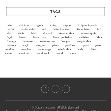
TAGS
adab
adab islam
agama
akhlak
al-quran
Al Quran Terjemah
amalan
amalan shaleh
anak
bulan Ramadhan
Dalam Islam
dalil
do'a
dunia
dzikir
ekonomi
ekonomi islam
ekonomi syariah
hijab
hukum
hukum islam
hukum pernikahan
info islami
islam
keluarga
keutamaan
keutamaan doa
larangan
larangan islam
manusia
masjid
orang tua
pahala
pernikahan
puasa
puasa
ramadhan
ramadhan
rumah tangga
sejarah islam
shalat
shalat
sunnah
suami istri
sunnah rasul
tutorial
wanita
© Dalamislam.com - All Right Reserved.