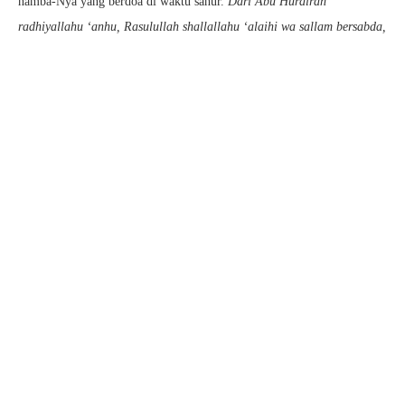
hamba-Nya yang berdoa di waktu sahur.
Dari Abu Hurairah
radhiyallahu ‘anhu, Rasulullah shallallahu ‘alaihi wa sallam bersabda,