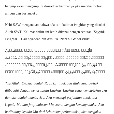
berjanji akan mengampuni dosa-dosa hambanya jika mereka mohon
ampun dan bertaubat .
Nabi SAW mengatakan bahwa ada satu kalimat istighfar yang disukai
Allah SWT. Kalimat dzikir ini lebih dikenal dengan sebutan ‘Sayyidul
Istighfar’. Dari Syaddad bin Aus RA. Nabi SAW bersabda:
اللّٰهُمّٙ اٙنْتٙ رٙبِّيْ لٙااِلٙهٙ اٙلّٙا اٙنْتٙ خٙلٙقْتٙنِيْ
وٙاٙنٙاعٙبْدُكٙ وٙاٙنٙا عٙلٙى عٙهْدِكٙ وٙوٙعْدِكٙ مٙاسْطٙعْتُ
اٙعُوْذُبِكٙ مِنْ شٙرِّمٙا صٙنٙعْتُ، اٙبُوْءُلٙكٙ بِنِعْمٙتِكٙ عٙلٙيّٙ،
وٙاٙبُوْءُ بِذٙنْبِيْ فٙاغْفِرْلِيْ فٙاِنّٙهُ لٙايٙغْفِرُالذُّنُوْبٙ اِلّٙا اٙنْتٙ
“Ya Allah, Engkau adalah Rabb ku, tidak ada illah yang berhak
diibadahi dengan benar selain Engkau. Engkau yang menciptakan aku
dan aku adalah hamba-Mu. Aku menetapi perjanjian untuk taat
kepada-Mu dan janji balasan-Mu sesuai dengan kemampuanku. Aku
berlindung kepada-Mu dari keburukan perbuatanku, aku mengakui