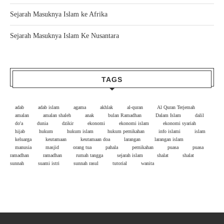
Sejarah Masuknya Islam ke Afrika
Sejarah Masuknya Islam Ke Nusantara
TAGS
adab
adab islam
agama
akhlak
al-quran
Al Quran Terjemah
amalan
amalan shaleh
anak
bulan Ramadhan
Dalam Islam
dalil
do'a
dunia
dzikir
ekonomi
ekonomi islam
ekonomi syariah
hijab
hukum
hukum islam
hukum pernikahan
info islami
islam
keluarga
keutamaan
keutamaan doa
larangan
larangan islam
manusia
masjid
orang tua
pahala
pernikahan
puasa
puasa
ramadhan
ramadhan
rumah tangga
sejarah islam
shalat
shalat
sunnah
suami istri
sunnah rasul
tutorial
wanita