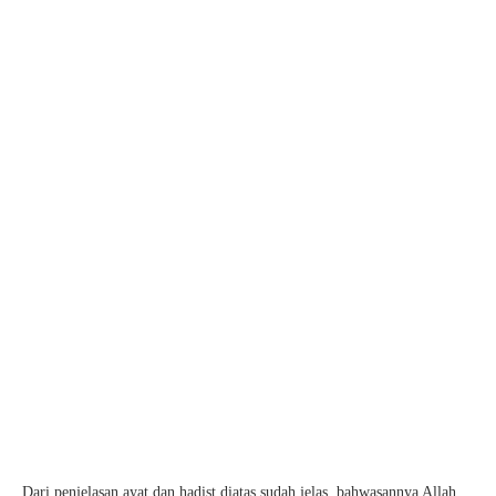
Dari penjelasan ayat dan hadist diatas sudah jelas, bahwasannya Allah