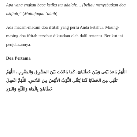
Apa yang engkau baca ketika itu adalah:… (beliau menyebutkan doa
istiftah)
” (
Muttafaqun ‘alaih
)
Ada macam-macam doa iftitah yang perlu Anda ketahui. Masing-
masing doa iftitah tersebut dikuatkan oleh dalil tertentu. Berikut ini
penjelasannya.
Doa Pertama
اللَّهُمَّ بَاعِدْ بَيْنِي وَبَيْنَ خَطَايَايَ، كَمَا بَاعَدْتَ بَيْنَ المَشْرِقِ وَالمَغْرِبِ، اللَّهُمَّ
نَقِّنِي مِنَ الخَطَايَا كَمَا يُنَقَّى الثَّوْبُ الأَبْيَضُ مِنَ الدَّنَسِ، اللَّهُمَّ اغْسِلْ
خَطَايَايَ بِالْمَاءِ وَالثَّلْجِ وَالبَرَدِ