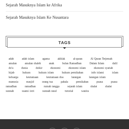
Sejarah Masuknya Islam ke Afrika
Sejarah Masuknya Islam Ke Nusantara
TAGS
adab
adab islam
agama
akhlak
al-quran
Al Quran Terjemah
amalan
amalan shaleh
anak
bulan Ramadhan
Dalam Islam
dalil
do'a
dunia
dzikir
ekonomi
ekonomi islam
ekonomi syariah
hijab
hukum
hukum islam
hukum pernikahan
info islami
islam
keluarga
keutamaan
keutamaan doa
larangan
larangan islam
manusia
masjid
orang tua
pahala
pernikahan
puasa
puasa
ramadhan
ramadhan
rumah tangga
sejarah islam
shalat
shalat
sunnah
suami istri
sunnah rasul
tutorial
wanita