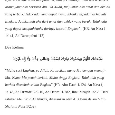
orang yang aku berserah diri. Ya Allah, tunjukilah aku amal dan akhlak
yang terbaik. Tidak ada yang dapat menujukkanku kepadanya kecuali
Engkau. Jauhkanlah aku dari amal dan akhlak yang buruk. Tidak ada
yang dapat menjauhkanku darinya kecuali Engkau”.
(HR. An Nasa-i
1/141, Ad Daruquthni 112)
Doa Kelima
سُبْحَانَكَ اللَّهُمَّ وَبِحَمْدِكَ تَبَارَكَ اسْمُكَ وَتَعَالَى جَدُّكَ وَلَا إِلَهَ غَيْرُكَ
“
Maha suci Engkau, ya Allah. Ku sucikan nama-Mu dengan memuji-
Mu. Nama-Mu penuh berkah. Maha tinggi Engkau. Tidak ilah yang
berhak disembah selain Engkau
” (HR. Abu Daud 1/124, An Nasa-i,
1/143, At Tirmidzi 2/9-10, Ad Darimi 1/282, Ibnu Maajah 1/268. Dari
sahabat Abu Sa’id Al Khudri, dihasankan oleh Al Albani dalam
Sifatu
Shalatin Nabi
1/252)