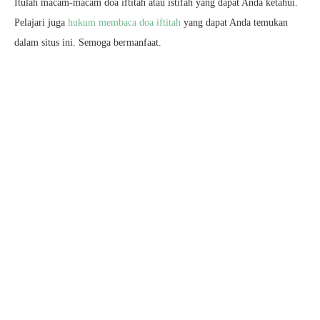
Itulah macam-macam doa iftitah atau istifah yang dapat Anda ketahui.
Pelajari juga
hukum membaca doa iftitah
yang dapat Anda temukan
dalam situs ini. Semoga bermanfaat.