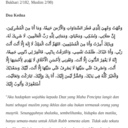
Bukhari 2/182, Muslim 2/98)
Doa Kedua
وَجَّهْتُ وَجْهِيَ لِلَّذِي فَطَرَ السَّمَاوَاتِ وَالْأَرْضَ حَنِيفًا، وَمَا أَنَا مِنَ الْمُشْرِكِينَ،
إِنَّ صَلَاتِي، وَنُسُكِي، وَمَحْيَايَ، وَمَمَاتِي لِلَّهِ رَبِّ الْعَالَمِينَ، لَا شَرِيكَ لَهُ،
وَبِذَلِكَ أُمِرْتُ وَأَنَا مِنَ الْمُسْلِمِينَ، اللهُمَّ أَنْتَ الْمَلِكُ لَا إِلَهَ إِلَّا أَنْتَ أَنْتَ
رَبِّي، وَأَنَا عَبْدُكَ، ظَلَمْتُ نَفْسِي، وَاعْتَرَفْتُ بِذَنْبِي، فَاغْفِرْ لِي ذُنُوبِي جَمِيعًا،
إِنَّهُ لَا يَغْفِرُ الذُّنُوبَ إِلَّا أَنْتَ، وَاهْدِنِي لِأَحْسَنِ الْأَخْلَاقِ لَا يَهْدِي لِأَحْسَنِهَا إِلَّا
أَنْتَ، وَاصْرِفْ عَنِّي سَيِّئَهَا لَا يَصْرِفُ عَنِّي سَيِّئَهَا إِلَّا أَنْتَ، لَبَّيْكَ وَسَعْدَيْكَ
وَالْخَيْرُ كُلُّهُ فِي يَدَيْكَ، وَالشَّرُّ لَيْسَ إِلَيْكَ، أَنَا بِكَ وَإِلَيْكَ، تَبَارَكْتَ وَتَعَالَيْتَ،
أَسْتَغْفِرُكَ وَأَتُوبُ إِلَيْكَ
“
Aku hadapkan wajahku kepada Dzat yang Maha Pencipta langit dan
bumi sebagai muslim yang ikhlas dan aku bukan termasuk orang yang
musyrik. Sesungguhnya shalatku, sembelihanku, hidupku dan matiku,
hanya semata-mata untuk Allah Rabb semesta alam. Tidak ada sekutu