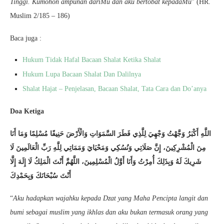
Tinggi. Kumohon ampunan dariMu dan aku bertobat kepadaMu
” (HR.
Muslim 2/185 – 186)
Baca juga :
Hukum Tidak Hafal Bacaan Shalat Ketika Shalat
Hukum Lupa Bacaan Shalat Dan Dalilnya
Shalat Hajat – Penjelasan, Bacaan Shalat, Tata Cara dan Do’anya
Doa Ketiga
اللَّهِ أَكْبَرُ وَجَّهْتُ وَجْهِيَ لِلَّذِي فَطَرَ السَّمَوَاتِ وَالْأَرْضَ حَنِيفًا مُسْلِمًا وَمَا أَنَا
مِنَ الْمُشْرِكِينَ، إِنَّ صَلَاتِي وَنُسُكِي وَمَحْيَايَ وَمَمَاتِي لِلَّهِ رَبِّ الْعَالَمِينَ لَا
شَرِيكَ لَهُ وَبِذَلِكَ أُمِرْتُ وَأَنَا أَوَّلُ الْمُسْلِمِينَ، اللَّهُمَّ أَنْتَ الْمَلِكُ لَا إِلَهَ إِلَّا
أَنْتَ سُبْحَانَكَ وَبِحَمْدِكَ
“
Aku hadapkan wajahku kepada Dzat yang Maha Pencipta langit dan
bumi sebagai muslim yang ikhlas dan aku bukan termasuk orang yang