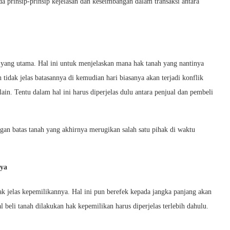
da prinsip-prinsip kejelasan dan keseimbangan dalam transaksi antara
 yang utama. Hal ini untuk menjelaskan mana hak tanah yang nantinya
 tidak jelas batasannya di kemudian hari biasanya akan terjadi konflik
lain. Tentu dalam hal ini harus diperjelas dulu antara penjual dan pembeli
ngan batas tanah yang akhirnya merugikan salah satu pihak di waktu
nya
k jelas kepemilikannya. Hal ini pun berefek kepada jangka panjang akan
 beli tanah dilakukan hak kepemilikan harus diperjelas terlebih dahulu.