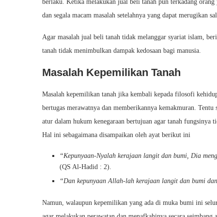
berlaku. Ketika melakukan jual beli tanah pun terkadang orang
dan segala macam masalah setelahnya yang dapat merugikan sal
Agar masalah jual beli tanah tidak melanggar syariat islam, ber
tanah tidak menimbulkan dampak kedosaan bagi manusia.
Masalah Kepemilikan Tanah
Masalah kepemilikan tanah jika kembali kepada filosofi kehid
bertugas merawatnya dan memberikannya kemakmuran. Tentu saj
atur dalam hukum kenegaraan bertujuan agar tanah fungsinya ti
Hal ini sebagaimana disampaikan oleh ayat berikut ini
“Kepunyaan-Nyalah kerajaan langit dan bumi, Dia meng
(QS Al-Hadid : 2).
“Dan kepunyaan Allah-lah kerajaan langit dan bumi dan
Namun, walaupun kepemilikan yang ada di muka bumi ini selur
agar melakukan perawatan dan menafkahinya secara seimbang a