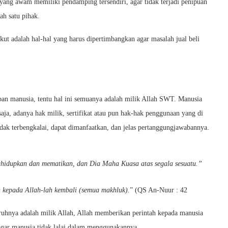
 yang awam memiliki pendamping tersendiri, agar tidak terjadi penipuan
ah satu pihak.
ikut adalah hal-hal yang harus dipertimbangkan agar masalah jual beli
upan manusia, tentu hal ini semuanya adalah milik Allah SWT. Manusia
a, adanya hak milik, sertifikat atau pun hak-hak penggunaan yang di
dak terbengkalai, dapat dimanfaatkan, dan jelas pertanggungjawabannya.
hidupkan dan mematikan, dan Dia Maha Kuasa atas segala sesuatu.”
 kepada Allah-lah kembali (semua makhluk).
” (QS An-Nuur : 42
uhnya adalah milik Allah, Allah memberikan perintah kepada manusia
gar manusia tidak lalai dalam menggunakannya.