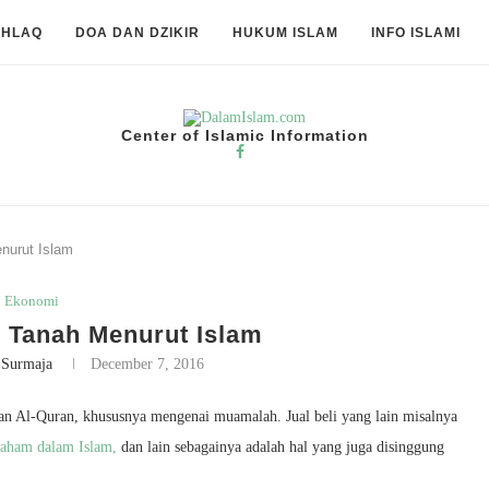
KHLAQ
DOA DAN DZIKIR
HUKUM ISLAM
INFO ISLAMI
Center of Islamic Information
nurut Islam
Ekonomi
 Tanah Menurut Islam
 Surmaja
December 7, 2016
an Al-Quran, khususnya mengenai muamalah. Jual beli yang lain misalnya
ham dalam Islam,
dan lain sebagainya adalah hal yang juga disinggung