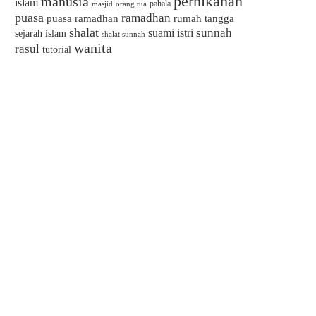
pernikahan
manusia
islam
pahala
masjid
orang tua
puasa
ramadhan
puasa ramadhan
rumah tangga
shalat
sunnah
suami istri
sejarah islam
shalat sunnah
wanita
rasul
tutorial