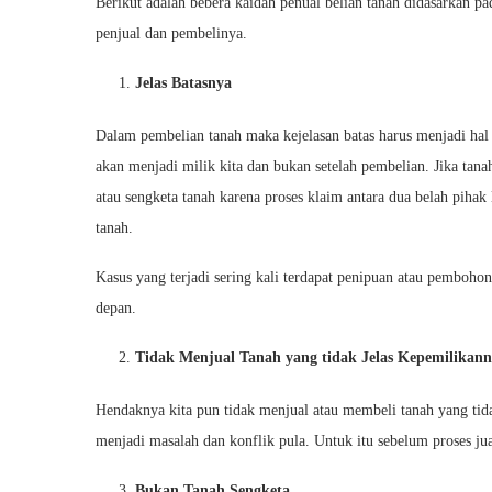
Berikut adalah bebera kaidah penual belian tanah didasarkan pa
penjual dan pembelinya.
Jelas Batasnya
Dalam pembelian tanah maka kejelasan batas harus menjadi hal
akan menjadi milik kita dan bukan setelah pembelian. Jika tanah
atau sengketa tanah karena proses klaim antara dua belah pihak 
tanah.
Kasus yang terjadi sering kali terdapat penipuan atau pemboho
depan.
Tidak Menjual Tanah yang tidak Jelas Kepemilikan
Hendaknya kita pun tidak menjual atau membeli tanah yang tida
menjadi masalah dan konflik pula. Untuk itu sebelum proses jual
Bukan Tanah Sengketa