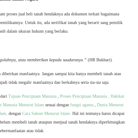
am proses jual beli tanah hendaknya ada dokumen terkait bagaimana
kepemilikannya. Untuk itu, ada sertifikat tanah yang berarti sang pemilik
masih dalam ukuran hukum yang berlaku.
ngolahnya, atau memberikan kepada saudaranya.”
(HR Bukhari).
an dibeirkan manfaatnya. Jangan sampai kita hanya membeli tanah atau
adi tidak megalir manfaatnya dan berkahnya serta sia-sia saja.
 dari
Tujuan Penciptaan Manusia
,
Proses Penciptaan Manusia ,
Hakikat
t Manusia Menurut Islam
sesuai dengan
fungsi agama
,
Dunia Menurut
slam,
dengan
Cara Sukses Menurut Islam.
Hal ini tentunya harus dicapai
sebelum membeli tanah ataupun menjual tanah hendaknya diperhitungkan
ebermanfaatan atau tidak.