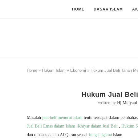
HOME
DASAR ISLAM
A
Home
»
Hukum Islam
»
Ekonomi
»
Hukum Jual Beli Tanah Me
Hukum Jual Beli
written by
Hj Mulyani
Masalah
jual beli menurut islam
tentu terdapat dalam pembahas
Jual Beli Emas dalam Islam
,
Khiyar dalam Jual Beli
,
Hukum Sa
dan dibahas dalam Al Quran sesuai
fungsi agama
islam.