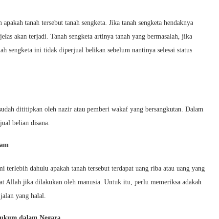
 apakah tanah tersebut tanah sengketa. Jika tanah sengketa hendaknya
jelas akan terjadi. Tanah sengketa artinya tanah yang bermasalah, jika
 sengketa ini tidak diperjual belikan sebelum nantinya selesai status
 sudah dititipkan oleh nazir atau pemberi wakaf yang bersangkutan. Dalam
ual belian disana.
ram
terlebih dahulu apakah tanah tersebut terdapat uang riba atau uang yang
at Allah jika dilakukan oleh manusia. Untuk itu, perlu memeriksa adakah
jalan yang halal.
Hukum dalam Negara