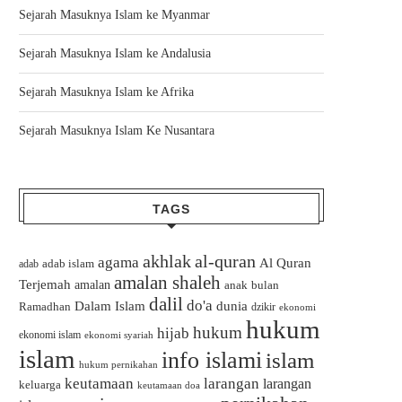
Sejarah Masuknya Islam ke Myanmar
Sejarah Masuknya Islam ke Andalusia
Sejarah Masuknya Islam ke Afrika
Sejarah Masuknya Islam Ke Nusantara
TAGS
akhlak
al-quran
agama
Al Quran
adab islam
adab
amalan shaleh
Terjemah
amalan
bulan
anak
dalil
do'a
Dalam Islam
dunia
Ramadhan
dzikir
ekonomi
hukum
hukum
hijab
ekonomi islam
ekonomi syariah
islam
info islami
islam
hukum pernikahan
keutamaan
larangan
larangan
keluarga
keutamaan doa