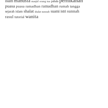
pernikahan
manusia
islam
pahala
masjid
orang tua
puasa
ramadhan
puasa ramadhan
rumah tangga
shalat
sunnah
suami istri
sejarah islam
shalat sunnah
wanita
rasul
tutorial