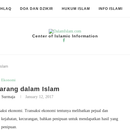
KHLAQ
DOA DAN DZIKIR
HUKUM ISLAM
INFO ISLAMI
Center of Islamic Information
Islam
Ekonomi
rlarang dalam Islam
i Surmaja
January 12, 2017
nsaksi ekonomi. Transaksi ekonomi tentunya melibatkan pejual dan
i kejahatan, kecurangan, bahkan penipuan untuk mendapatkan hasil yang
 penipuan.