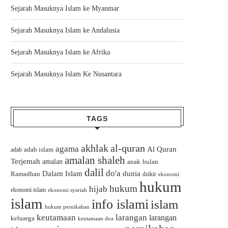
Sejarah Masuknya Islam ke Myanmar
Sejarah Masuknya Islam ke Andalusia
Sejarah Masuknya Islam ke Afrika
Sejarah Masuknya Islam Ke Nusantara
TAGS
akhlak
al-quran
agama
Al Quran
adab islam
adab
amalan shaleh
Terjemah
amalan
bulan
anak
dalil
do'a
Dalam Islam
dunia
Ramadhan
dzikir
ekonomi
hukum
hukum
hijab
ekonomi islam
ekonomi syariah
islam
info islami
islam
hukum pernikahan
keutamaan
larangan
larangan
keluarga
keutamaan doa