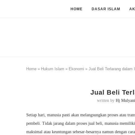
HOME
DASAR ISLAM
A
Home
»
Hukum Islam
»
Ekonomi
»
Jual Beli Terlarang dalam 
Jual Beli Te
written by
Hj Mulyan
Setiap hari, manusia pasti akan melangsungkan proses atau tra
pembeli. Tidak jarang dalam proses jual beli, manusia memilik
maksimal atau keuntungan sebesar-besarnya namun dengan cara