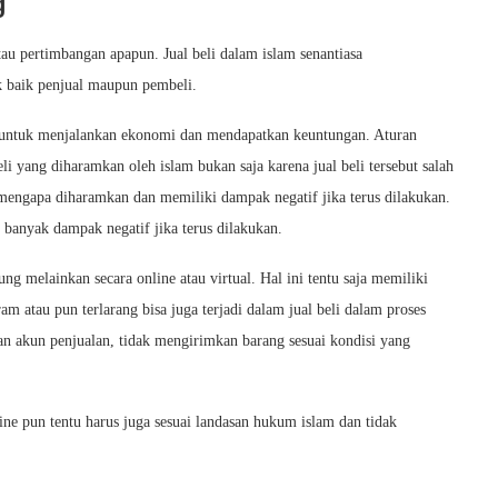
g
tau pertimbangan apapun. Jual beli dalam islam senantiasa
k baik penjual maupun pembeli.
a untuk menjalankan ekonomi dan mendapatkan keuntungan. Aturan
li yang diharamkan oleh islam bukan saja karena jual beli tersebut salah
n mengapa diharamkan dan memiliki dampak negatif jika terus dilakukan.
 banyak dampak negatif jika terus dilakukan.
ung melainkan secara online atau virtual. Hal ini tentu saja memiliki
am atau pun terlarang bisa juga terjadi dalam jual beli dalam proses
puan akun penjualan, tidak mengirimkan barang sesuai kondisi yang
ine pun tentu harus juga sesuai landasan hukum islam dan tidak