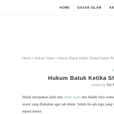
HOME
DASAR ISLAM
A
Home
»
Hukum Islam
»
Hukum Batuk Ketika Shalat Dalam Per
H
Hukum Batuk Ketika Sh
written by
Siti 
Shalat merupakan salah satu
rukun islam
dan ibadah lima waktu
syarat yang dilakukan agar sah shalat. Selain itu ada juga ya
seperti kentut.