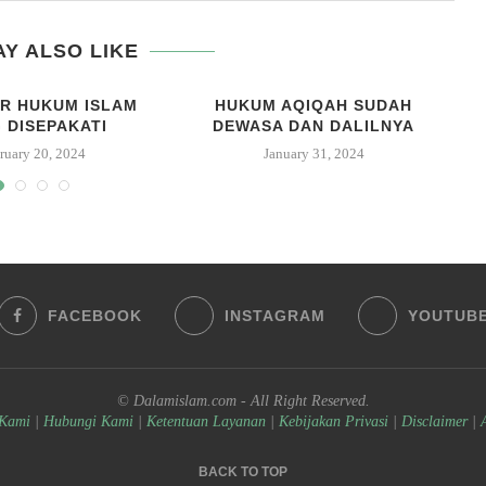
Y ALSO LIKE
R HUKUM ISLAM
HUKUM AQIQAH SUDAH
 DISEPAKATI
DEWASA DAN DALILNYA
ruary 20, 2024
January 31, 2024
FACEBOOK
INSTAGRAM
YOUTUB
© Dalamislam.com - All Right Reserved.
 Kami
|
Hubungi Kami
|
Ketentuan Layanan
|
Kebijakan Privasi
|
Disclaimer
|
BACK TO TOP