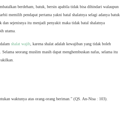
batalkan berdeham, batuk, bersin apabila tidak bisa dihindari walaupun
arbii memilih pendapat pertama yakni batal shalatnya selagi adanya batuk
k dan sejenisnya itu menjadi penyakit maka tidak batal shalatnya
bih utama.
k dalam
shalat wajib
, karena shalat adalah kewajiban yang tidak boleh
n. Selama seorang muslim masih dapat menghembuskan nafas, selama itu
wakilkan.
entukan waktunya atas orang-orang beriman.” (QS. An-Nisa : 103).