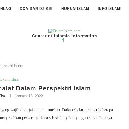
KHLAQ
DOA DAN DZIKIR
HUKUM ISLAM
INFO ISLAMI
Center of Islamic Information
spektif Islam
ukum Islam
alat Dalam Perspektif Islam
Eha
January 13, 2022
 yang wajib dikerjakan umat muslim. Dalam shalat terdapat beberapa
ng menyebabkan perkara-perkara sah shalat yakni yang membatalkannya