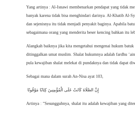
Yang artinya : Al-Isnawi membenarkan pendapat yang tidak mem
banyak karena tidak bisa menghindari darinya. Al-Khatib Al-Sy
dan sejenisnya itu tidak menjadi penyakit baginya. Apabila batu
sebagaimana orang yang menderita beser kencing bahkan itu le
Alangkah baiknya jika kita mengetahui mengenai hukum batu
ditinggalkan umat muslim. Shalat hukumnya adalah fardhu ‘ai
pula kewajiban shalat melekat di pundaknya dan tidak dapat di
Sebagai mana dalam surah An-Nisa ayat 103,
إِنَّ الصَّلَاةَ كَانَتْ عَلَى الْمُؤْمِنِينَ كِتَابًا مَوْقُوتًا
Artinya : “Sesungguhnya, shalat itu adalah kewajiban yang dit