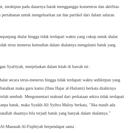
at, meskipun pada dasarnya batuk mengganggu konsentras dan aktifitas.
 pertahanan untuk mengeluarkan zat dan partikel dari dalam saluran
sepanjang shalat hingga tidak terdapati waktu yang cukup untuk shalat
tidak terus menerus kemudian dalam shalatnya mengalami batuk yang
gan Syafiiyah, menjelaskan dalam kitab di bawah ini :
alat secara terus-menerus hingga tidak terdapati waktu sedikitpun yang
batalkan maka guru kamu (Ibnu Hajar al-Haitami) berkata dzahirnya
 telah sembuh. Mengomentari maksud dari perkataan sekira tidak terdapati
tanpa batuk, maka Syaikh Ali Syibra Malisy berkata, “Jika masih ada
tallah shaatnya bila terjadi batuk yang banyak dalam shalatnya.”
 Al-Mausuah Al-Fiqihiyah berpendapat sama :