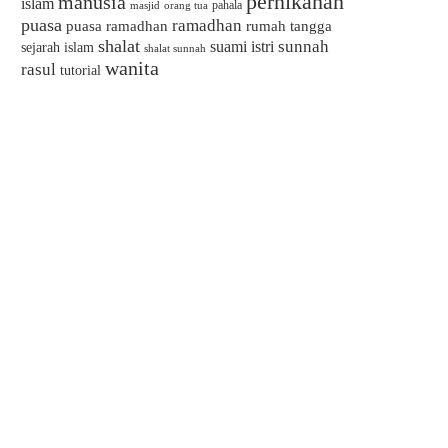
pernikahan
manusia
islam
pahala
masjid
orang tua
puasa
ramadhan
puasa ramadhan
rumah tangga
shalat
sunnah
suami istri
sejarah islam
shalat sunnah
wanita
rasul
tutorial