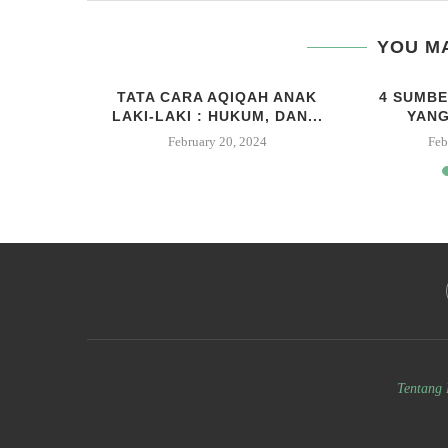
YOU MA
AR ALAT
TATA CARA AQIQAH ANAK
4 SUMBE
AM DAN
LAKI-LAKI : HUKUM, DAN...
YANG
February 20, 2024
Feb
23
Tentang