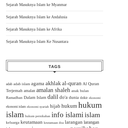
Sejarah Masuknya Islam ke Myanmar
Sejarah Masuknya Islam ke Andalusia
Sejarah Masuknya Islam ke Afrika
Sejarah Masuknya Islam Ke Nusantara
TAGS
akhlak
al-quran
agama
Al Quran
adab islam
adab
amalan shaleh
Terjemah
amalan
bulan
anak
dalil
do'a
Dalam Islam
dunia
Ramadhan
dzikir
ekonomi
hukum
hukum
hijab
ekonomi islam
ekonomi syariah
islam
info islami
islam
hukum pernikahan
keutamaan
larangan
larangan
keluarga
keutamaan doa