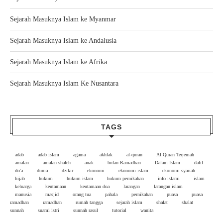
Sejarah Masuknya Islam ke Myanmar
Sejarah Masuknya Islam ke Andalusia
Sejarah Masuknya Islam ke Afrika
Sejarah Masuknya Islam Ke Nusantara
TAGS
adab
adab islam
agama
akhlak
al-quran
Al Quran Terjemah
amalan
amalan shaleh
anak
bulan Ramadhan
Dalam Islam
dalil
do'a
dunia
dzikir
ekonomi
ekonomi islam
ekonomi syariah
hijab
hukum
hukum islam
hukum pernikahan
info islami
islam
keluarga
keutamaan
keutamaan doa
larangan
larangan islam
manusia
masjid
orang tua
pahala
pernikahan
puasa
puasa
ramadhan
ramadhan
rumah tangga
sejarah islam
shalat
shalat
sunnah
suami istri
sunnah rasul
tutorial
wanita