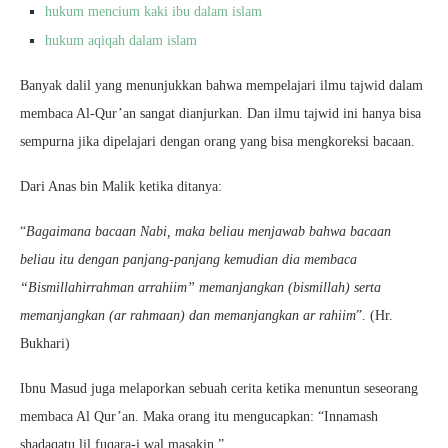
hukum mencium kaki ibu dalam islam
hukum aqiqah dalam islam
Banyak dalil yang menunjukkan bahwa mempelajari ilmu tajwid dalam
membaca Al-Qur’an sangat dianjurkan. Dan ilmu tajwid ini hanya bisa
sempurna jika dipelajari dengan orang yang bisa mengkoreksi bacaan.
Dari Anas bin Malik ketika ditanya:
“
Bagaimana bacaan Nabi, maka beliau menjawab bahwa bacaan
beliau itu dengan panjang-panjang kemudian dia membaca
“Bismillahirrahman arrahiim” memanjangkan (bismillah) serta
memanjangkan (ar rahmaan) dan memanjangkan ar rahiim
”. (Hr.
Bukhari)
Ibnu Masud juga melaporkan sebuah cerita ketika menuntun seseorang
membaca Al Qur’an. Maka orang itu mengucapkan: “Innamash
shadaqatu lil fuqara-i wal masakin.”