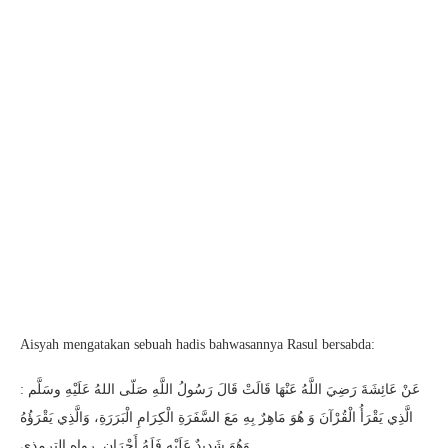
Aisyah mengatakan sebuah hadis bahwasannya Rasul bersabda:
عَنْ عَائِشَةَ رَضِيَ اللَّهُ عَنْهَا قَالَتْ قَالَ رَسُولُ اللَّهِ صَلّى اللهُ عَلَيْهِ وسَلَّم :
الَّذِي يَقْرَأُ الْقُرْآنَ وَ هُوَ مَاهِرٌ بِهِ مَعَ السَّفَرَةِ الْكِرَامِ الْبَرَرَةِ، وَالَّذِي يَقْرَؤُهُ
وَهُوَ شَدِيدٌ عَلَيْهِ فَلَهُ أَجْرَانِ. رواه الترمذي