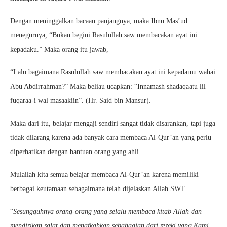
Dengan meninggalkan bacaan panjangnya, maka Ibnu Mas’ud
menegurnya, “Bukan begini Rasulullah saw membacakan ayat ini
kepadaku.” Maka orang itu jawab,
“Lalu bagaimana Rasulullah saw membacakan ayat ini kepadamu wahai
Abu Abdirrahman?” Maka beliau ucapkan: “Innamash shadaqaatu lil
fuqaraa-i wal masaakiin”. (Hr. Said bin Mansur).
Maka dari itu, belajar mengaji sendiri sangat tidak disarankan, tapi juga
tidak dilarang karena ada banyak cara membaca Al-Qur’an yang perlu
diperhatikan dengan bantuan orang yang ahli.
Mulailah kita semua belajar membaca Al-Qur’an karena memiliki
berbagai keutamaan sebagaimana telah dijelaskan Allah SWT.
“
Sesungguhnya orang-orang yang selalu membaca kitab Allah dan
mendirikan salat dan menafkahkan sebahagian dari rezeki yang Kami