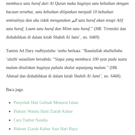
membaca satu huruf dari Al Quran maka baginya satu kebaikan dengan
bacaan tersebut, satu kebaikan dilipatkan menjadi 10 kebaikan
semisalnya dan aku tidak mengatakan الم satu huruf akan tetapi Alif
satu huruf, Laam satu huruf dan Miim satu huruf.
” (HR. Tirmidzi dan
dishahihkan di dalam kitab Shahih Al Jami’, no. 6469)
Tamim Ad Dary
radhiyalahu ‘anhu
berkata: “Rasulullah
shallallahu
‘alaihi wasallam
bersabda: “
Siapa yang membaca 100 ayat pada suatu
malam dituliskan baginya pahala shalat sepanjang malam.
” (HR.
Ahmad dan dishahihkan di dalam kitab
Shahih Al Jami’
, no. 6468).
Baca juga:
Penyebab Hati Gelisah Menurut Islam
Hukum Wanita Haid Ziarah Kubur
Cara Taubat Nasuha
Hukum Ziarah Kubur Saat Hari Raya