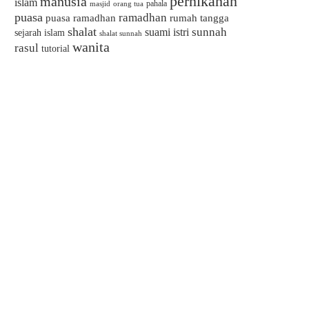
pernikahan
manusia
islam
pahala
masjid
orang tua
puasa
ramadhan
puasa ramadhan
rumah tangga
shalat
sunnah
suami istri
sejarah islam
shalat sunnah
wanita
rasul
tutorial