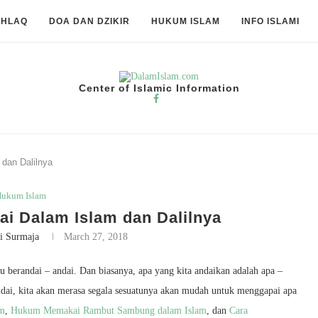
KHLAQ
DOA DAN DZIKIR
HUKUM ISLAM
INFO ISLAMI
Center of Islamic Information
dan Dalilnya
ukum Islam
i Dalam Islam dan Dalilnya
i Surmaja
March 27, 2018
u berandai – andai. Dan biasanya, apa yang kita andaikan adalah apa –
andai, kita akan merasa segala sesuatunya akan mudah untuk menggapai apa
am
,
Hukum Memakai Rambut Sambung dalam Islam
, dan
Cara