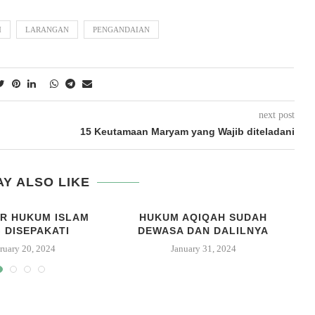
M
LARANGAN
PENGANDAIAN
next post
15 Keutamaan Maryam yang Wajib diteladani
Y ALSO LIKE
R HUKUM ISLAM
HUKUM AQIQAH SUDAH
 DISEPAKATI
DEWASA DAN DALILNYA
ruary 20, 2024
January 31, 2024