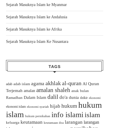
Sejarah Masuknya Islam ke Myanmar
Sejarah Masuknya Islam ke Andalusia
Sejarah Masuknya Islam ke Afrika
Sejarah Masuknya Islam Ke Nusantara
TAGS
akhlak
al-quran
agama
Al Quran
adab islam
adab
amalan shaleh
Terjemah
amalan
bulan
anak
dalil
do'a
Dalam Islam
dunia
Ramadhan
dzikir
ekonomi
hukum
hukum
hijab
ekonomi islam
ekonomi syariah
islam
info islami
islam
hukum pernikahan
keutamaan
larangan
larangan
keluarga
keutamaan doa