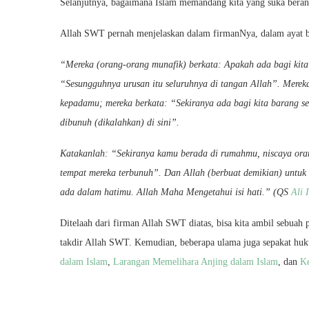
Selanjutnya, bagaimana Islam memandang kita yang suka beran
Allah SWT pernah menjelaskan dalam firmanNya, dalam ayat b
“Mereka (orang-orang munafik) berkata: Apakah ada bagi kita
“Sesungguhnya urusan itu seluruhnya di tangan Allah”. Merek
kepadamu; mereka berkata: “Sekiranya ada bagi kita barang se
dibunuh (dikalahkan) di sini”.
Katakanlah: “Sekiranya kamu berada di rumahmu, niscaya orang
tempat mereka terbunuh”. Dan Allah (berbuat demikian) untu
ada dalam hatimu. Allah Maha Mengetahui isi hati.” (QS
Ali 
Ditelaah dari firman Allah SWT diatas, bisa kita ambil sebuah 
takdir Allah SWT. Kemudian, beberapa ulama juga sepakat hu
dalam Islam
,
Larangan Memelihara Anjing dalam Islam
, dan
Ke