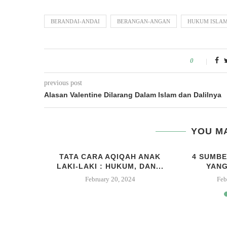
BERANDAI-ANDAI
BERANGAN-ANGAN
HUKUM ISLA
0
previous post
Alasan Valentine Dilarang Dalam Islam dan Dalilnya
YOU MA
AR ALAT
TATA CARA AQIQAH ANAK
4 SUMBE
AM DAN
LAKI-LAKI : HUKUM, DAN...
YANG
February 20, 2024
Feb
23