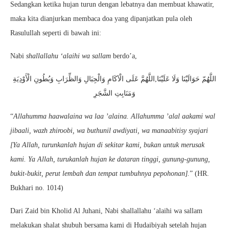
Sedangkan ketika hujan turun dengan lebatnya dan membuat khawatir,
maka kita dianjurkan membaca doa yang dipanjatkan pula oleh
Rasulullah seperti di bawah ini:
Nabi
shallallahu ‘alaihi wa sallam
berdo’a,
اللَّهُمّ حَوَالَيْنَا وَلَا عَلَيْنَا,اللَّهُمَّ عَلَى الْآكَامِ وَالْجِبَالِ وَالظِّرَابِ وَبُطُونِ الْأَوْدِيَةِ
وَمَنَابِتِ الشَّجَرِ
“
Allahumma haawalaina wa laa ’alaina. Allahumma ’alal aakami wal
jibaali, wazh zhiroobi, wa buthunil awdiyati, wa manaabitisy syajari
[Ya Allah, turunkanlah hujan di sekitar kami, bukan untuk merusak
kami. Ya Allah, turukanlah hujan ke dataran tinggi, gunung-gunung,
bukit-bukit, perut lembah dan tempat tumbuhnya pepohonan].
” (HR.
Bukhari no. 1014)
Dari Zaid bin Kholid Al Juhani, Nabi shallallahu ‘alaihi wa sallam
melakukan shalat shubuh bersama kami di Hudaibiyah setelah hujan