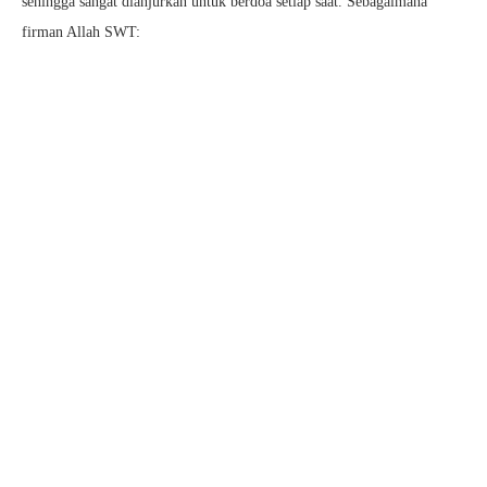
sehingga sangat dianjurkan untuk berdoa setiap saat. Sebagaimana
firman Allah SWT: