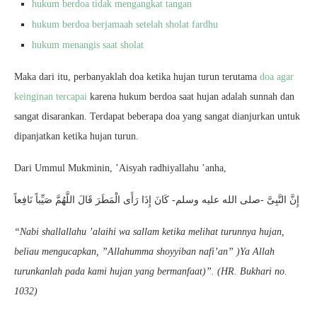
hukum berdoa tidak mengangkat tangan
hukum berdoa berjamaah setelah sholat fardhu
hukum menangis saat sholat
Maka dari itu, perbanyaklah doa ketika hujan turun terutama
doa agar
keinginan tercapai
karena hukum berdoa saat hujan adalah sunnah dan
sangat disarankan. Terdapat beberapa doa yang sangat dianjurkan untuk
dipanjatkan ketika hujan turun.
Dari Ummul Mukminin, ’Aisyah radhiyallahu ’anha,
إِنَّ النَّبِىَّ -صلى الله عليه وسلم- كَانَ إِذَا رَأَى الْمَطَرَ قَالَ اللَّهُمَّ صَيِّباً نَافِعاً
“Nabi shallallahu ’alaihi wa sallam ketika melihat turunnya hujan,
beliau mengucapkan, ”Allahumma shoyyiban nafi’an” )Ya Allah
turunkanlah pada kami hujan yang bermanfaat)”. (HR. Bukhari no.
1032)