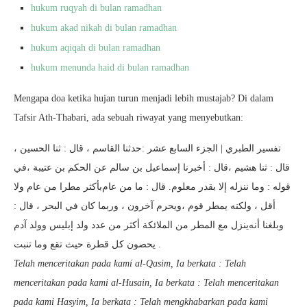
hukum ruqyah di bulan ramadhan
hukum akad nikah di bulan ramadhan
hukum aqiqah di bulan ramadhan
hukum menunda haid di bulan ramadhan
Mengapa doa ketika hujan turun menjadi lebih mustajab? Di dalam
Tafsir Ath-Thabari, ada sebuah riwayat yang menyebutkan:
ﺗﻔﺴﻴﺮ ﺍﻟﻄﺒﺮﻱ | ﺍﻟﺠﺰﺀ ﺍﻟﺴﺎﺑﻊ ﻋﺸﺮ :ﺣﺪﺛﻨﺎ ﺍﻟﻘﺎﺳﻢ ، ﻗﺎﻝ : ﺛﻨﺎ ﺍﻟﺤﺴﻴﻦ ،
ﻗﺎﻝ : ﺛﻨﺎ ﻫﺸﻴﻢ ،ﻗﺎﻝ : ﺃﺧﺒﺮﻧﺎ ﺇﺳﻤﺎﻋﻴﻞ ﺑﻦ ﺳﺎﻟﻢ ﻋﻦ ﺍﻟﺤﻜﻢ ﺑﻦ ﻋﺘﻴﺒﺔ ،ﻓﻲ
ﻗﻮﻟﻪ : ﻭﻣﺎ ﻧﻨﺰﻟﻪ ﺇﻻ ﺑﻘﺪﺭ ﻣﻌﻠﻮﻡ. ﻗﺎﻝ : ﻣﺎ ﻣﻦ ﻋﺎﻡﺑﺄﻛﺜﺮ ﻣﻄﺮﺍ ﻣﻦ ﻋﺎﻡ ﻭﻻ
ﺃﻗﻞ ، ﻭﻟﻜﻨﻪ ﻳﻤﻄﺮ ﻗﻮﻡ ،ﻭﻳﺤﺮﻡ ﺁﺧﺮﻭﻥ ، ﻭﺭﺑﻤﺎ ﻛﺎﻥ ﻓﻲ ﺍﻟﺒﺤﺮ ، ﻗﺎﻝ :
ﻭﺑﻠﻐﻨﺎ ﺃﻧﻪﻳﻨﺰﻝ ﻣﻊ ﺍﻟﻤﻄﺮ ﻣﻦ ﺍﻟﻤﻼﺋﻜﺔ ﺃﻛﺜﺮ ﻣﻦ ﻋﺪﺩ ﻭﻟﺪ ﺇﺑﻠﻴﺲ ﻭﻭﻟﺪ ﺁﺩﻡ
ﻳﺤﺼﻮﻥ ﻛﻞ ﻗﻄﺮﺓ ﺣﻴﺚ ﺗﻘﻊ ﻭﻣﺎ ﺗﻨﺒﺖ .
Telah menceritakan pada kami al-Qasim, Ia berkata : Telah
menceritakan pada kami al-Husain, Ia berkata : Telah menceritakan
pada kami Hasyim, Ia berkata : Telah mengkhabarkan pada kami