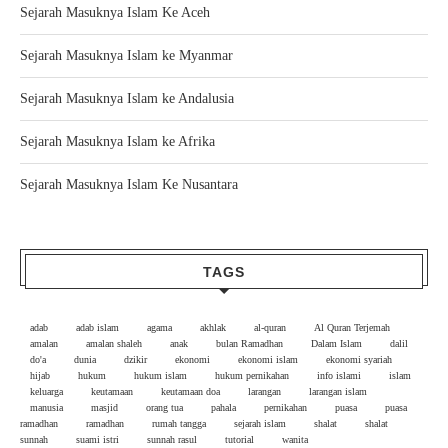
Sejarah Masuknya Islam Ke Aceh
Sejarah Masuknya Islam ke Myanmar
Sejarah Masuknya Islam ke Andalusia
Sejarah Masuknya Islam ke Afrika
Sejarah Masuknya Islam Ke Nusantara
TAGS
adab
adab islam
agama
akhlak
al-quran
Al Quran Terjemah
amalan
amalan shaleh
anak
bulan Ramadhan
Dalam Islam
dalil
do'a
dunia
dzikir
ekonomi
ekonomi islam
ekonomi syariah
hijab
hukum
hukum islam
hukum pernikahan
info islami
islam
keluarga
keutamaan
keutamaan doa
larangan
larangan islam
manusia
masjid
orang tua
pahala
pernikahan
puasa
puasa
ramadhan
ramadhan
rumah tangga
sejarah islam
shalat
shalat
sunnah
suami istri
sunnah rasul
tutorial
wanita