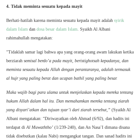
4. Tidak meminta sesuatu kepada mayit
Berhati-hatilah karena meminta sesuatu kepada mayit adalah
syirik
dalam Islam
dan
dosa besar dalam Islam
. Syaikh Al Albani
rahimahullah mengatakan:
“Tidaklah samar lagi bahwa apa yang orang-orang awam lakukan ketika
berziarah se
misal berdo’a pada mayit, beristighotsah kepadanya, dan
meminta sesuatu kepada Allah dengan perantaranya, adalah termasuk
al hujr yang paling berat dan ucapan bathil yang paling besar.
Maka wajib bagi para ulama untuk menjelaskan kepada mereka tentang
hukum Allah dalam hal itu. Dan memahamkan mereka tentang ziarah
yang disyari’atkan dan tujuan syar’i dari ziarah tersebut,”
(Syaikh Al
Albani mengatakan: “Diriwayatkan oleh Ahmad (6/92), dan hadits ini
terdapat di
Al Muwaththo’
(1/239-240), dan An Nasa’I dimana disana
tidak disebutkan (kalau Nabi) mengangkat tangan. Dan sanad hadits ini