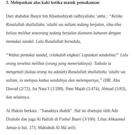
3. Melepaskan alas kaki ketika masuk pemakaman
Dari shahabat Basyir bin Khashashiyah radhiyallahu ‘anhu :
“Ketika
Rasulullah shallallahu ‘alaihi wa sallam sedang berjalan, tiba-tiba
beliau melihat seseorang sedang berjalan diantara kuburan dengan
memakai sandal. Lalu Rasulullah bersabda,
“Wahai pemakai sandal, celakalah engkau! Lepaskan sandalmu!” Lalu
orang tersebut melihat (orang yang meneriakinya). Tatkala ia
mengenali (kalau orang itu adalah) Rasulullah shallallahu ‘alaihi wa
sallam, ia melepas kedua sandalnya dan melemparnya,”
(HR. Abu
Dawud (2/72), An Nasa’I (1/288), Ibnu Majah (1/474), Ahmad (5/83),
dan selainnya.
Al Hakim berkata : “Sanadnya shahih”. Hal ini disetujui oleh Adz
Dzahabi dan juga Al Hafizh di
Fathul Baari
(3/160). Lihat
Ahkaamul
Janaa-iz
hal. 173, Maktabah Al Ma’arif).