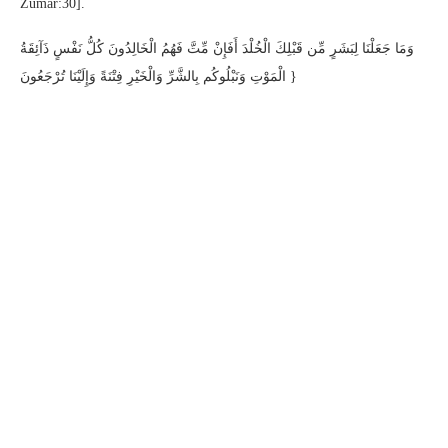
Zumar:30].
وَمَا جَعَلْنَا لِبَشَرٍ مِّن قَبْلِكَ الْخُلْدَ أَفَإِنْ مِّتَّ فَهُمُ الْخَالِدُونَ كُلُّ نَفْسٍ ذَآئِقَةُ
الْمَوْتِ وَنَبْلُوكُم بِالشَّرِّ وَالْخَيْرِ فِتْنَةً وَإِلَيْنَا تُرْجَعُونَ }