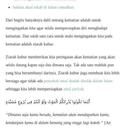
hukum akad nikah di bulan ramadhan
Dari begitu banyaknya dalil tentang kematian adalah untuk
mengingatkan kita agar selalu mempersiapkan diri menghadapi
kematian. Dan salah satu cara untuk sealu mengingatkan kita pada
kematian adalah ziarah kubur.
Ziarah kubur memberikan kita peringatan akan kematian yang akan
selalu datang kapan saja dan dimana saja. Tak ada satu mahluk pun
yang bisa bersembunyi darinya. Ziarah kubur juga membuat kita lebih
bersiaga agar tidak ada
penyebab amal ibadah ditolak dalam Islam
sehingga kita lebih mempersiapkan
amal jariyah
.
أَيْنَمَا تَكُونُوا يُدْرِككُّمُ الْمَوْتُ وَلَوْ كُنتُمْ فِي بُرُوجٍ مُشَيَّدَةٍ
“Dimana saja kamu berada, kematian akan mendapatkan kamu,
kendatipun kamu di dalam benteng yang tinggi lagi kokoh.”
[An