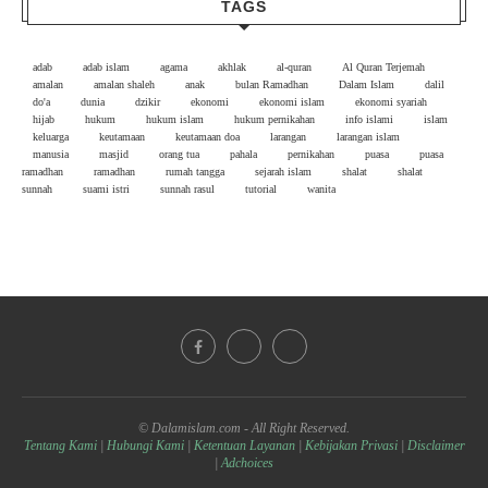
TAGS
adab
adab islam
agama
akhlak
al-quran
Al Quran Terjemah
amalan
amalan shaleh
anak
bulan Ramadhan
Dalam Islam
dalil
do'a
dunia
dzikir
ekonomi
ekonomi islam
ekonomi syariah
hijab
hukum
hukum islam
hukum pernikahan
info islami
islam
keluarga
keutamaan
keutamaan doa
larangan
larangan islam
manusia
masjid
orang tua
pahala
pernikahan
puasa
puasa
ramadhan
ramadhan
rumah tangga
sejarah islam
shalat
shalat
sunnah
suami istri
sunnah rasul
tutorial
wanita
© Dalamislam.com - All Right Reserved.
Tentang Kami
|
Hubungi Kami
|
Ketentuan Layanan
|
Kebijakan Privasi
|
Disclaimer
|
Adchoices