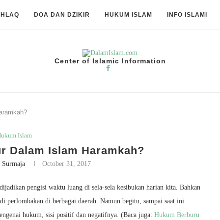
KHLAQ
DOA DAN DZIKIR
HUKUM ISLAM
INFO ISLAMI
Center of Islamic Information
Haramkah?
ukum Islam
r Dalam Islam Haramkah?
 Surmaja
October 31, 2017
dijadikan pengisi waktu luang di sela-sela kesibukan harian kita. Bahkan
g di perlombakan di berbagai daerah. Namun begitu, sampai saat ini
ngenai hukum, sisi positif dan negatifnya. (Baca juga:
Hukum Berburu