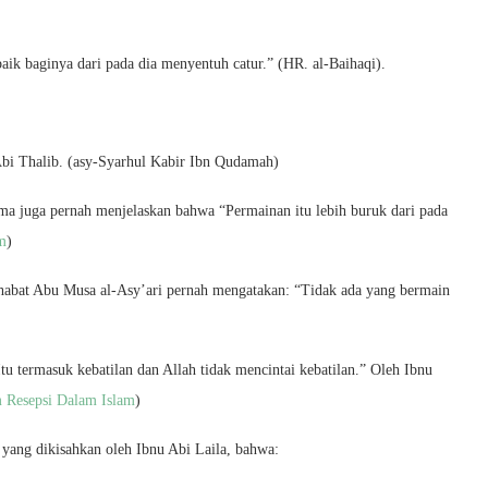
baik baginya dari pada dia menyentuh catur.” (HR. al-Baihaqi).
 Abi Thalib. (asy-Syarhul Kabir Ibn Qudamah)
uma juga pernah menjelaskan bahwa “Permainan itu lebih buruk dari pada
m
)
habat Abu Musa al-Asy’ari pernah mengatakan: “Tidak ada yang bermain
tu termasuk kebatilan dan Allah tidak mencintai kebatilan.” Oleh Ibnu
Resepsi Dalam Islam
)
 yang dikisahkan oleh Ibnu Abi Laila, bahwa: