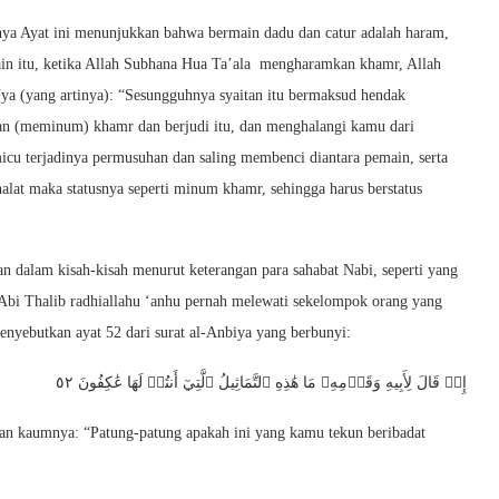
nya Ayat ini menunjukkan bahwa bermain dadu dan catur adalah haram,
ain itu, ketika Allah Subhana Hua Ta’ala mengharamkan khamr, Allah
ya (yang artinya): “Sesungguhnya syaitan itu bermaksud hendak
an (meminum) khamr dan berjudi itu, dan menghalangi kamu dari
cu terjadinya permusuhan dan saling membenci diantara pemain, serta
lat maka statusnya seperti minum khamr, sehingga harus berstatus
an dalam kisah-kisah menurut keterangan para sahabat Nabi, seperti yang
 Abi Thalib radhiallahu ‘anhu pernah melewati sekelompok orang yang
nyebutkan ayat 52 dari surat al-Anbiya yang berbunyi:
إِذۡ قَالَ لِأَبِيهِ وَقَوۡمِهِۦ مَا هَٰذِهِ ٱلتَّمَاثِيلُ ٱلَّتِيٓ أَنتُمۡ لَهَا عَٰكِفُونَ ٥٢
 dan kaumnya: “Patung-patung apakah ini yang kamu tekun beribadat