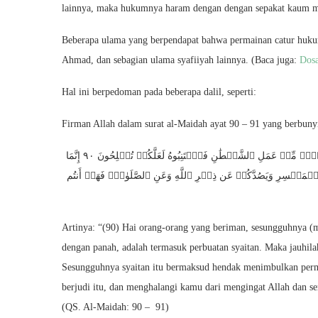
lainnya, maka hukumnya haram dengan dengan sepakat kaum m
Beberapa ulama yang berpendapat bahwa permainan catur huk
Ahmad, dan sebagian ulama syafiiyah lainnya. (Baca juga:
Dosa
Hal ini berpedoman pada beberapa dalil, seperti:
Firman Allah dalam surat al-Maidah ayat 90 – 91 yang berbuny
يَٰٓأَيُّهَا ٱلَّذِينَ ءَامَنُوٓاْ إِنَّمَا ٱلۡخَمۡرُ وَٱلۡمَيۡسِرُ وَٱلۡأَنصَابُ وَٱلۡأَزۡلَٰمُ رِجۡسٞ مِّنۡ عَمَلِ ٱلشَّيۡطَٰنِ فَٱجۡتَنِبُوهُ لَعَلَّكُمۡ تُفۡلِحُونَ ٩٠ إِنَّمَا
ۡمَيۡسِرِ وَيَصُدَّكُمۡ عَن ذِكۡرِ ٱللَّهِ وَعَنِ ٱلصَّلَوٰةِۖ فَهَلۡ أَنتُم
Artinya: “(90) Hai orang-orang yang beriman, sesungguhnya (
dengan panah, adalah termasuk perbuatan syaitan. Maka jauhil
Sesungguhnya syaitan itu bermaksud hendak menimbulkan per
berjudi itu, dan menghalangi kamu dari mengingat Allah dan s
(QS. Al-Maidah: 90 – 91)