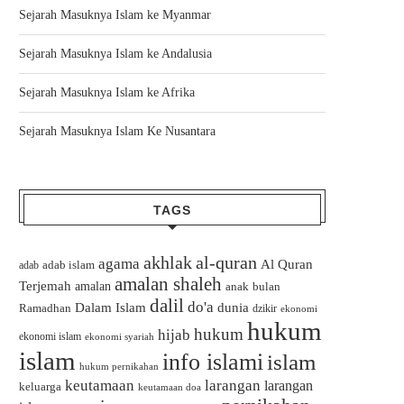
Sejarah Masuknya Islam ke Myanmar
Sejarah Masuknya Islam ke Andalusia
Sejarah Masuknya Islam ke Afrika
Sejarah Masuknya Islam Ke Nusantara
TAGS
akhlak
al-quran
agama
Al Quran
adab islam
adab
amalan shaleh
Terjemah
amalan
bulan
anak
dalil
do'a
Dalam Islam
dunia
Ramadhan
dzikir
ekonomi
hukum
hukum
hijab
ekonomi islam
ekonomi syariah
islam
info islami
islam
hukum pernikahan
keutamaan
larangan
larangan
keluarga
keutamaan doa