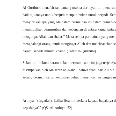
Al-Qurthubi menafsirkan tentang makna dari ayat ini, menurut
baik tujuannya untuk berjudi maupun bukan untuk berjudi. Sel
menyiratkan apa yang ada dalam permainan itu dalam firman-N
menimbulkan permusuhan dan kebencian di antara kamu lantar
mengingat Allah dan shalat.” Maka semua permainan yang memi
menghalangi orang untuk mengingat Allah dan melaksanakan sha
haram, seperti minum khamr. (Tafsir al-Qurthubi)
Selain itu, hukum haram dalam bermain catur ini juga terjelask
disampaikan oleh Maisarah an-Nahdi, bahwa suatu hari Ali bin
sedang bermain catur, kemudian beliau menyindirnya dengan me
Artinya: “(Ingatlah), ketika Ibrahim berkata kepada bapaknya
kepadanya?” (QS. Al-Anbiya: 52)