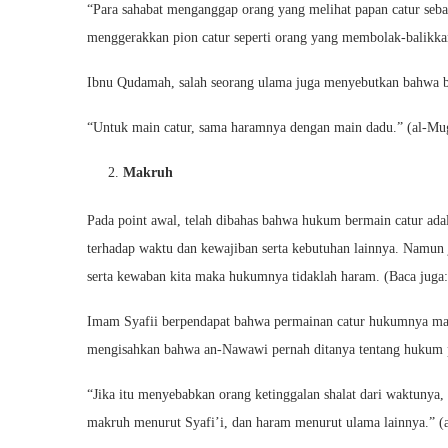
“Para sahabat menganggap orang yang melihat papan catur seb
menggerakkan pion catur seperti orang yang membolak-balikka
Ibnu Qudamah, salah seorang ulama juga menyebutkan bahwa b
“Untuk main catur, sama haramnya dengan main dadu.” (al-Mu
Makruh
Pada point awal, telah dibahas bahwa hukum bermain catur adal
terhadap waktu dan kewajiban serta kebutuhan lainnya. Namun 
serta kewaban kita maka hukumnya tidaklah haram. (Baca juga
Imam Syafii berpendapat bahwa permainan catur hukumnya makr
mengisahkan bahwa an-Nawawi pernah ditanya tentang hukum p
“Jika itu menyebabkan orang ketinggalan shalat dari waktunya,
makruh menurut Syafi’i, dan haram menurut ulama lainnya.” (a