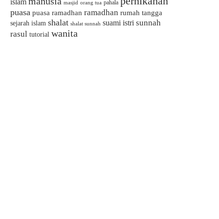
pernikahan
manusia
islam
pahala
masjid
orang tua
puasa
ramadhan
puasa ramadhan
rumah tangga
shalat
sunnah
suami istri
sejarah islam
shalat sunnah
wanita
rasul
tutorial