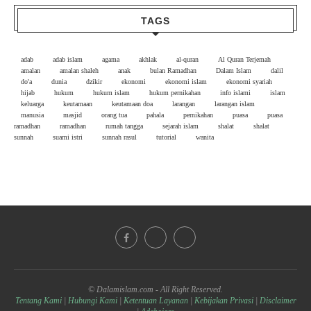
TAGS
adab
adab islam
agama
akhlak
al-quran
Al Quran Terjemah
amalan
amalan shaleh
anak
bulan Ramadhan
Dalam Islam
dalil
do'a
dunia
dzikir
ekonomi
ekonomi islam
ekonomi syariah
hijab
hukum
hukum islam
hukum pernikahan
info islami
islam
keluarga
keutamaan
keutamaan doa
larangan
larangan islam
manusia
masjid
orang tua
pahala
pernikahan
puasa
puasa
ramadhan
ramadhan
rumah tangga
sejarah islam
shalat
shalat
sunnah
suami istri
sunnah rasul
tutorial
wanita
© Dalamislam.com - All Right Reserved.
Tentang Kami
|
Hubungi Kami
|
Ketentuan Layanan
|
Kebijakan Privasi
|
Disclaimer