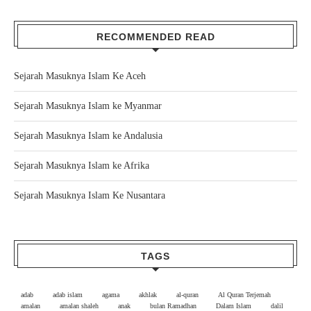
RECOMMENDED READ
Sejarah Masuknya Islam Ke Aceh
Sejarah Masuknya Islam ke Myanmar
Sejarah Masuknya Islam ke Andalusia
Sejarah Masuknya Islam ke Afrika
Sejarah Masuknya Islam Ke Nusantara
TAGS
adab
adab islam
agama
akhlak
al-quran
Al Quran Terjemah
amalan
amalan shaleh
anak
bulan Ramadhan
Dalam Islam
dalil