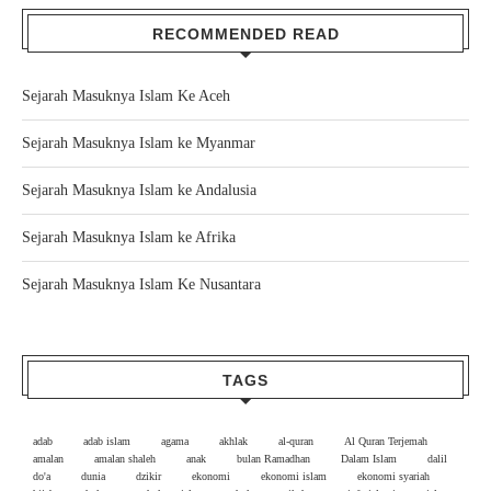
RECOMMENDED READ
Sejarah Masuknya Islam Ke Aceh
Sejarah Masuknya Islam ke Myanmar
Sejarah Masuknya Islam ke Andalusia
Sejarah Masuknya Islam ke Afrika
Sejarah Masuknya Islam Ke Nusantara
TAGS
adab
adab islam
agama
akhlak
al-quran
Al Quran Terjemah
amalan
amalan shaleh
anak
bulan Ramadhan
Dalam Islam
dalil
do'a
dunia
dzikir
ekonomi
ekonomi islam
ekonomi syariah