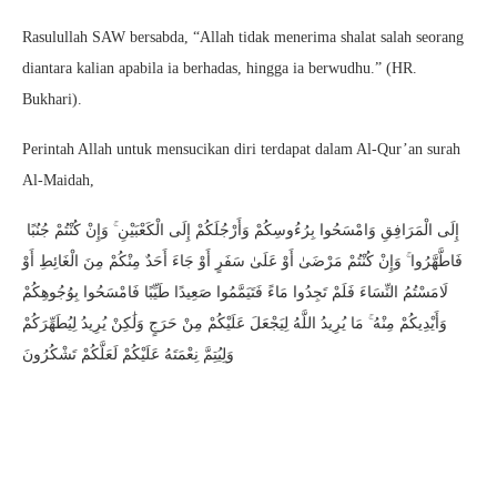
Rasulullah SAW bersabda, “Allah tidak menerima shalat salah seorang
diantara kalian apabila ia berhadas, hingga ia berwudhu.” (HR.
Bukhari).
Perintah Allah untuk mensucikan diri terdapat dalam Al-Qur’an surah
Al-Maidah,
إِلَى الْمَرَافِقِ وَامْسَحُوا بِرُءُوسِكُمْ وَأَرْجُلَكُمْ إِلَى الْكَعْبَيْنِ ۚ وَإِنْ كُنْتُمْ جُنُبًا
فَاطَّهَّرُوا ۚ وَإِنْ كُنْتُمْ مَرْضَىٰ أَوْ عَلَىٰ سَفَرٍ أَوْ جَاءَ أَحَدٌ مِنْكُمْ مِنَ الْغَائِطِ أَوْ
لَامَسْتُمُ النِّسَاءَ فَلَمْ تَجِدُوا مَاءً فَتَيَمَّمُوا صَعِيدًا طَيِّبًا فَامْسَحُوا بِوُجُوهِكُمْ
وَأَيْدِيكُمْ مِنْهُ ۚ مَا يُرِيدُ اللَّهُ لِيَجْعَلَ عَلَيْكُمْ مِنْ حَرَجٍ وَلَٰكِنْ يُرِيدُ لِيُطَهِّرَكُمْ
وَلِيُتِمَّ نِعْمَتَهُ عَلَيْكُمْ لَعَلَّكُمْ تَشْكُرُونَ