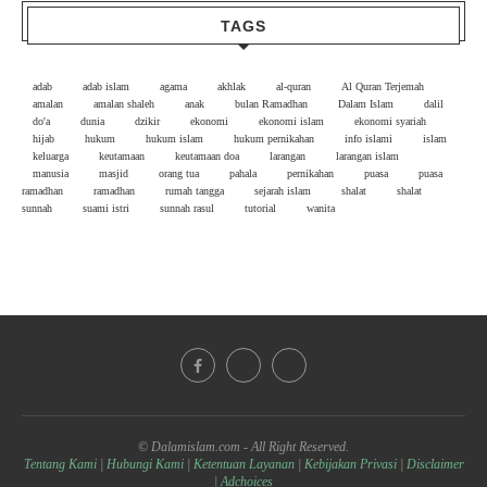
TAGS
adab
adab islam
agama
akhlak
al-quran
Al Quran Terjemah
amalan
amalan shaleh
anak
bulan Ramadhan
Dalam Islam
dalil
do'a
dunia
dzikir
ekonomi
ekonomi islam
ekonomi syariah
hijab
hukum
hukum islam
hukum pernikahan
info islami
islam
keluarga
keutamaan
keutamaan doa
larangan
larangan islam
manusia
masjid
orang tua
pahala
pernikahan
puasa
puasa
ramadhan
ramadhan
rumah tangga
sejarah islam
shalat
shalat
sunnah
suami istri
sunnah rasul
tutorial
wanita
© Dalamislam.com - All Right Reserved.
Tentang Kami
|
Hubungi Kami
|
Ketentuan Layanan
|
Kebijakan Privasi
|
Disclaimer
|
Adchoices