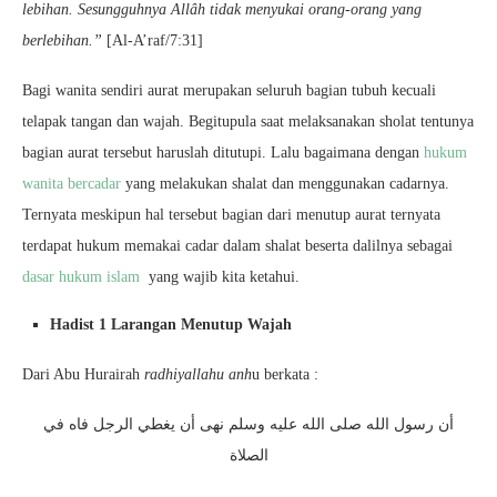
lebihan. Sesungguhnya Allâh tidak menyukai orang-orang yang
berlebihan.”
[Al-A’raf/7:31]
Bagi wanita sendiri aurat merupakan seluruh bagian tubuh kecuali
telapak tangan dan wajah. Begitupula saat melaksanakan sholat tentunya
bagian aurat tersebut haruslah ditutupi. Lalu bagaimana dengan
hukum
wanita bercadar
yang melakukan shalat dan menggunakan cadarnya.
Ternyata meskipun hal tersebut bagian dari menutup aurat ternyata
terdapat hukum memakai cadar dalam shalat beserta dalilnya sebagai
dasar hukum islam
yang wajib kita ketahui.
Hadist 1 Larangan Menutup Wajah
Dari Abu Hurairah
radhiyallahu anh
u berkata :
أن رسول الله صلى الله عليه وسلم نهى أن يغطي الرجل فاه في
الصلاة