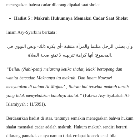
menegaskan bahwa cadar dilarang dipakai saat sholat.
Hadist 5 : Makruh Hukumnya Memakai Cadar Saat Sholat
Imam Asy-Syarbini berkata :
وأن يصلي الرجل متلثما والمرأة متنقبة -أي يكره ذلك- ونص النووي في
المجموع: أنها كراهة تنزيهيه لا تمنع صحة الصلاة.
“Beliau (Nabi-pent) melarang ketika shalat, lelaki bertopeng dan
wanita bercadar. Maknanya itu makruh. Dan Imam Nawawi
menyatakan di dalam Al-Majmu’ ; Bahwa hal tersebut makruh tanzih
yang tidak menyebabkan batalnya shalat.”
(Fatawa Asy-Syabakah Al-
Islamiyyah : 11/6991).
Berdasarkan hadist di atas, tentunya semakin menegaskan bahwa hukum
shalat memakai cadar adalah makruh. Hukum makruh sendiri berarti
dilarang pamakaiaannya namun tidak erdapat konsekuensi bila