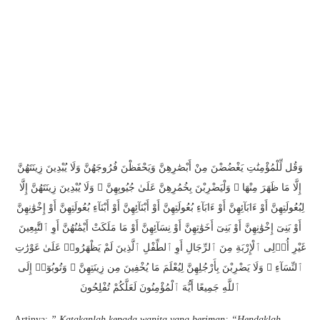
وَقُل لِّلْمُؤْمِنَٰتِ يَغْضُضْنَ مِنْ أَبْصَٰرِهِنَّ وَيَحْفَظْنَ فُرُوجَهُنَّ وَلَا يُبْدِينَ زِينَتَهُنَّ
إِلَّا مَا ظَهَرَ مِنْهَا ۖ وَلْيَضْرِبْنَ بِخُمُرِهِنَّ عَلَىٰ جُيُوبِهِنَّ ۖ وَلَا يُبْدِينَ زِينَتَهُنَّ إِلَّا
لِبُعُولَتِهِنَّ أَوْ ءَابَآئِهِنَّ أَوْ ءَابَآءِ بُعُولَتِهِنَّ أَوْ أَبْنَآئِهِنَّ أَوْ أَبْنَآءِ بُعُولَتِهِنَّ أَوْ إِخْوَٰنِهِنَّ
أَوْ بَنِىٓ إِخْوَٰنِهِنَّ أَوْ بَنِىٓ أَخَوَٰتِهِنَّ أَوْ نِسَآئِهِنَّ أَوْ مَا مَلَكَتْ أَيْمَٰنُهُنَّ أَوِ ٱلتَّٰبِعِينَ
غَيْرِ أُو۟لِى ٱلْإِرْبَةِ مِنَ ٱلرِّجَالِ أَوِ ٱلطِّفْلِ ٱلَّذِينَ لَمْ يَظْهَرُوا۟ عَلَىٰ عَوْرَٰتِ
ٱلنِّسَآءِ ۖ وَلَا يَضْرِبْنَ بِأَرْجُلِهِنَّ لِيُعْلَمَ مَا يُخْفِينَ مِن زِينَتِهِنَّ ۚ وَتُوبُوٓا۟ إِلَى
ٱللَّهِ جَمِيعًا أَيُّهَ ٱلْمُؤْمِنُونَ لَعَلَّكُمْ تُفْلِحُونَ
Artinya:
” Katakanlah kepada wanita yang beriman: “Hendaklah