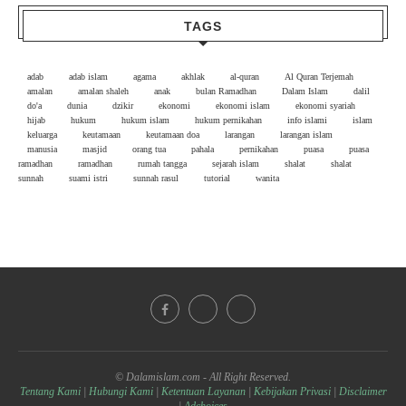
TAGS
adab
adab islam
agama
akhlak
al-quran
Al Quran Terjemah
amalan
amalan shaleh
anak
bulan Ramadhan
Dalam Islam
dalil
do'a
dunia
dzikir
ekonomi
ekonomi islam
ekonomi syariah
hijab
hukum
hukum islam
hukum pernikahan
info islami
islam
keluarga
keutamaan
keutamaan doa
larangan
larangan islam
manusia
masjid
orang tua
pahala
pernikahan
puasa
puasa
ramadhan
ramadhan
rumah tangga
sejarah islam
shalat
shalat
sunnah
suami istri
sunnah rasul
tutorial
wanita
© Dalamislam.com - All Right Reserved.
Tentang Kami
|
Hubungi Kami
|
Ketentuan Layanan
|
Kebijakan Privasi
|
Disclaimer