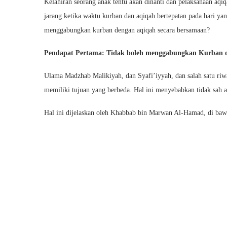
Kelahiran seorang anak tentu akan dinanti dan pelaksanaan aqiqa
jarang ketika waktu kurban dan aqiqah bertepatan pada hari 
menggabungkan kurban dengan aqiqah secara bersamaan?
Pendapat Pertama: Tidak boleh menggabungkan Kurban 
Ulama Madzhab Malikiyah, dan Syafi’iyyah, dan salah satu 
memiliki tujuan yang berbeda. Hal ini menyebabkan tidak sah a
Hal ini dijelaskan oleh Khabbab bin Marwan Al-Hamad, di bawa