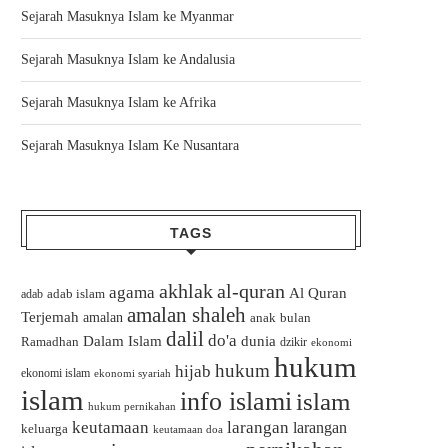
Sejarah Masuknya Islam ke Myanmar
Sejarah Masuknya Islam ke Andalusia
Sejarah Masuknya Islam ke Afrika
Sejarah Masuknya Islam Ke Nusantara
TAGS
akhlak
al-quran
agama
Al Quran
adab islam
adab
amalan shaleh
Terjemah
amalan
bulan
anak
dalil
do'a
Dalam Islam
dunia
Ramadhan
dzikir
ekonomi
hukum
hukum
hijab
ekonomi islam
ekonomi syariah
islam
info islami
islam
hukum pernikahan
keutamaan
larangan
larangan
keluarga
keutamaan doa