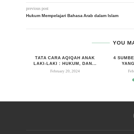
previous post
Hukum Mempelajari Bahasa Arab dalam Islam
YOU MA
AR ALAT
TATA CARA AQIQAH ANAK
4 SUMBE
AM DAN
LAKI-LAKI : HUKUM, DAN...
YANG
February 20, 2024
Feb
23