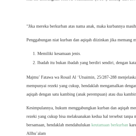
“Jika mereka berkurban atas nama anak, maka kurbannya masih
Penggabungan niat kurban dan aqiqah diizinkan jika memang me
Memiliki kesamaan jenis.
Ibadah itu bukan ibadah yang berdiri sendiri, dengan kata 
Majmu’ Fatawa wa Rosail Al ‘Utsaimin, 25/287-288 menjelaska
mempunyai rezeki yang cukup, hendaklah mengamalkan dengan 
aqiqah dengan satu kambing (anak perempuan) atau dua kambing
Kesimpulannya, hukum menggabungkan kurban dan aqiqah memil
rezeki yang cukup bisa melaksanakan kedua hal tersebut tanp
bersamaan, hendaklah mendahulukan
keutamaan berkurban
kare
Allhu’alam