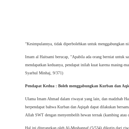
“Kesimpulannya, tidak diperbolehkan untuk menggabungkan nia
Imam al Haitsami berucap, “Apabila ada orang berniat untuk sa
mendapatkan keduanya, pendapat inilah kuat karena masing-ma
Syarhul Minhaj, 9/371)
Pendapat Kedua : Boleh menggabungkan Kurban dan Aqi
Ulama Imam Ahmad dalam riwayat yang lain, dan madzhab Han
berpendapat bahwa Kurban dan Aqiqah dapat dilakukan bersamaa
Allah SWT dengan menyembelih hewan ternak (kambing atau 
Hal ini diterangkan oleh Al-Mushannaf (5/534) dikutip dari ri