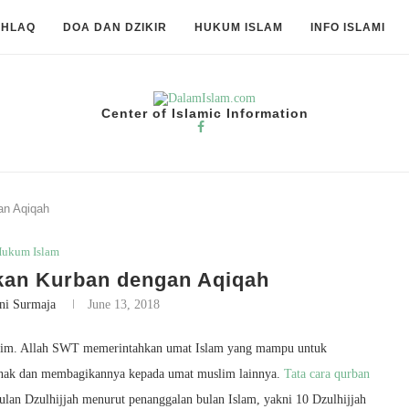
KHLAQ
DOA DAN DZIKIR
HUKUM ISLAM
INFO ISLAMI
Center of Islamic Information
n Aqiqah
ukum Islam
an Kurban dengan Aqiqah
ni Surmaja
June 13, 2018
slim. Allah SWT memerintahkan umat Islam yang mampu untuk
rnak dan membagikannya kepada umat muslim lainnya.
Tata cara qurban
ulan Dzulhijjah menurut penanggalan bulan Islam, yakni 10 Dzulhijjah