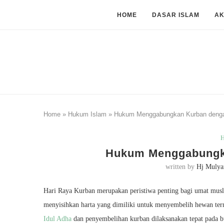
HOME
DASAR ISLAM
A
Home
»
Hukum Islam
»
Hukum Menggabungkan Kurban denga
H
Hukum Menggabungk
written by
Hj Mulya
Hari Raya Kurban merupakan peristiwa penting bagi umat mu
menyisihkan harta yang dimiliki untuk menyembelih hewan te
Idul Adha
dan penyembelihan kurban dilaksanakan tepat pada b