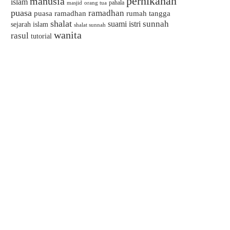
pernikahan
manusia
islam
pahala
masjid
orang tua
puasa
ramadhan
puasa ramadhan
rumah tangga
shalat
sunnah
suami istri
sejarah islam
shalat sunnah
wanita
rasul
tutorial