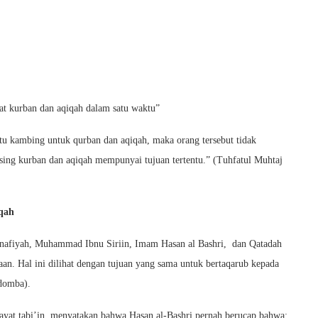
t kurban dan aqiqah dalam satu waktu”
tu kambing untuk qurban dan aqiqah, maka orang tersebut tidak
sing kurban dan aqiqah mempunyai tujuan tertentu.” (Tuhfatul Muhtaj
qah
afiyah, Muhammad Ibnu Siriin, Imam Hasan al Bashri, dan Qatadah
n. Hal ini dilihat dengan tujuan yang sama untuk bertaqarub kepada
domba).
wayat tabi’in, menyatakan bahwa Hasan al-Bashri pernah berucap bahwa: