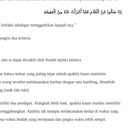
إذَا ضَحُّوا عَنْ الْغُلَامِ فَقَدْ أَجْزَأَتْ عَنْهُ مِنْ الْعَقِيقَةِ
 berlaku sekaligus menggantikan Aqiqah nya.”
ngisi dua kriteria:
lain ia dapat diwakili oleh ibadah sejenis lainnya.
n bahwa keluar yang paling tepat adalah apabila kaum muslimin
orang tersebut melaksanakan kurban dengan satu kambing, ditambah
 (anak laki-laki).
iki dua pendapat. Alangkah lebih baik, apabila kaum muslim memiliki
a menggabungkan. Apabila tak mampu melaksanakan kedua di waktu yang
na waktu ibadah yang bertepatan dan jangka waktu lebih sempit.