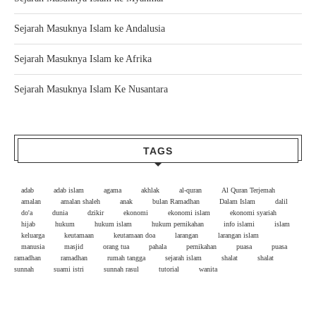
Sejarah Masuknya Islam ke Andalusia
Sejarah Masuknya Islam ke Afrika
Sejarah Masuknya Islam Ke Nusantara
TAGS
adab
adab islam
agama
akhlak
al-quran
Al Quran Terjemah
amalan
amalan shaleh
anak
bulan Ramadhan
Dalam Islam
dalil
do'a
dunia
dzikir
ekonomi
ekonomi islam
ekonomi syariah
hijab
hukum
hukum islam
hukum pernikahan
info islami
islam
keluarga
keutamaan
keutamaan doa
larangan
larangan islam
manusia
masjid
orang tua
pahala
pernikahan
puasa
puasa
ramadhan
ramadhan
rumah tangga
sejarah islam
shalat
shalat
sunnah
suami istri
sunnah rasul
tutorial
wanita