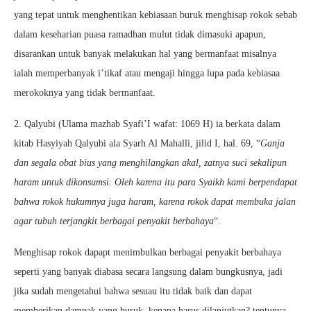
yang tepat untuk menghentikan kebiasaan buruk menghisap rokok sebab
dalam keseharian puasa ramadhan mulut tidak dimasuki apapun,
disarankan untuk banyak melakukan hal yang bermanfaat misalnya
ialah memperbanyak i’tikaf atau mengaji hingga lupa pada kebiasaa
merokoknya yang tidak bermanfaat.
2. Qalyubi (Ulama mazhab Syafi’I wafat: 1069 H) ia berkata dalam
kitab Hasyiyah Qalyubi ala Syarh Al Mahalli, jilid I, hal. 69, “
Ganja
dan segala obat bius yang menghilangkan akal, zatnya suci sekalipun
haram untuk dikonsumsi. Oleh karena itu para Syaikh kami berpendapat
bahwa rokok hukumnya juga haram, karena rokok dapat membuka jalan
agar tubuh terjangkit berbagai penyakit berbahaya
“.
Menghisap rokok dapapt menimbulkan berbagai penyakit berbahaya
seperti yang banyak diabasa secara langsung dalam bungkusnya, jadi
jika sudah mengetahui bahwa sesuau itu tidak baik dan dapat
memberikan dampak yang buruk, kenapa harus dilanjutkan? tentunya