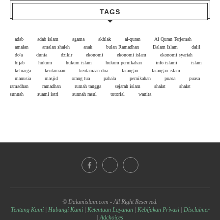
TAGS
adab
adab islam
agama
akhlak
al-quran
Al Quran Terjemah
amalan
amalan shaleh
anak
bulan Ramadhan
Dalam Islam
dalil
do'a
dunia
dzikir
ekonomi
ekonomi islam
ekonomi syariah
hijab
hukum
hukum islam
hukum pernikahan
info islami
islam
keluarga
keutamaan
keutamaan doa
larangan
larangan islam
manusia
masjid
orang tua
pahala
pernikahan
puasa
puasa
ramadhan
ramadhan
rumah tangga
sejarah islam
shalat
shalat
sunnah
suami istri
sunnah rasul
tutorial
wanita
© Dalamislam.com - All Right Reserved.
Tentang Kami
|
Hubungi Kami
|
Ketentuan Layanan
|
Kebijakan Privasi
|
Disclaimer
|
Adchoices