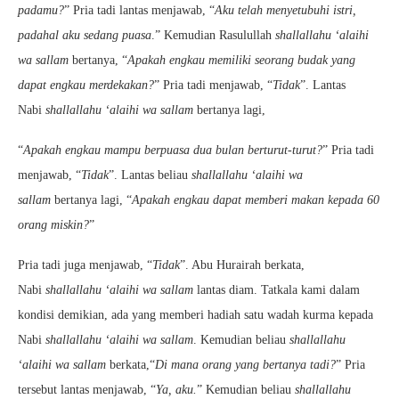
padamu?
” Pria tadi lantas menjawab, “
Aku telah menyetubuhi istri,
padahal aku sedang puasa
.” Kemudian Rasulullah
shallallahu ‘alaihi
wa sallam
bertanya, “
Apakah engkau memiliki seorang budak yang
dapat engkau merdekakan?
” Pria tadi menjawab, “
Tidak
”. Lantas
Nabi
shallallahu ‘alaihi wa sallam
bertanya lagi,
“
Apakah engkau mampu berpuasa dua bulan berturut-turut?
” Pria tadi
menjawab, “
Tidak
”. Lantas beliau
shallallahu ‘alaihi wa
sallam
bertanya lagi, “
Apakah engkau dapat memberi makan kepada 60
orang miskin?
”
Pria tadi juga menjawab, “
Tidak
”. Abu Hurairah berkata,
Nabi
shallallahu ‘alaihi wa sallam
lantas diam. Tatkala kami dalam
kondisi demikian, ada yang memberi hadiah satu wadah kurma kepada
Nabi
shallallahu ‘alaihi wa sallam
. Kemudian beliau
shallallahu
‘alaihi wa sallam
berkata,“
Di mana orang yang bertanya tadi?
” Pria
tersebut lantas menjawab, “
Ya, aku.
” Kemudian beliau
shallallahu