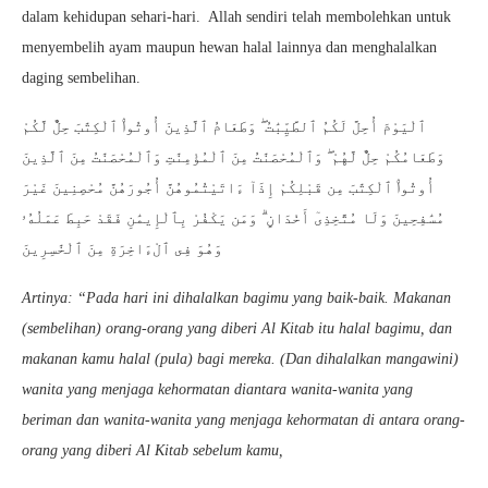
dalam kehidupan sehari-hari. Allah sendiri telah membolehkan untuk
menyembelih ayam maupun hewan halal lainnya dan menghalalkan
daging sembelihan.
ٱلْيَوْمَ أُحِلَّ لَكُمُ ٱلطَّيِّبَٰتُ ۖ وَطَعَامُ ٱلَّذِينَ أُوتُوا۟ ٱلْكِتَٰبَ حِلٌّ لَّكُمْ
وَطَعَامُكُمْ حِلٌّ لَّهُمْ ۖ وَٱلْمُحْصَنَٰتُ مِنَ ٱلْمُؤْمِنَٰتِ وَٱلْمُحْصَنَٰتُ مِنَ ٱلَّذِينَ
أُوتُوا۟ ٱلْكِتَٰبَ مِن قَبْلِكُمْ إِذَآ ءَاتَيْتُمُوهُنَّ أُجُورَهُنَّ مُحْصِنِينَ غَيْرَ
مُسَٰفِحِينَ وَلَا مُتَّخِذِىٓ أَخْدَانٍ ۗ وَمَن يَكْفُرْ بِٱلْإِيمَٰنِ فَقَدْ حَبِطَ عَمَلُهُۥ
وَهُوَ فِى ٱلْءَاخِرَةِ مِنَ ٱلْخَٰسِرِينَ
Artinya: “Pada hari ini dihalalkan bagimu yang baik-baik. Makanan
(sembelihan) orang-orang yang diberi Al Kitab itu halal bagimu, dan
makanan kamu halal (pula) bagi mereka. (Dan dihalalkan mangawini)
wanita yang menjaga kehormatan diantara wanita-wanita yang
beriman dan wanita-wanita yang menjaga kehormatan di antara orang-
orang yang diberi Al Kitab sebelum kamu,