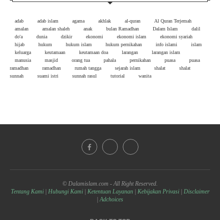
adab
adab islam
agama
akhlak
al-quran
Al Quran Terjemah
amalan
amalan shaleh
anak
bulan Ramadhan
Dalam Islam
dalil
do'a
dunia
dzikir
ekonomi
ekonomi islam
ekonomi syariah
hijab
hukum
hukum islam
hukum pernikahan
info islami
islam
keluarga
keutamaan
keutamaan doa
larangan
larangan islam
manusia
masjid
orang tua
pahala
pernikahan
puasa
puasa
ramadhan
ramadhan
rumah tangga
sejarah islam
shalat
shalat
sunnah
suami istri
sunnah rasul
tutorial
wanita
© Dalamislam.com - All Right Reserved.
Tentang Kami
|
Hubungi Kami
|
Ketentuan Layanan
|
Kebijakan Privasi
|
Disclaimer
|
Adchoices