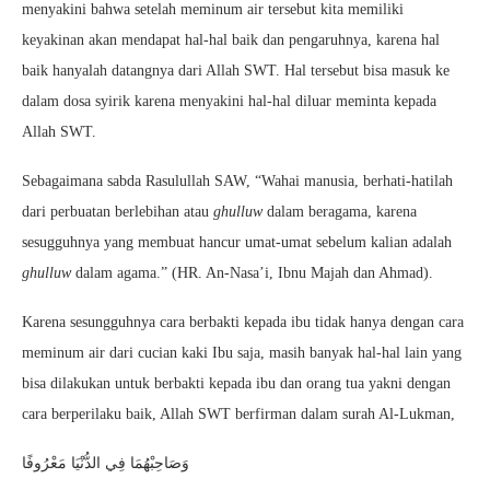
menyakini bahwa setelah meminum air tersebut kita memiliki
keyakinan akan mendapat hal-hal baik dan pengaruhnya, karena hal
baik hanyalah datangnya dari Allah SWT. Hal tersebut bisa masuk ke
dalam dosa syirik karena menyakini hal-hal diluar meminta kepada
Allah SWT.
Sebagaimana sabda Rasulullah SAW, “Wahai manusia, berhati-hatilah
dari perbuatan berlebihan atau
ghulluw
dalam beragama, karena
sesugguhnya yang membuat hancur umat-umat sebelum kalian adalah
ghulluw
dalam agama.” (HR. An-Nasa’i, Ibnu Majah dan Ahmad).
Karena sesungguhnya cara berbakti kepada ibu tidak hanya dengan cara
meminum air dari cucian kaki Ibu saja, masih banyak hal-hal lain yang
bisa dilakukan untuk berbakti kepada ibu dan orang tua yakni dengan
cara berperilaku baik, Allah SWT berfirman dalam surah Al-Lukman,
وَصَاحِبْهُمَا فِي الدُّنْيَا مَعْرُوفًا