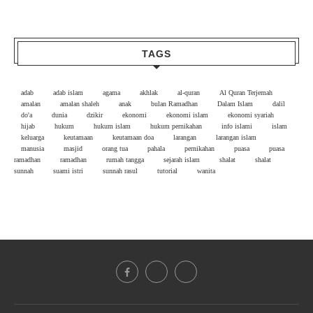
TAGS
adab
adab islam
agama
akhlak
al-quran
Al Quran Terjemah
amalan
amalan shaleh
anak
bulan Ramadhan
Dalam Islam
dalil
do'a
dunia
dzikir
ekonomi
ekonomi islam
ekonomi syariah
hijab
hukum
hukum islam
hukum pernikahan
info islami
islam
keluarga
keutamaan
keutamaan doa
larangan
larangan islam
manusia
masjid
orang tua
pahala
pernikahan
puasa
puasa
ramadhan
ramadhan
rumah tangga
sejarah islam
shalat
shalat
sunnah
suami istri
sunnah rasul
tutorial
wanita