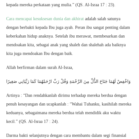
kepada mereka perkataan yang mulia.” (QS. Al-Israa 17 : 23).
Cara mencapai kesuksesan dunia dan akhirat
adalah salah satunya
dengan berbakti kepada Ibu juga ayah. Peran ibu sangat penting dalam
keberkahan hidup anaknya. Setelah ibu merawat, membesarkan dan
mendoakan kita, sebagai anak yang shaleh dan shalehah ada baiknya
kita juga mendoakan Ibu dengan baik.
Allah berfirman dalam surah Al-Israa,
وَاخْفِضْ لَهُمَا جَنَاحَ الذُّلِّ مِنَ الرَّحْمَةِ وَقُلْ رَبِّ ارْحَمْهُمَا كَمَا رَبَّيَانِي صَغِيرًا
Artinya : “Dan rendahkanlah dirimu terhadap mereka berdua dengan
penuh kesayangan dan ucapkanlah : “Wahai Tuhanku, kasihilah mereka
keduanya, sebagaimana mereka berdua telah mendidik aku waktu
kecil.” (QS. Al-Israa 17 : 24).
Darma bakti selanjutnya dengan cara membantu dalam segi finansial