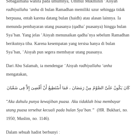
Sebagaimana wanita pada umumnya, Ummul Mukminin ‘Aisyah
radhiyallahu ‘anha
di bulan Ramadhan memiliki uzur sehingga tidak
berpuasa, entah karena datang bulan (haidh) atau alasan lainnya. Ia
menunda pembayaran utang puasanya (qadha’ puasanya) hingga bulan
Sya’ban. Yang jelas ‘Aisyah menunaikan qadha’nya sebelum Ramadhan
berikutnya tiba. Karena kesempatan yang tersisa hanya di bulan
Sya’ban, ‘Aisyah pun segera membayar utang puasanya.
Dari Abu Salamah, ia mendengar ‘Aisyah
radhiyallahu ‘anha
mengatakan,
كَانَ يَكُونُ عَلَىَّ الصَّوْمُ مِنْ رَمَضَانَ ، فَمَا أَسْتَطِيعُ أَنْ أَقْضِىَ إِلاَّ فِى شَعْبَانَ
“
Aku dahulu punya kewajiban puasa. Aku tidaklah bisa membayar
utang puasa tersebut kecuali pada bulan Sya’ban.”
(HR. Bukhari, no.
1950; Muslim, no. 1146).
Dalam sebuah hadist berbunyi :