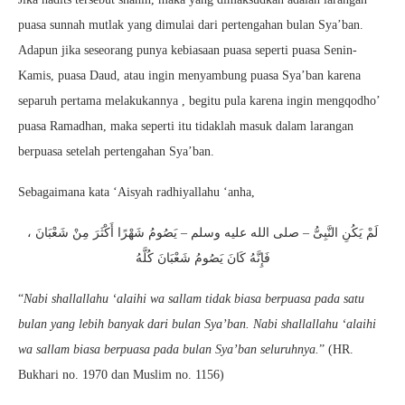
puasa sunnah mutlak yang dimulai dari pertengahan bulan Sya’ban
.
Adapun jika seseorang punya kebiasaan puasa seperti puasa
Senin-
Kamis, puasa Daud, atau ingin menyambung puasa Sya’ban karena
separuh pertama melakukannya , begitu pula karena ingin mengqodho’
puasa Ramadhan, maka seperti itu tidaklah masuk dalam larangan
berpuasa setelah pertengahan Sya’ban.
Sebagaimana kata ‘Aisyah radhiyallahu ‘anha,
لَمْ يَكُنِ النَّبِىُّ – صلى الله عليه وسلم – يَصُومُ شَهْرًا أَكْثَرَ مِنْ شَعْبَانَ ،
فَإِنَّهُ كَانَ يَصُومُ شَعْبَانَ كُلَّهُ
“
Nabi shallallahu ‘alaihi wa sallam tidak biasa berpuasa pada satu
bulan yang lebih banyak dari bulan Sya’ban. Nabi shallallahu ‘alaihi
wa sallam biasa berpuasa pada bulan Sya’ban seluruhnya.
” (HR.
Bukhari no. 1970 dan Muslim no. 1156)