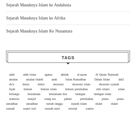
Sejarah Masuknya Islam ke Andalusia
Sejarah Masuknya Islam ke Afrika
Sejarah Masuknya Islam Ke Nusantara
TAGS
adab
adab islam
agama
akhlak
al-quran
Al Quran Terjemah
amalan
amalan shaleh
anak
bulan Ramadhan
Dalam Islam
dalil
do'a
dunia
dzikir
ekonomi
ekonomi islam
ekonomi syariah
hijab
hukum
hukum islam
hukum pernikahan
info islami
islam
keluarga
keutamaan
keutamaan doa
larangan
larangan islam
manusia
masjid
orang tua
pahala
pernikahan
puasa
puasa
ramadhan
ramadhan
rumah tangga
sejarah islam
shalat
shalat
sunnah
suami istri
sunnah rasul
tutorial
wanita