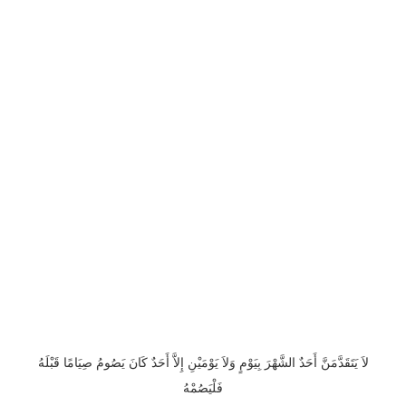
لاَ يَتَقَدَّمَنَّ أَحَدٌ الشَّهْرَ بِيَوْمٍ وَلاَ يَوْمَيْنِ إِلاَّ أَحَدٌ كَانَ يَصُومُ صِيَامًا قَبْلَهُ
فَلْيَصُمْهُ