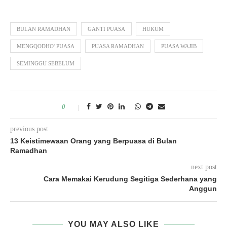
BULAN RAMADHAN
GANTI PUASA
HUKUM
MENGQODHO' PUASA
PUASA RAMADHAN
PUASA WAJIB
SEMINGGU SEBELUM
0
previous post
13 Keistimewaan Orang yang Berpuasa di Bulan
Ramadhan
next post
Cara Memakai Kerudung Segitiga Sederhana yang
Anggun
YOU MAY ALSO LIKE