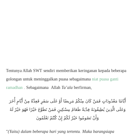
Tentunya Allah SWT sendiri memberikan keringanan kepada beberapa
golongan untuk meninggalkan puasa sebagaimana
niat puasa ganti
ramadhan
. Sebagaimana Allah
Ta’ala
berfirman,
أَيَّامًا مَعْدُودَاتٍ فَمَنْ كَانَ مِنْكُمْ مَرِيضًا أَوْ عَلَى سَفَرٍ فَعِدَّةٌ مِنْ أَيَّامٍ أُخَرَ
وَعَلَى الَّذِينَ يُطِيقُونَهُ فِدْيَةٌ طَعَامُ مِسْكِينٍ فَمَنْ تَطَوَّعَ خَيْرًا فَهُوَ خَيْرٌ لَهُ
وَأَنْ تَصُومُوا خَيْرٌ لَكُمْ إِنْ كُنْتُمْ تَعْلَمُونَ
“
(Yaitu) dalam beberapa hari yang tertentu. Maka barangsiapa