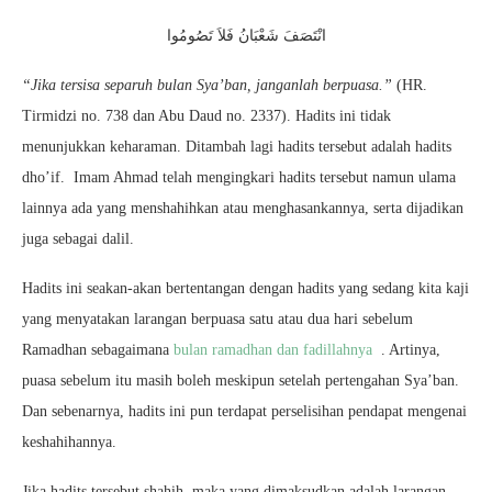
انْتَصَفَ شَعْبَانُ فَلاَ تَصُومُوا
“Jika tersisa separuh bulan Sya’ban, janganlah berpuasa.”
(HR.
Tirmidzi no. 738 dan Abu Daud no. 2337). Hadits ini tidak
menunjukkan keharaman. Ditambah lagi hadits tersebut adalah hadits
dho’if. Imam Ahmad telah mengingkari hadits tersebut namun ulama
lainnya ada yang menshahihkan atau menghasankannya, serta dijadikan
juga sebagai dalil.
Hadits ini seakan-akan bertentangan dengan hadits yang sedang kita kaji
yang menyatakan larangan berpuasa satu a
tau dua hari sebelum
Ramadhan sebagaimana
bulan ramadhan dan fadillahnya
. Artinya,
puasa sebelum itu masih boleh meskipun setelah pertengahan Sya’ban.
Dan sebenarnya, hadits ini pun terdapat perselisihan pendapat mengenai
keshahihannya.
Jika hadits tersebut
shahih
, maka yang dimaksudkan adalah larangan