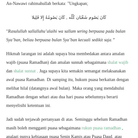
An-Nawawi rahimahullah berkata: ”Ungkapan;
كَانَ يَصُوم شَعْبَان كُلّه , كَانَ يَصُومُهُ إِلا قَلِيلا
“
Rasulullah sallallahu’alaihi wa sallam sering berpuasa pada bulan
Sya’ban, beliau berpuasa bulan Sya’ban kecuali sedikit saja.”
Hikmah larangan ini adalah supaya bisa membedakan antara amalan
wajib (puasa Ramadhan) dan amalan sunnah sebagaimana
shalat wajib
dan
shalat sunnat
. Juga supaya kita semakin semangat melaksanakan
awal puasa Ramadhan. Di samping itu, hukum puasa berkaitan dengan
melihat hilal (datangnya awal bulan). Maka orang yang mendahului
Ramadhan dengan sehari atau dua hari puasa sebelumnya berarti
menyelisihi ketentuan ini.
Jadi sudah terjawab pertanyaan di atas. Seminggu sebelum Ramadhan
masih boleh mengganti puasa sebagaimana
rukun puasa ramadhan
,
apalagi punya kebiasaan puasa Senin Kamis atau Puasa Daud, atau