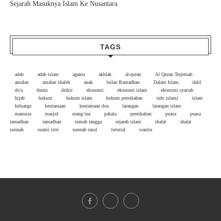
Sejarah Masuknya Islam Ke Nusantara
TAGS
adab
adab islam
agama
akhlak
al-quran
Al Quran Terjemah
amalan
amalan shaleh
anak
bulan Ramadhan
Dalam Islam
dalil
do'a
dunia
dzikir
ekonomi
ekonomi islam
ekonomi syariah
hijab
hukum
hukum islam
hukum pernikahan
info islami
islam
keluarga
keutamaan
keutamaan doa
larangan
larangan islam
manusia
masjid
orang tua
pahala
pernikahan
puasa
puasa
ramadhan
ramadhan
rumah tangga
sejarah islam
shalat
shalat
sunnah
suami istri
sunnah rasul
tutorial
wanita