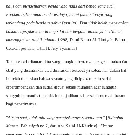
najis dan mengeluarkan benda yang najis dari benda yang suci.
Patokan bukan pada benda asalnya, tetapi pada sifatnya yang
terkandung pada benda tersebut [saat itu]. Dan tidak boleh menetapkan
hukum najis jika telah hilang sifat dan berganti namanya
.” [
I’lamul
muwaqqin ‘an rabbil ‘alamin
1/298, Darul Kutub Al-‘Ilmiyah, Beirut,
Cetakan pertama, 1411 H, Asy-Syamilah]
Tentunya ada diantara kita yang mungkin bertanya mengenai bahan dari
obat yang disuntikkan atau diinfuskan tersebut ya sobat, nah dalam hal
ini telah dijelaskan bahwa sesuatu yang diciptakan tentu sudah
dipertimbangkan dan sudah dibuat sebaik mungkin agar sungguh
sungguh bermanfaat dan tidak emnjadikan hal tersebut menjadi haram
bagi penerimanya.
“
Air itu suci, tidak ada yang menajiskannya sesuatu pun.
” [
Bulughul
Maram
, Bab
miyah
no.2, dari Abu Sa’id Al-Khudriy].
Jika air
mencapai dua qullah tidak mengandung najis”, di riwayat lain, “tidak