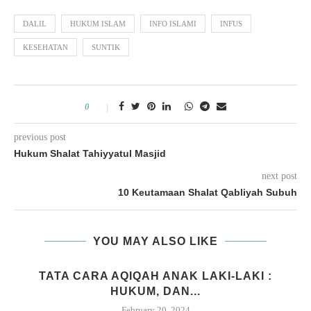
DALIL
HUKUM ISLAM
INFO ISLAMI
INFUS
KESEHATAN
SUNTIK
0
previous post
Hukum Shalat Tahiyyatul Masjid
next post
10 Keutamaan Shalat Qabliyah Subuh
YOU MAY ALSO LIKE
M
TATA CARA AQIQAH ANAK LAKI-LAKI :
HUKUM, DAN...
February 20, 2024