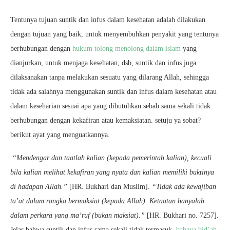
Tentunya tujuan suntik dan infus dalam kesehatan adalah dilakukan
dengan tujuan yang baik, untuk menyembuhkan penyakit yang tentunya
berhubungan dengan
hukum tolong menolong dalam islam
yang
dianjurkan, untuk menjaga kesehatan, dsb, suntik dan infus juga
dilaksanakan tanpa melakukan sesuatu yang dilarang Allah, sehingga
tidak ada salahnya menggunakan suntik dan infus dalam kesehatan atau
dalam keseharian sesuai apa yang dibutuhkan sebab sama sekali tidak
berhubungan dengan kekafiran atau kemaksiatan. setuju ya sobat?
berikut ayat yang menguatkannya.
“Mendengar dan taatlah kalian (kepada pemerintah kalian), kecuali
bila kalian melihat kekafiran yang nyata dan kalian memiliki buktinya
di hadapan Allah.”
[HR. Bukhari dan Muslim].
“Tidak ada kewajiban
ta’at dalam rangka bermaksiat (kepada Allah). Ketaatan hanyalah
dalam perkara yang ma’ruf (bukan maksiat).”
[HR. Bukhari no. 7257].
Jelas bahwa suntik dan infus sama sekali tidak termasuk
bahaya bid’ah