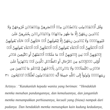
وَقُل لِّلۡمُؤۡمِنَٰتِ يَغۡضُضۡنَ مِنۡ أَبۡصَٰرِهِنَّ وَيَحۡفَظۡنَ فُرُوجَهُنَّ وَلَا
يُبۡدِينَ زِينَتَهُنَّ إِلَّا مَا ظَهَرَ مِنۡهَاۖ وَلۡيَضۡرِبۡنَ بِخُمُرِهِنَّ عَلَىٰ
جُيُوبِهِنَّۖ وَلَا يُبۡدِينَ زِينَتَهُنَّ إِلَّا لِبُعُولَتِهِنَّ أَوۡ ءَابَآئِهِنَّ أَوۡ ءَابَآءِ بُعُولَتِهِنَّ
أَوۡ أَبۡنَآئِهِنَّ أَوۡ أَبۡنَآءِ بُعُولَتِهِنَّ أَوۡ أَبۡنَآئِهِنَّ أَوۡ أَبۡنَآءِ بُعُولَتِهِنَّ أَوۡ
إِخۡوَٰنِهِنَّ أَوۡ بَنِيٓ إِخۡوَٰنِهِنَّ أَوۡ مَا مَلَكَتۡ أَيۡمَٰنُهُنَّ أَوِ ٱلتَّٰبِعِينَ غَيۡرِ
أُوْلِي ٱلۡإِرۡبَةِ مِنَ ٱلرِّجَالِ أَوِ ٱلطِّفۡلِ ٱلَّذِينَ لَمۡ يَظۡهَرُواْ عَلَىٰ
عَوۡرَٰتِ ٱلنِّسَآءِۖ وَلَا يَضۡرِبۡنَ بِأَرۡجُلِهِنَّ لِيُعۡلَمَ مَا يُخۡفِينَ مِن
زِينَتِهِنَّۚ وَتُوبُوٓاْ إِلَى ٱللَّهِ جَمِيعًا أَيُّهَ ٱلۡمُؤۡمِنُونَ لَعَلَّكُمۡ تُفۡلِحُونَ ٣١
Artinya : “
Katakanlah kepada wanita yang beriman: “Hendaklah
mereka menahan pandangannya, dan kemaluannya, dan janganlah
mereka menampakkan perhiasannya, kecuali yang (biasa) nampak dari
padanya. Dan hendaklah mereka menutupkan kain kudung kedadanya,