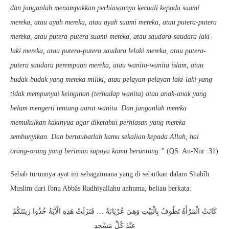
dan janganlah menampakkan perhiasannya kecuali kepada suami
mereka, atau ayah mereka, atau ayah suami mereka, atau putera-putera
mereka, atau putera-putera suami mereka, atau saudara-saudara laki-
laki mereka, atau putera-putera saudara lelaki mereka, atau putera-
putera saudara perempuan mereka, atau wanita-wanita islam, atau
budak-budak yang mereka miliki, atau pelayan-pelayan laki-laki yang
tidak mempunyai keinginan (terhadap wanita) atau anak-anak yang
belum mengerti tentang aurat wanita. Dan janganlah mereka
memukulkan kakinyua agar diketahui perhiasan yang mereka
sembunyikan. Dan bertaubatlah kamu sekalian kepada Allah, hai
orang-orang yang beriman supaya kamu beruntung.”
(QS. An-Nur :31)
Sebab turunnya ayat ini sebagaimana yang di sebutkan dalam Shahîh
Muslim dari Ibnu Abbâs Radhiyallahu anhuma, beliau berkata:
كَانَتْ الْمَرْأَةُ تَطُوفُ بِالْبَيْتِ وَهِيَ عُرْيَانَةٌ … فَنَزَلَتْ هَذِهِ الْآيَةُ خُذُوا زِينَتَكُمْ
عِنْدَ كُلِّ مَسْجِدٍ