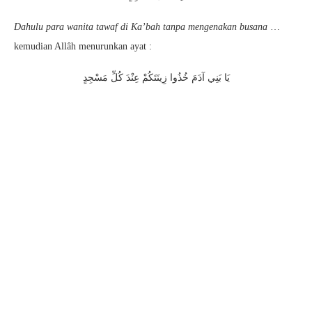
Dahulu para wanita tawaf di Ka’bah tanpa mengenakan busana
…
kemudian Allâh menurunkan ayat :
يَا بَنِي آدَمَ خُذُوا زِينَتَكُمْ عِنْدَ كُلِّ مَسْجِدٍ