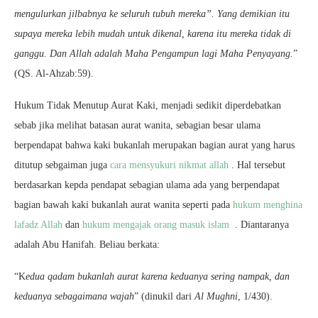
mengulurkan jilbabnya ke seluruh tubuh mereka”. Yang demikian itu
supaya mereka lebih mudah untuk dikenal, karena itu mereka tidak di
ganggu. Dan Allah adalah Maha Pengampun lagi Maha Penyayang.
”
(QS. Al-Ahzab:59).
Hukum Tidak Menutup Aurat Kaki, menjadi sedikit diperdebatkan
sebab jika melihat batasan aurat wanita, sebagian besar ulama
berpendapat bahwa kaki bukanlah merupakan bagian aurat yang harus
ditutup sebgaiman juga
cara mensyukuri nikmat allah
. Hal tersebut
berdasarkan kepda pendapat sebagian ulama ada yang berpendapat
bagian bawah kaki bukanlah aurat wanita seperti pada
hukum menghina
lafadz Allah
dan
hukum mengajak orang masuk islam
. Diantaranya
adalah Abu Hanifah. Beliau berkata:
“K
edua qadam bukanlah aurat karena keduanya sering nampak, dan
keduanya sebagaimana wajah
” (dinukil dari
Al Mughni
, 1/430).