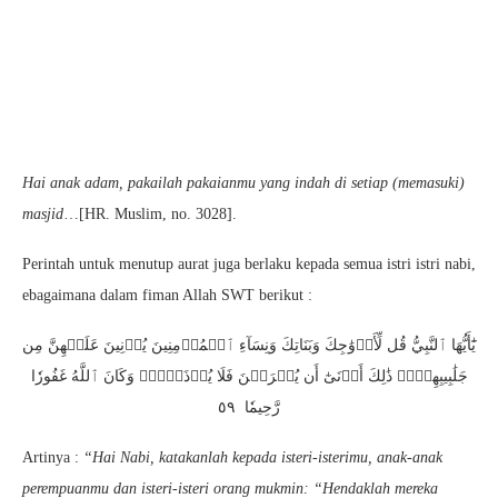
Hai anak adam, pakailah pakaianmu yang indah di setiap (memasuki)
masjid
…[HR. Muslim, no. 3028].
Perintah untuk menutup aurat juga berlaku kepada semua istri istri nabi,
ebagaimana dalam fiman Allah SWT berikut :
يَٰٓأَيُّهَا ٱلنَّبِيُّ قُل لِّأَزۡوَٰجِكَ وَبَنَاتِكَ وَنِسَآءِ ٱلۡمُؤۡمِنِينَ يُدۡنِينَ عَلَيۡهِنَّ مِن
جَلَٰبِيبِهِنَّۚ ذَٰلِكَ أَدۡنَىٰٓ أَن يُعۡرَفۡنَ فَلَا يُؤۡذَيۡنَۗ وَكَانَ ٱللَّهُ غَفُورٗا
رَّحِيمٗا ٥٩
Artinya :
“Hai Nabi, katakanlah kepada isteri-isterimu, anak-anak
perempuanmu dan isteri-isteri orang mukmin: “Hendaklah mereka