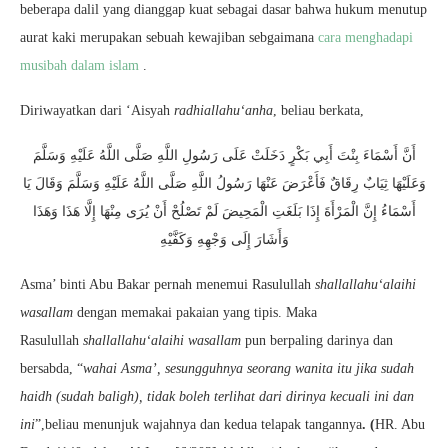
beberapa dalil yang dianggap kuat sebagai dasar bahwa hukum menutup
aurat kaki merupakan sebuah kewajiban sebgaimana
cara menghadapi
musibah dalam islam
.
Diriwayatkan dari ‘Aisyah
radhiallahu‘anha
, beliau berkata,
أَنَّ أَسْمَاءَ بِنْتَ أَبِي بَكْرٍ دَخَلَتْ عَلَى رَسُولِ اللَّهِ صَلَّى اللَّهُ عَلَيْهِ وَسَلَّمَ
وَعَلَيْهَا ثِيَابٌ رِقَاقٌ فَأَعْرَضَ عَنْهَا رَسُولُ اللَّهِ صَلَّى اللَّهُ عَلَيْهِ وَسَلَّمَ وَقَالَ يَا
أَسْمَاءُ إِنَّ الْمَرْأَةَ إِذَا بَلَغَتِ الْمَحِيضَ لَمْ تَصْلُحْ أَنْ يُرَى مِنْهَا إِلَّا هَذَا وَهَذَا
وَأَشَارَ إِلَى وَجْهِهِ وَكَفَّيْهِ
Asma’ binti Abu Bakar pernah menemui Rasulullah
shallallahu‘alaihi
wasallam
dengan memakai pakaian yang tipis. Maka
Rasulullah
shallallahu‘alaihi wasallam
pun berpaling darinya dan
bersabda, “
wahai Asma’, sesungguhnya seorang wanita itu jika sudah
haidh (sudah baligh), tidak boleh terlihat dari dirinya kecuali ini dan
ini
”,beliau menunjuk wajahnya dan kedua telapak tangannya
. (
HR. Abu