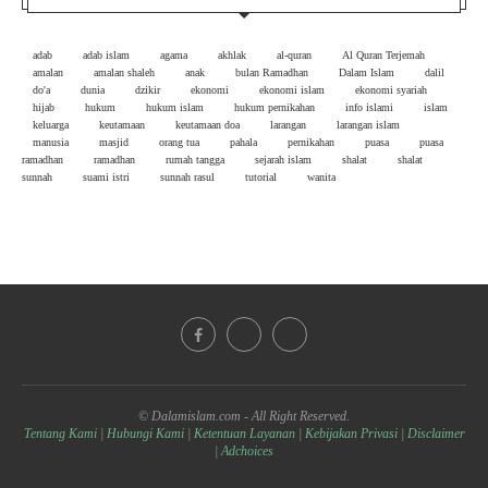
adab
adab islam
agama
akhlak
al-quran
Al Quran Terjemah
amalan
amalan shaleh
anak
bulan Ramadhan
Dalam Islam
dalil
do'a
dunia
dzikir
ekonomi
ekonomi islam
ekonomi syariah
hijab
hukum
hukum islam
hukum pernikahan
info islami
islam
keluarga
keutamaan
keutamaan doa
larangan
larangan islam
manusia
masjid
orang tua
pahala
pernikahan
puasa
puasa
ramadhan
ramadhan
rumah tangga
sejarah islam
shalat
shalat
sunnah
suami istri
sunnah rasul
tutorial
wanita
© Dalamislam.com - All Right Reserved.
Tentang Kami
|
Hubungi Kami
|
Ketentuan Layanan
|
Kebijakan Privasi
|
Disclaimer
|
Adchoices