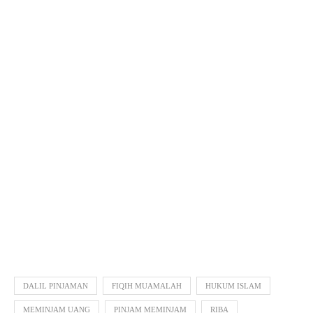
DALIL PINJAMAN
FIQIH MUAMALAH
HUKUM ISLAM
MEMINJAM UANG
PINJAM MEMINJAM
RIBA