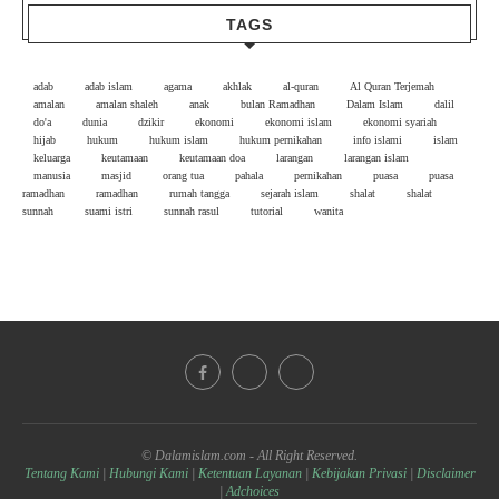
TAGS
adab
adab islam
agama
akhlak
al-quran
Al Quran Terjemah
amalan
amalan shaleh
anak
bulan Ramadhan
Dalam Islam
dalil
do'a
dunia
dzikir
ekonomi
ekonomi islam
ekonomi syariah
hijab
hukum
hukum islam
hukum pernikahan
info islami
islam
keluarga
keutamaan
keutamaan doa
larangan
larangan islam
manusia
masjid
orang tua
pahala
pernikahan
puasa
puasa
ramadhan
ramadhan
rumah tangga
sejarah islam
shalat
shalat
sunnah
suami istri
sunnah rasul
tutorial
wanita
© Dalamislam.com - All Right Reserved.
Tentang Kami
|
Hubungi Kami
|
Ketentuan Layanan
|
Kebijakan Privasi
|
Disclaimer
|
Adchoices