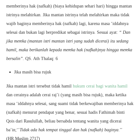
memberinya hak (nafkah) (biaya kehidupan sehari hari) hingga mantan
istrinya melahirkan. Jika mantan istrinya telah melahirkan maka tidak
wajib baginya memberinya hak (nafkah) lagi, karena masa ‘iddahnya
selesai dan bukan lagi berpredikat sebagai istrinya. Sesuai ayat:
“ Dan
jika mereka (mantan istri mantan istri yang sudah dicerai) itu sedang
hamil, maka berikanlah kepada mereka hak (nafkah)nya hingga mereka
bersalin”.
QS. Ath Thalaq: 6
Jika masih bisa rujuk
Jika mantan istri tersebut tidak hamil
hukum cerai bagi wanita hamil
dan cerainya adalah cerai raj’i (yang masih bisa rujuk), maka ketika
masa ‘iddahnya selesai, sang suami tidak berkewajiban memberinya hak
(nafkah) menurut pendapat yang benar, sesuai hadis Fathimah binti
Qois dari Rasulullah, beliau bersabda tentang wanita yang dicerai
ba’in;‘’
Tidak ada hak tempat tinggal dan hak (nafkah) baginya
.’’
(HR.Muslim 2717)