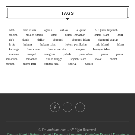
TAGS
adab
adab islam
agama
akhlak
al-quran
Al Quran Terjemah
amalan
amalan shaleh
anak
bulan Ramadhan
Dalam Islam
dalil
do'a
dunia
dzikir
ekonomi
ekonomi islam
ekonomi syariah
hijab
hukum
hukum islam
hukum pernikahan
info islami
islam
keluarga
keutamaan
keutamaan doa
larangan
larangan islam
manusia
masjid
orang tua
pahala
pernikahan
puasa
puasa
ramadhan
ramadhan
rumah tangga
sejarah islam
shalat
shalat
sunnah
suami istri
sunnah rasul
tutorial
wanita
© Dalamislam.com - All Right Reserved.
Tentang Kami
|
Hubungi Kami
|
Ketentuan Layanan
|
Kebijakan Privasi
|
Disclaimer