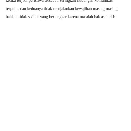
ketika terjadi peristiwa tersebut, seringkali hubungan komunikasi
terputus dan keduanya tidak menjalankan kewajiban masing masing,
bahkan tidak sedikit yang bertengkar karena masalah hak asuh dsb.