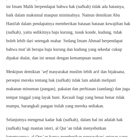
ini Imam Malik berpendapat bahwa hak (nafkah) tidak ada batasnya,
baik dalam maksimal maupun minimalnya. Namun demikian Abu
Hanifah dalam pendapatnya memberikan batasan batasan kewajiban hak
(nafkah), yaitu sedikitnya baju kurung, tusuk konde, kudung, tidak
boleh lebih dari setengah mahar. Sedang Imam Ahmad berpendapat
bahwa mut’ah berupa baju kurung dan kudung yang sekedar cukup
dipakai shalat, dan ini sesuai dengan kemampuan suami.
Meskipun demikian ‘
urf
masyarakat muslim lebih arif dan bijaksana,
persepsi mereka tentang hak (nafkah) tidak lain adalah meliputi
makanan minuman (pangan), pakaian dan perhiasan (sandang) dan juga
tempat tinggal yang layak huni. Kecuali bagi yang benar benar tidak
mampu, barangkali pangan itulah yang mereka sediakan.
Selanjutnya mengenai kadar hak (nafkah), dalam hal ini adalah hak
(nafkah) bagi mantan isteri, al Qur’an tidak menyebutkan
ketentuannya, al Qur’an hanya memberikan pengarahan/ anjuran yang