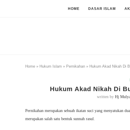
HOME
DASAR ISLAM
A
Home
»
Hukum Islam
»
Pernikahan
»
Hukum Akad Nikah Di B
Hukum Akad Nikah Di B
written by
Hj Muly
Pernikahan merupakan sebuah ikatan suci yang menyatukan dua 
merupakan salah satu bentuk sunnah rasul.