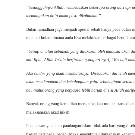
”Sesungguhnya Allah membebaskan beberapa orang dari api ner
memanjatkan do’a maka pasti dikabulkan.”
Bulan ramadhan juga menjadi spesial sebab hanya pada bulan ini
menjadi bulan dimana anda bisa melakukan berbagai bentuk amal
“Setiap amalan kebaikan yang dilakukan oleh manusia akan dil
kali lipat. Allah Ta’ala berfirman (yang artinya), “Kecuali a
Aku sendiri yang akan membalasnya. Disebabkan dia telah me
akan mendapatkan dua kebahagiaan yaitu kebahagiaan ketika 
bau mulut orang yang berpuasa lebih harum di sisi Allah dari
Banyak orang yang kemudian memanfaatkan momen ramadhan da
melaksanakan akad nikah.
Pada dasarnya dalam pandangan islam tidak ada hari yang diseb
bagian dari pada ibadah. Maka sepatutnya dilaksanakan kapanp