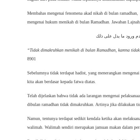
Membahas mengenai fenomena akad nikah di bulan ramadhan, i
mengenai hukum menikah di bulan Ramadhan. Jawaban Lajnah
م ورود ما يدل على ذلك
“Tidak dimakruhkan menikah di bulan Ramadhan, karena tidak
8901
Sebelumnya tidak terdapat hadist, yang menerangkan mengenai 
kita akan berdasar kepada fatwa diatas.
Telah dijelaskan bahwa tidak ada larangan mengenai pelaksana
dibulan ramadhan tidak dimakruhkan. Artinya jika dilakukan ti
Namun, tentunya terdapat sedikit kendala ketika akan melaksan
walimah. Walimah sendiri merupakan jamuan makan dalam per