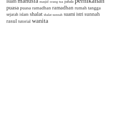
pernikahan
manusia
islam
pahala
masjid
orang tua
puasa
ramadhan
puasa ramadhan
rumah tangga
shalat
sunnah
suami istri
sejarah islam
shalat sunnah
wanita
rasul
tutorial