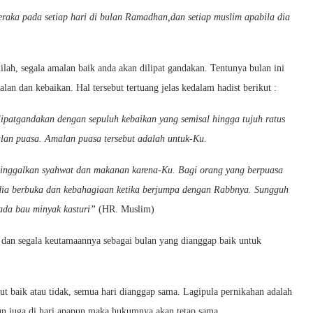
aka pada setiap hari di bulan Ramadhan,dan setiap muslim apabila dia
lah, segala amalan baik anda akan dilipat gandakan. Tentunya bulan ini
an dan kebaikan. Hal tersebut tertuang jelas kedalam hadist berikut :
ipatgandakan dengan sepuluh kebaikan yang semisal hingga tujuh ratus
malan puasa. Amalan puasa tersebut adalah untuk-Ku.
ninggalkan syahwat dan makanan karena-Ku. Bagi orang yang berpuasa
dia berbuka dan kebahagiaan ketika berjumpa dengan Rabbnya. Sungguh
pada bau minyak kasturi”
(HR. Muslim)
n segala keutamaannya sebagai bulan yang dianggap baik untuk
ut baik atau tidak, semua hari dianggap sama. Lagipula pernikahan adalah
un juga di hari apapun maka hukumnya akan tetap sama.