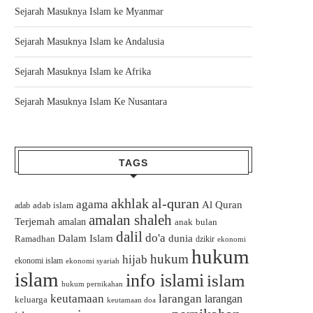
Sejarah Masuknya Islam ke Myanmar
Sejarah Masuknya Islam ke Andalusia
Sejarah Masuknya Islam ke Afrika
Sejarah Masuknya Islam Ke Nusantara
TAGS
akhlak
al-quran
agama
Al Quran
adab islam
adab
amalan shaleh
Terjemah
amalan
bulan
anak
dalil
do'a
Dalam Islam
dunia
Ramadhan
dzikir
ekonomi
hukum
hukum
hijab
ekonomi islam
ekonomi syariah
islam
info islami
islam
hukum pernikahan
keutamaan
larangan
larangan
keluarga
keutamaan doa