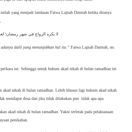
nilah yang menjadi landasan Fatwa Lajnah Daimah ketika ditanya
,
لا يكره الزواج في شهر رمضان؛ لعد
 adanya dalil yang menunjukkan hal itu.”
Fatwa Lajnah Daimah, no.
perkara ini. Sehingga untuk hukum akad nikah di bulan ramadhan ini
an akad nikah di bulan ramadhan. Lebih khusus lagi hukum akad nikah
dak mendapat dosa dan jika tidak dilakukan pun tidak apa-apa.
akan akad nikah di bulan ramadhan. Yakni terletak pada pelaksanaan
ayaan penikahan.