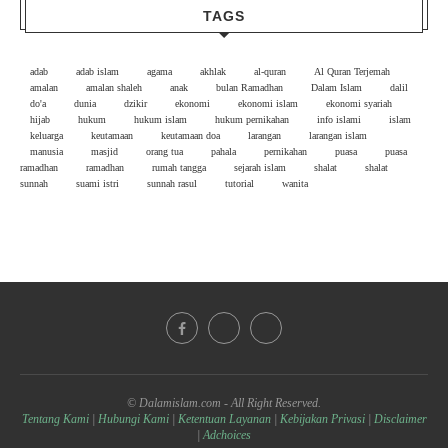
TAGS
adab
adab islam
agama
akhlak
al-quran
Al Quran Terjemah
amalan
amalan shaleh
anak
bulan Ramadhan
Dalam Islam
dalil
do'a
dunia
dzikir
ekonomi
ekonomi islam
ekonomi syariah
hijab
hukum
hukum islam
hukum pernikahan
info islami
islam
keluarga
keutamaan
keutamaan doa
larangan
larangan islam
manusia
masjid
orang tua
pahala
pernikahan
puasa
puasa
ramadhan
ramadhan
rumah tangga
sejarah islam
shalat
shalat
sunnah
suami istri
sunnah rasul
tutorial
wanita
© Dalamislam.com - All Right Reserved.
Tentang Kami
|
Hubungi Kami
|
Ketentuan Layanan
|
Kebijakan Privasi
|
Disclaimer
|
Adchoices