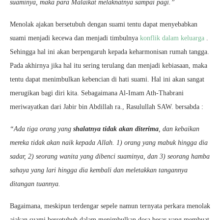
suaminya, maka para Malaikat melaknatnya sampai pagi.”
Menolak ajakan bersetubuh dengan suami tentu dapat menyebabkan
suami menjadi kecewa dan menjadi timbulnya
konflik dalam keluarga
.
Sehingga hal ini akan berpengaruh kepada keharmonisan rumah tangga.
Pada akhirnya jika hal itu sering terulang dan menjadi kebiasaan, maka
tentu dapat menimbulkan kebencian di hati suami. Hal ini akan sangat
merugikan bagi diri kita. Sebagaimana Al-Imam Ath-Thabrani
meriwayatkan dari Jabir bin Abdillah ra., Rasulullah SAW. bersabda :
“Ada tiga orang yang
shalatnya tidak akan diterima
, dan kebaikan
mereka tidak akan naik kepada Allah. 1) orang yang mabuk hingga dia
sadar, 2) seorang wanita yang dibenci suaminya, dan 3) seorang hamba
sahaya yang lari hingga dia kembali dan meletakkan tangannya
ditangan tuannya.
Bagaimana, meskipun terdengar sepele namun ternyata perkara menolak
ajakan suami bersetubuh dalam menimbulkan dosa besar yang membuat