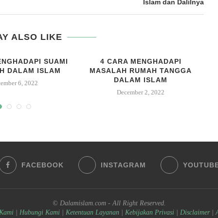
Islam dan Dalilnya
Y ALSO LIKE
ENGHADAPI SUAMI
4 CARA MENGHADAPI
6
H DALAM ISLAM
MASALAH RUMAH TANGGA
DALAM ISLAM
ember 6, 2022
December 2, 2022
FACEBOOK
INSTAGRAM
YOUTUB
© Dalamislam.com - All Right Reserved.
 Kami
|
Hubungi Kami
|
Ketentuan Layanan
|
Kebijakan Privasi
|
Disclaimer
|