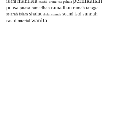
pernikahan
manusia
islam
pahala
masjid
orang tua
puasa
ramadhan
puasa ramadhan
rumah tangga
shalat
sunnah
suami istri
sejarah islam
shalat sunnah
wanita
rasul
tutorial