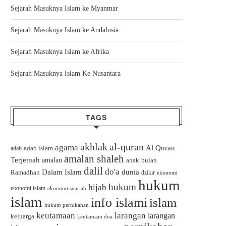
Sejarah Masuknya Islam ke Myanmar
Sejarah Masuknya Islam ke Andalusia
Sejarah Masuknya Islam ke Afrika
Sejarah Masuknya Islam Ke Nusantara
TAGS
akhlak
al-quran
agama
Al Quran
adab islam
adab
amalan shaleh
Terjemah
amalan
bulan
anak
dalil
do'a
Dalam Islam
dunia
Ramadhan
dzikir
ekonomi
hukum
hukum
hijab
ekonomi islam
ekonomi syariah
islam
info islami
islam
hukum pernikahan
keutamaan
larangan
larangan
keluarga
keutamaan doa