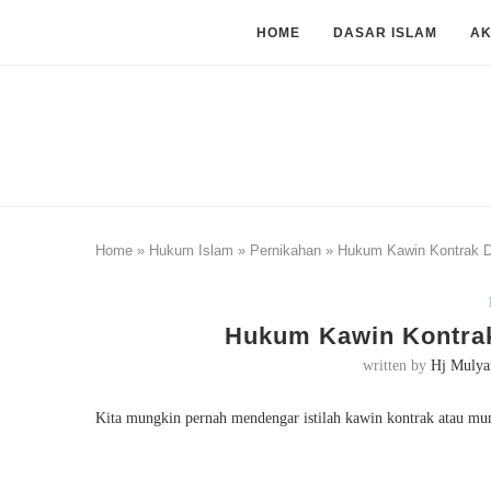
HOME
DASAR ISLAM
A
Home
»
Hukum Islam
»
Pernikahan
»
Hukum Kawin Kontrak D
Hukum Kawin Kontrak
written by
Hj Mulya
Kita mungkin pernah mendengar istilah kawin kontrak atau mu