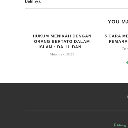
Dalilnya
YOU MA
 ISTRI
HUKUM MENIKAH DENGAN
5 CARA M
UT ISLAM
ORANG BERTATO DALAM
PEMARA
ISLAM : DALIL DAN...
Dec
March 27, 2023
Tentang