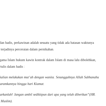
an hadis, perkawinan adalah sesuatu yang tidak ada batasan waktunya
erjadinya perceraian dalam pernikahan.
agama Islam hukum kawin kontrak dalam Islam di masa lalu dibolehkan,
tulis dalam hadis :
 kalian melakukan mut’ah dengan wanita. Sesungguhnya Allah Subhanahu
haramkannya hingga hari Kiamat.
rkanlah! Jangan ambil sedikitpun dari apa yang telah diberikan”(HR.
Muslim).