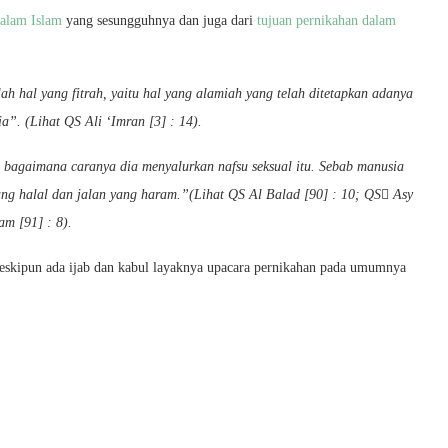
alam Islam
yang sesungguhnya dan juga dari
tujuan pernikahan dalam
h hal yang fitrah, yaitu hal yang alamiah yang telah ditetapkan adanya
a”. (Lihat QS Ali ‘Imran [3] : 14).
 bagaimana caranya dia menyalurkan nafsu seksual itu. Sebab manusia
 yang halal dan jalan yang haram.”(Lihat QS Al Balad [90] : 10; QS
Asy
am [91] : 8).
skipun ada ijab dan kabul layaknya upacara pernikahan pada umumnya