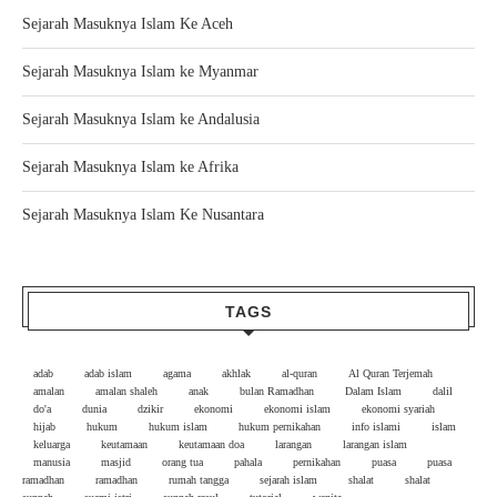
Sejarah Masuknya Islam Ke Aceh
Sejarah Masuknya Islam ke Myanmar
Sejarah Masuknya Islam ke Andalusia
Sejarah Masuknya Islam ke Afrika
Sejarah Masuknya Islam Ke Nusantara
TAGS
adab
adab islam
agama
akhlak
al-quran
Al Quran Terjemah
amalan
amalan shaleh
anak
bulan Ramadhan
Dalam Islam
dalil
do'a
dunia
dzikir
ekonomi
ekonomi islam
ekonomi syariah
hijab
hukum
hukum islam
hukum pernikahan
info islami
islam
keluarga
keutamaan
keutamaan doa
larangan
larangan islam
manusia
masjid
orang tua
pahala
pernikahan
puasa
puasa
ramadhan
ramadhan
rumah tangga
sejarah islam
shalat
shalat