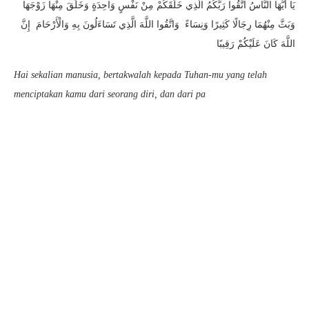
يَا أَيُّهَا النَّاسُ اتَّقُوا رَبَّكُمُ الَّذِي خَلَقَكُمْ مِنْ نَفْسٍ وَاحِدَةٍ وَخَلَقَ مِنْهَا زَوْجَهَا
وَبَثَّ مِنْهُمَا رِجَالًا كَثِيرًا وَنِسَاءً وَاتَّقُوا اللَّهَ الَّذِي تَسَاءَلُونَ بِهِ وَالْأَرْحَامَ إِنَّ
اللَّهَ كَانَ عَلَيْكُمْ رَقِيبًا
Hai sekalian manusia, bertakwalah kepada Tuhan-mu yang telah
menciptakan kamu dari seorang diri, dan dari pa