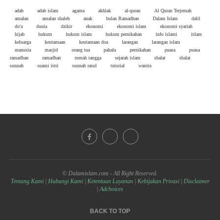
adab
adab islam
agama
akhlak
al-quran
Al Quran Terjemah
amalan
amalan shaleh
anak
bulan Ramadhan
Dalam Islam
dalil
do'a
dunia
dzikir
ekonomi
ekonomi islam
ekonomi syariah
hijab
hukum
hukum islam
hukum pernikahan
info islami
islam
keluarga
keutamaan
keutamaan doa
larangan
larangan islam
manusia
masjid
orang tua
pahala
pernikahan
puasa
puasa
ramadhan
ramadhan
rumah tangga
sejarah islam
shalat
shalat
sunnah
suami istri
sunnah rasul
tutorial
wanita
© Dalamislam.com - All Right Reserved.
Tentang Kami
|
Hubungi Kami
|
Ketentuan Layanan
|
Kebijakan Privasi
|
Disclaimer
|
Adchoices
BACK TO TOP