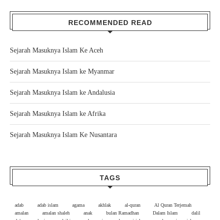
RECOMMENDED READ
Sejarah Masuknya Islam Ke Aceh
Sejarah Masuknya Islam ke Myanmar
Sejarah Masuknya Islam ke Andalusia
Sejarah Masuknya Islam ke Afrika
Sejarah Masuknya Islam Ke Nusantara
TAGS
adab
adab islam
agama
akhlak
al-quran
Al Quran Terjemah
amalan
amalan shaleh
anak
bulan Ramadhan
Dalam Islam
dalil