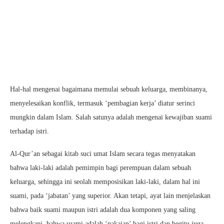
Hal-hal mengenai bagaimana memulai sebuah keluarga, membinanya,
menyelesaikan konflik, termasuk ‘pembagian kerja’ diatur serinci
mungkin dalam Islam. Salah satunya adalah mengenai kewajiban suami
terhadap istri.
Al-Qur’an sebagai kitab suci umat Islam secara tegas menyatakan
bahwa laki-laki adalah pemimpin bagi perempuan dalam sebuah
keluarga, sehingga ini seolah memposisikan laki-laki, dalam hal ini
suami, pada ‘jabatan’ yang superior. Akan tetapi, ayat lain menjelaskan
bahwa baik suami maupun istri adalah dua komponen yang saling
melengkapi, bahwa suami adalah ‘pakaian’ bagi istri dan begitu juga