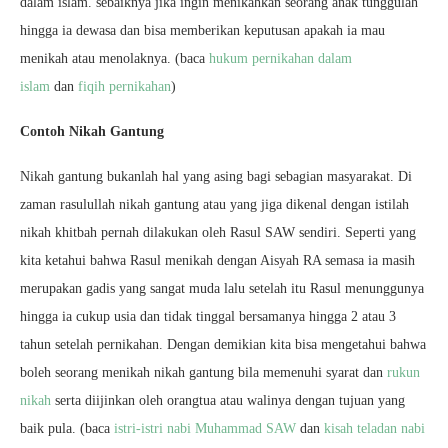
dalam islam. sebaiknya jika ingin menikahkan seorang anak tunggulah
hingga ia dewasa dan bisa memberikan keputusan apakah ia mau
menikah atau menolaknya. (baca
hukum pernikahan dalam
islam
dan
fiqih pernikahan
)
Contoh Nikah Gantung
Nikah gantung bukanlah hal yang asing bagi sebagian masyarakat. Di
zaman rasulullah nikah gantung atau yang jiga dikenal dengan istilah
nikah khitbah pernah dilakukan oleh Rasul SAW sendiri. Seperti yang
kita ketahui bahwa Rasul menikah dengan Aisyah RA semasa ia masih
merupakan gadis yang sangat muda lalu setelah itu Rasul menunggunya
hingga ia cukup usia dan tidak tinggal bersamanya hingga 2 atau 3
tahun setelah pernikahan. Dengan demikian kita bisa mengetahui bahwa
boleh seorang menikah nikah gantung bila memenuhi syarat dan
rukun
nikah
serta diijinkan oleh orangtua atau walinya dengan tujuan yang
baik pula. (baca
istri-istri nabi Muhammad SAW
dan
kisah teladan nabi