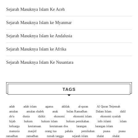
Sejarah Masuknya Islam Ke Aceh
Sejarah Masuknya Islam ke Myanmar
Sejarah Masuknya Islam ke Andalusia
Sejarah Masuknya Islam ke Afrika
Sejarah Masuknya Islam Ke Nusantara
TAGS
adab
adab islam
agama
akhlak
al-quran
Al Quran Terjemah
amalan
amalan shaleh
anak
bulan Ramadhan
Dalam Islam
dalil
do'a
dunia
dzikir
ekonomi
ekonomi islam
ekonomi syariah
hijab
hukum
hukum islam
hukum pernikahan
info islami
islam
keluarga
keutamaan
keutamaan doa
larangan
larangan islam
manusia
masjid
orang tua
pahala
pernikahan
puasa
puasa
ramadhan
ramadhan
rumah tangga
sejarah islam
shalat
shalat